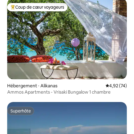
Coup de cœur voyageurs
Coups de cœur voyageurs les plus appréciés
Hébergement ⋅ Alikanas
Évaluation mo
4,92 (74)
Ammos Apartments - Vrisaki Bungalow 1 chambre
Superhôte
Superhôte