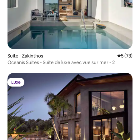
Suite ⋅ Zakinthos
Évaluation
5 (73)
Oceanis Suites - Suite de luxe avec vue sur mer - 2
Luxe
Luxe