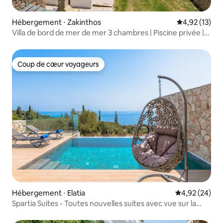
Hébergement ⋅ Zakinthos
Évaluation mo
4,92 (13)
Villa de bord de mer de mer 3 chambres | Piscine privée |
Vue sur la mer
Coup de cœur voyageurs
Coup de cœur voyageurs
Hébergement ⋅ Elatia
Évaluation mo
4,92 (24)
Spartia Suites - Toutes nouvelles suites avec vue sur la
mer !!