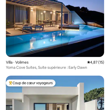
Villa ⋅ Volimes
Évaluation mo
4,87 (15)
Yoma Cove Suites, Suite supérieure : Early Dawn
Coup de cœur voyageurs
Coups de cœur voyageurs les plus appréciés