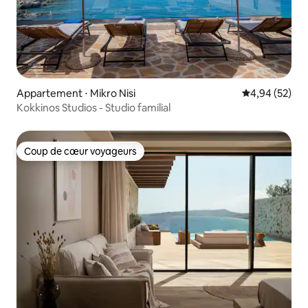
Appartement ⋅ Mikro Nisi
Évaluation mo
4,94 (52)
Kokkinos Studios - Studio familial
Coup de cœur voyageurs
Coup de cœur voyageurs