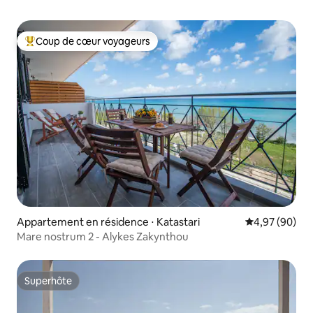
Coup de cœur voyageurs
Coups de cœur voyageurs les plus appréciés
Appartement en résidence ⋅ Katastari
Évaluation mo
4,97 (90)
Mare nostrum 2 - Alykes Zakynthou
Superhôte
Superhôte