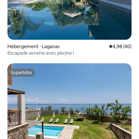
Hébergement ⋅ Laganas
Évaluation mo
4,98 (40)
Escapade sereine avec piscine !
Superhôte
Superhôte