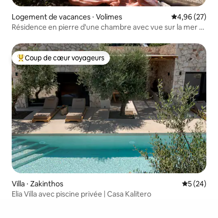
Logement de vacances ⋅ Volimes
Évaluation mo
4,96 (27)
Résidence en pierre d'une chambre avec vue sur la mer et
piscine
Coup de cœur voyageurs
Coups de cœur voyageurs les plus appréciés
Villa ⋅ Zakinthos
Évaluation
5 (24)
Elia Villa avec piscine privée | Casa Kalitero