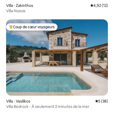
Villa ⋅ Zakinthos
Évaluation mo
4,92 (12)
Villa Noesis
Coup de cœur voyageurs
Coups de cœur voyageurs les plus appréciés
Villa ⋅ Vasilikos
Évaluation
5 (38)
Villa Bedrock - À seulement 2 minutes de la mer