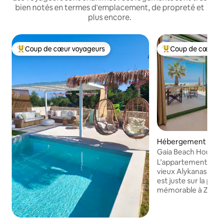
bien notés en termes d'emplacement, de propreté et
plus encore.
Coup de cœur voyageurs
Coup de cœur 
Coups de cœur voyageurs les plus appréciés
Coups de cœur vo
Hébergement ⋅ Za
Gaia Beach House
L'appartement Gaia
vieux Alykanas sur 
est juste sur la pl
mémorable à Zaky
accueillir 4 à 5 pe
un groupe d'amis. 
chambres, d'un sal