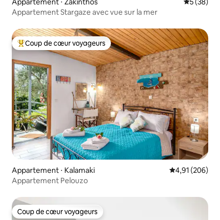
Appartement ⋅ Zakinthos
Évaluation
5 (38)
Appartement Stargaze avec vue sur la mer
Coup de cœur voyageurs
Coups de cœur voyageurs les plus appréciés
Appartement ⋅ Kalamaki
Évaluation moy
4,91 (206)
Appartement Pelouzo
Coup de cœur voyageurs
Coup de cœur voyageurs