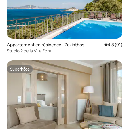
Appartement en résidence ⋅ Zakinthos
Évaluation m
4,8 (91)
Studio 2 de la Villa Eora
Superhôte
Superhôte