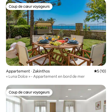
Coup de cœur voyageurs
Coup de cœur voyageurs
Appartement ⋅ Zakinthos
Évaluation
5 (10)
« Luna Dolce » - Appartement en bord de mer
Coup de cœur voyageurs
Coup de cœur voyageurs