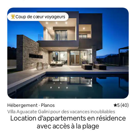
Coup de cœur voyageurs
Coups de cœur voyageurs les plus appréciés
Hébergement ⋅ Planos
Évaluation
5 (40)
Villa Aguacate Galini pour des vacances inoubliables
Location d'appartements en résidence
avec accès à la plage