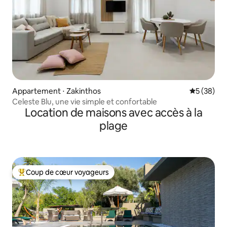
Appartement ⋅ Zakinthos
Évaluation
5 (38)
Celeste Blu, une vie simple et confortable
Location de maisons avec accès à la
plage
Coup de cœur voyageurs
Coups de cœur voyageurs les plus appréciés