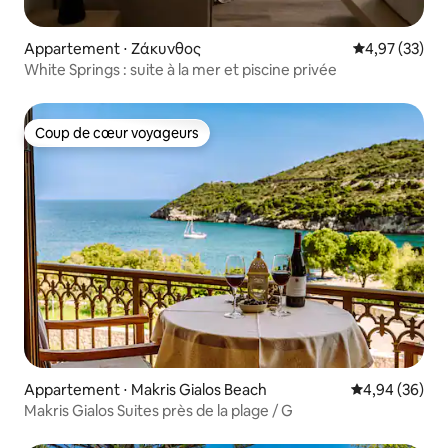
Appartement ⋅ Ζάκυνθος
Évaluation mo
4,97 (33)
White Springs : suite à la mer et piscine privée
Coup de cœur voyageurs
Coup de cœur voyageurs
Appartement ⋅ Makris Gialos Beach
Évaluation mo
4,94 (36)
Makris Gialos Suites près de la plage / G