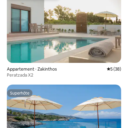
Appartement ⋅ Zakinthos
Évaluation
5 (38)
Peratzada X2
Superhôte
Superhôte