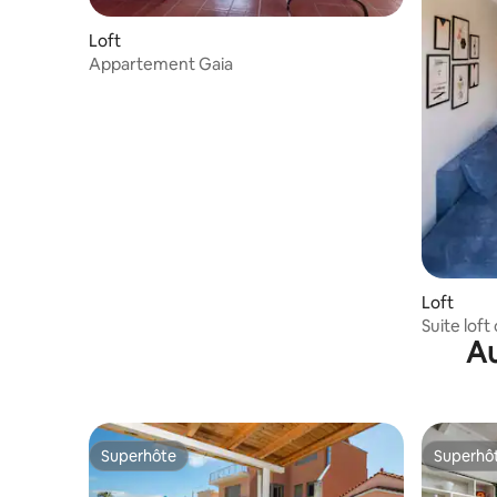
Loft
Appartement Gaia
Loft
Suite loft
Au
ville
Superhôte
Superhô
Superhôte
Superhô