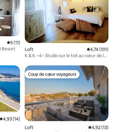
entaires : 4,9 sur 5
Évaluation moyenne sur la base de 11 commentaires : 5 sur 5
5 (11)
O Resort
Loft
Évaluation moyenne sur
4,74 (101)
K & K ~4~ Studio sur le toit au cœur de la
ville
Coup de cœur voyageurs
Coup de cœur voyageurs
Évaluation moyenne sur la base de 14 commentaires : 4,93 sur 5
4,93 (14)
ntaires : 4,93 sur 5
Loft
Évaluation moyenne su
4,92 (13)