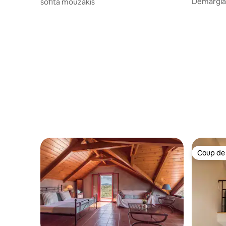
Demargia 
sofita mouzakis
avec pisc
Coup de
Coup de