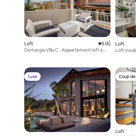
Loft
Évaluation moyenn
5 (4)
Loft
Demargia Villa C - Appartement loft à
Loft mode
Zante
Luxe
Coup de
Luxe
Coup de
Loft