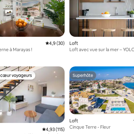
e sur la base de 4 commentaires : 5 sur 5
Évaluation moyenne sur la base de 30 comm
4,9 (30)
Loft
rne à Marayas !
Loft avec vue sur la mer – YOL
 cœur voyageurs
Superhôte
 cœur voyageurs
Superhôte
Loft
Cinque Terre - Fleur
Évaluation moyenne sur la base de 115 comme
4,93 (115)