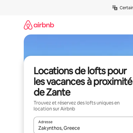
Aller
Certai
directement
au
contenu
Locations de lofts pour
les vacances à proximité
de Zante
Trouvez et réservez des lofts uniques en
location sur Airbnb
Adresse
Lorsque les résultats s'affichent, utilisez les flèc