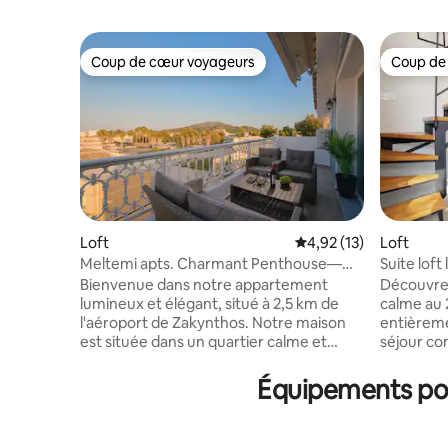
Coup de cœur voyageurs
Coup de
Coup de cœur voyageurs
Coup de
Loft
Évaluation moyenne su
4,92 (13)
Loft
Meltemi apts. Charmant Penthouse—
Suite loft
Zakinthos Séjour
centre-vil
Bienvenue dans notre appartement
Découvrez
lumineux et élégant, situé à 2,5 km de
calme au 
l'aéroport de Zakynthos. Notre maison
entièreme
est située dans un quartier calme et
séjour co
pratique, à quelques minutes de belles
2022, ce 
plages, de restaurants, de supermarchés
une esthé
Équipements popu
et plus encore. L'appartement dispose
lumière n
d'un lit double confortable et d'un lit
doubles, 
simple, d'une cuisine entièrement
climatisa