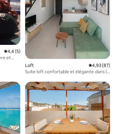
Évaluation moyenne sur la base de 5 commentaires : 4,4 sur 5
4,4 (5)
ure et
Loft
Évaluation moyenne su
4,93 (87)
Suite loft confortable et élégante dans le
centre-ville