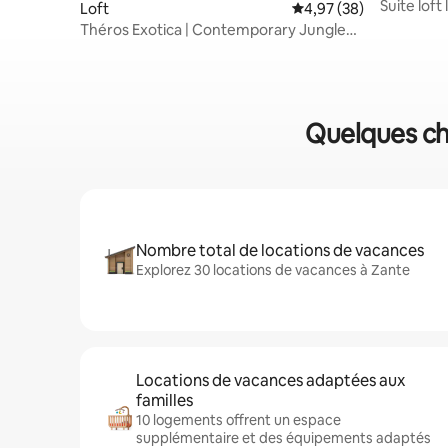
Suite loft
Loft
Évaluation moyenne sur
4,97 (38)
centre-vil
Théros Exotica | Contemporary Jungle
Villa w/ Pool
Quelques chi
Nombre total de locations de vacances
Explorez 30 locations de vacances à Zante
Locations de vacances adaptées aux
familles
10 logements offrent un espace
supplémentaire et des équipements adaptés