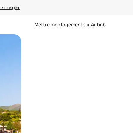
ue d'origine
Mettre mon logement sur Airbnb
sant glisser.