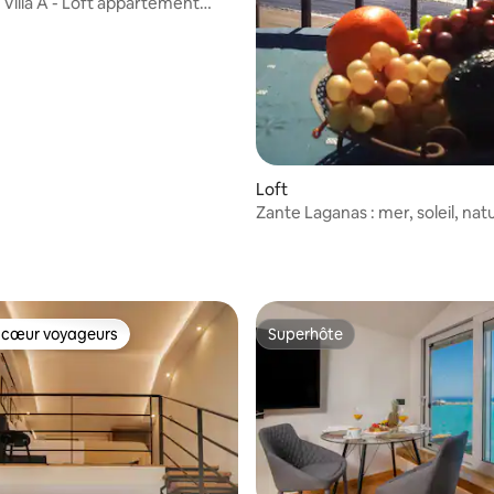
Villa A - Loft appartement
ine partagée
Loft
Zante Laganas : mer, soleil, nat
divertissement ! ! !
 cœur voyageurs
Superhôte
 cœur voyageurs
Superhôte