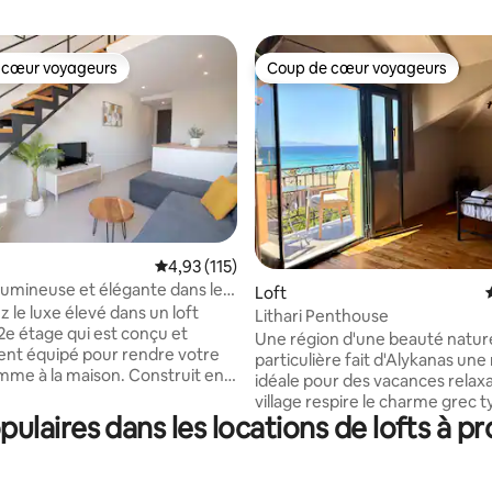
 cœur voyageurs
Coup de cœur voyageurs
 cœur voyageurs
Coup de cœur voyageurs
r la base de 13 commentaires : 4,92 sur 5
Évaluation moyenne sur la base de 115 comme
4,93 (115)
 lumineuse et élégante dans le
Loft
le
 le luxe élevé dans un loft
Lithari Penthouse
2e étage qui est conçu et
Une région d'une beauté nature
nt équipé pour rendre votre
particulière fait d'Alykanas une 
mme à la maison. Construit en
idéale pour des vacances relax
sanctuaire est moderne avec
village respire le charme grec t
tique élevée, beaucoup de
laires dans les locations de lofts à p
une atmosphère très conviviale
aturelle, de grandes fenêtres
attire les gens ici année après 
des équipements luxueux et la
combinaison unique d'oliveraie
tion. Situé dans l'emblématique
vergers de fruits et de mer ble