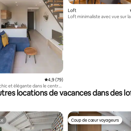
Loft
Loft minimaliste avec vue sur l
le port de Zakynthos !
Évaluation moyenne sur la base de 79 comm
4,9 (79)
 chic et élégante dans le centre-
tres locations de vacances dans des lo
te
Coup de cœur voyageurs
te
Coup de cœur voyageurs