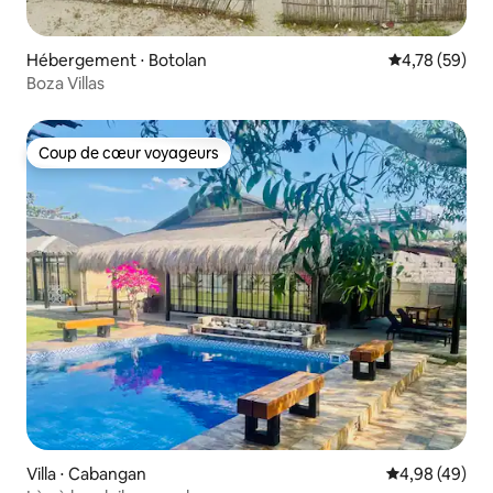
Hébergement ⋅ Botolan
Évaluation mo
4,78 (59)
Boza Villas
Coup de cœur voyageurs
Coup de cœur voyageurs
Villa ⋅ Cabangan
Évaluation mo
4,98 (49)