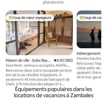
plus encore.
Coup de cœur voyageurs
Coup de cœur 
Coups de cœur voyageurs les plus appréciés
Coups de cœur vo
Hébergement ⋅ C
Marées hautes et
Maison de ville ⋅ Subic Bay Fr
Évaluation moyenne sur la base 
4,92 (382)
Retrouvez l'équili
eeport Zone
Eiwa Nest : animaux acceptés, Netflix,
côtier plein de charme. C
petit déjeuner, baignoire !
Bienvenue dans votre escapade sereine
apaisant, thérapeu
loin de la vie citadine trépidante. À
de la mer garanti, 
seulement 45 minutes de l'aéroport de
la détente. Installez votre espace de
Clark, à 15 minutes des plages et à
télétravail dans n
Équipements populaires dans les
5 minutes de Royal Duty Free, cette
cela, il vous suff
suite confortable de 30 mètres carrés
locations de vacances à Zambales
secondes pour prof
s'ouvre sur un patio avec une baignoire
l'océan et évacuer
extérieure, un barbecue et un coin
de savourer ce cal
repas. CARACTÉRISTIQUES NOTABLES :