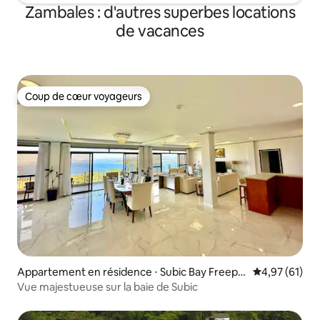
Zambales : d'autres superbes locations
de vacances
Coup de cœur voyageurs
Coup de cœur voyageurs
Appartement en résidence ⋅ Subic Bay Freepo
Évaluation mo
4,97 (61)
rt Zone
Vue majestueuse sur la baie de Subic