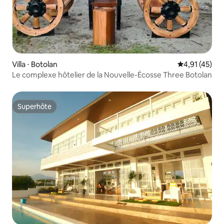
Villa ⋅ Botolan
Évaluation mo
4,91 (45)
Le complexe hôtelier de la Nouvelle-Écosse Three Botolan
Superhôte
Superhôte