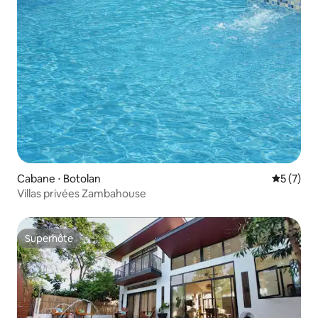
Cabane ⋅ Botolan
Évaluatio
5 (7)
Villas privées Zambahouse
Superhôte
Superhôte