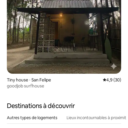
Tiny house ⋅ San Felipe
Évaluation m
4,9 (30)
goodjob surfhouse
Destinations à découvrir
Autres types de logements
Lieux incontournables à proximit