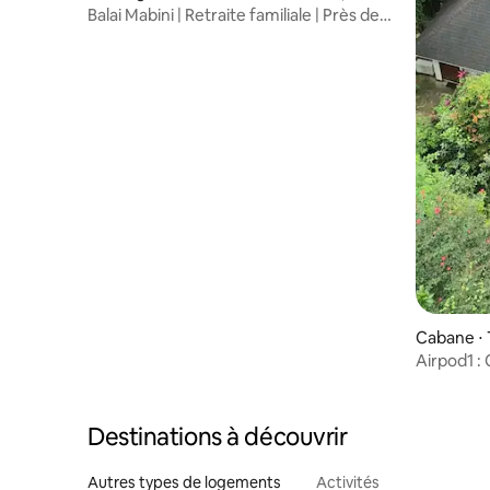
City
Balai Mabini | Retraite familiale | Près de
SM Cab
Cabane ⋅ 
Airpod1 : 
forêt + W
Destinations à découvrir
Autres types de logements
Activités