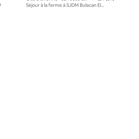
a
Monte City
Séjour à la ferme à SJDM Bulacan El
Pueblo 805 - Villa 2
ntaires : 4,96 sur 5