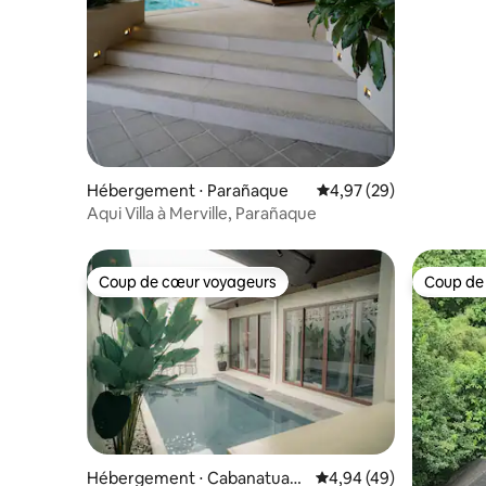
Hébergement ⋅ Parañaque
Évaluation moyenne sur
4,97 (29)
Aqui Villa à Merville, Parañaque
Coup de cœur voyageurs
Coup de
Coup de cœur voyageurs
Coup de
Hébergement ⋅ Cabanatuan
Évaluation moyenne sur
4,94 (49)