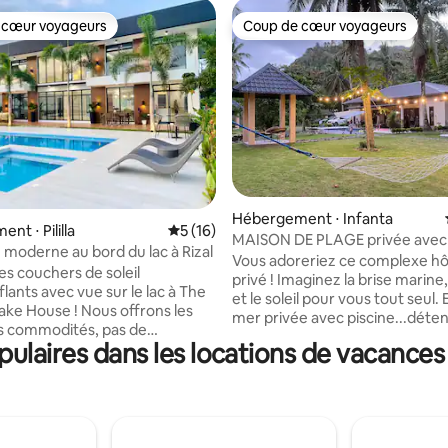
 cœur voyageurs
Coup de cœur voyageurs
 cœur voyageurs
Coup de cœur voyageurs
sur la base de 36 commentaires : 5 sur 5
Hébergement ⋅ Infanta
nt ⋅ Pililla
Évaluation moyenne sur la base de 16 co
5 (16)
MAISON DE PLAGE privée avec 
 moderne au bord du lac à Rizal
Real Quezon - RedBeach
Vous adoreriez ce complexe hô
es couchers de soleil
privé ! Imaginez la brise marine,
lants avec vue sur le lac à The
et le soleil pour vous tout seul. En bord de
ke House ! Nous offrons les
mer privée avec piscine...dét
s commodités, pas de
au bord de la côte ou sur la terr
laires dans les locations de vacances
ns de temps et de bruit sur
Nous sommes très attentifs à l'
s commodités, piscine, vidéoke,
à la propreté, alors sentez-vou
l, badminton, billiards, aire de
sécurité dans le complexe ! Vos
enfants, jeux de société,
préférences personnelles sont
feu de camp, cuisine
également importantes. Nous 
nt équipée et parking