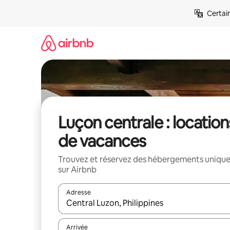
Aller
Certai
directement
au
contenu
Luçon centrale : location
de vacances
Trouvez et réservez des hébergements uniqu
sur Airbnb
Adresse
Lorsque les résultats s'affichent, utilisez les flèc
Arrivée