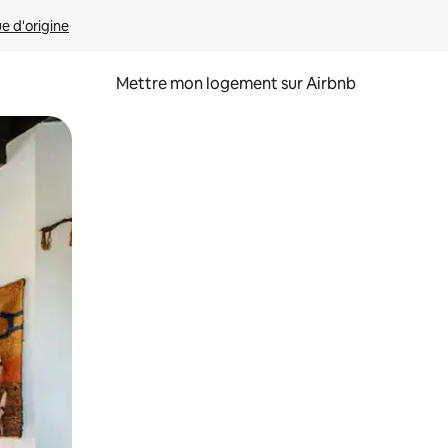
ue d'origine
Mettre mon logement sur Airbnb
sant glisser.