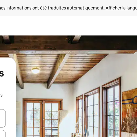
nes informations ont été traduites automatiquement. 
Afficher la lang
s
es
hes vers le haut et vers le bas pour les parcourir ou en appuyant et en fai