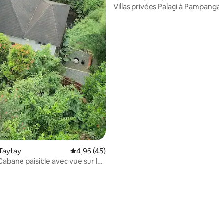
Villas privées Palagi à Pampang
Taytay
Évaluation moyenne sur la base de 45 comme
4,96 (45)
Cabane paisible avec vue sur la
ifi rapide + Feu de camp