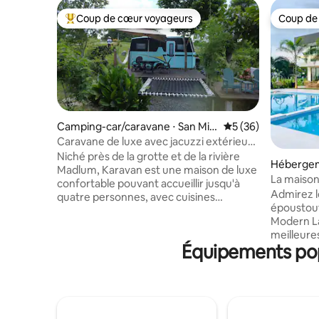
Coup de cœur voyageurs
Coup de
Coups de cœur voyageurs les plus appréciés
Coup de
Camping-car/caravane ⋅ San Mig
Évaluation moyenne 
5 (36)
uel
Caravane de luxe avec jacuzzi extérieur
à Madlum
Niché près de la grotte et de la rivière
Hébergeme
Madlum, Karavan est une maison de luxe
La maison
confortable pouvant accueillir jusqu'à
Admirez l
quatre personnes, avec cuisines
époustouf
intérieure et extérieure, douche chaude,
Modern La
énergie solaire, terrasse avec jacuzzi
meilleure
privé et confort pour les animaux de
Équipements popu
restrictio
compagnie. Entourés d'activités
toutes le
agricoles et de vues sur la montagne, les
basket-bal
voyageurs profitent d'expériences
jeux pour 
rurales pratiques, d'observation des
football, 
étoiles et d'aventures en plein air.
entièreme
Karavan préconise également la