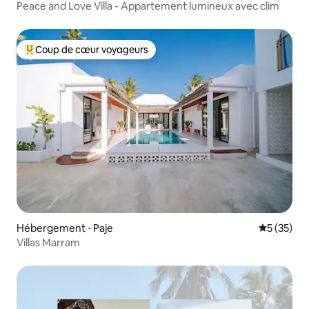
Peace and Love Villa - Appartement lumineux avec clim
Coup de cœur voyageurs
Coups de cœur voyageurs les plus appréciés
Hébergement ⋅ Paje
Évaluation
5 (35)
Villas Marram