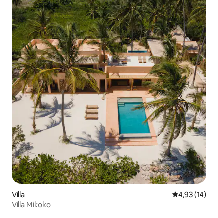
Villa
Évaluation mo
4,93 (14)
Villa Mikoko