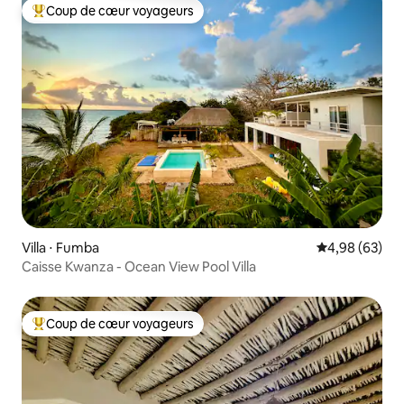
Coup de cœur voyageurs
Coups de cœur voyageurs les plus appréciés
Villa ⋅ Fumba
Évaluation mo
4,98 (63)
Caisse Kwanza - Ocean View Pool Villa
Coup de cœur voyageurs
Coups de cœur voyageurs les plus appréciés