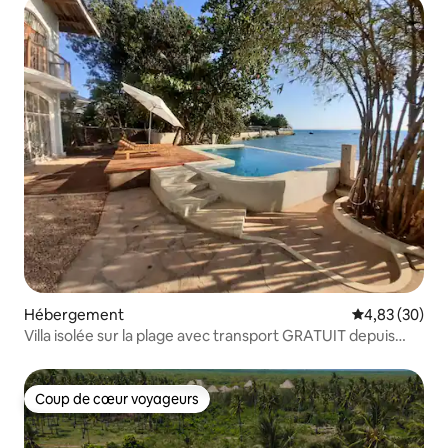
Hébergement
Évaluation mo
4,83 (30)
Villa isolée sur la plage avec transport GRATUIT depuis
l'aéroport.
Coup de cœur voyageurs
Coup de cœur voyageurs