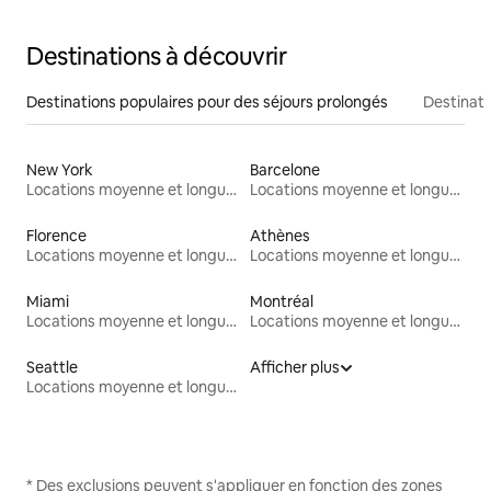
Destinations à découvrir
Destinations populaires pour des séjours prolongés
Destinati
New York
Barcelone
Locations moyenne et longue durée
Locations moyenne et longue durée
Florence
Athènes
Locations moyenne et longue durée
Locations moyenne et longue durée
Miami
Montréal
Locations moyenne et longue durée
Locations moyenne et longue durée
Seattle
Afficher plus
Locations moyenne et longue durée
* Des exclusions peuvent s'appliquer en fonction des zones