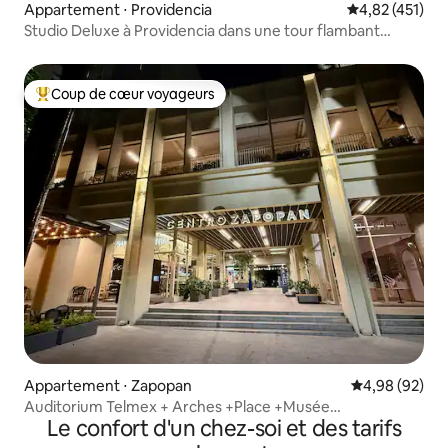
Appartement ⋅ Providencia
Évaluation moy
4,82 (451)
Studio Deluxe à Providencia dans une tour flambant
neuve
Coup de cœur voyageurs
Coups de cœur voyageurs les plus appréciés
Appartement ⋅ Zapopan
Évaluation mo
4,98 (92)
Auditorium Telmex + Arches +Place +Musée
Le confort d'un chez-soi et des tarifs
+Commodités