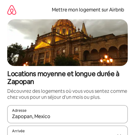
Aller
directement
Mettre mon logement sur Airbnb
au
contenu
Locations moyenne et longue durée à
Zapopan
Découvrez des logements où vous vous sentez comme
chez vous pour un séjour d'un mois ou plus.
Adresse
Lorsque les résultats s'affichent, utilisez les flèches vers le hau
Arrivée