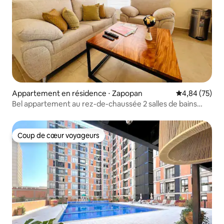
Appartement en résidence ⋅ Zapopan
Évaluation mo
4,84 (75)
Bel appartement au rez-de-chaussée 2 salles de bains
compl
Coup de cœur voyageurs
Coup de cœur voyageurs