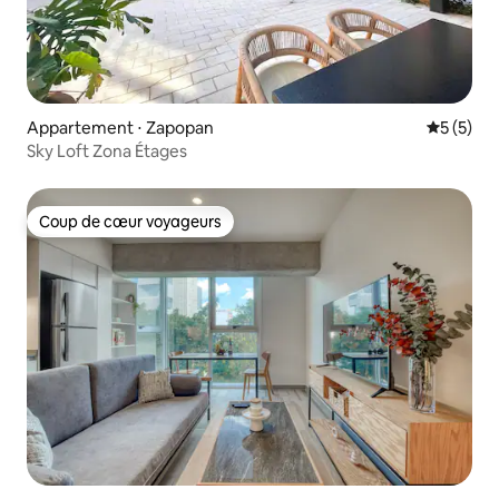
Appartement ⋅ Zapopan
Évaluatio
5 (5)
Sky Loft Zona Étages
Coup de cœur voyageurs
Coup de cœur voyageurs