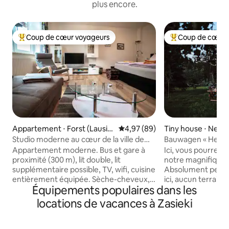
plus encore.
Coup de cœur voyageurs
Coup de cœur 
Coups de cœur voyageurs les plus appréciés
Coups de cœur vo
Appartement ⋅ Forst (Lausit
Évaluation moyenne sur la base
4,97 (89)
Tiny house ⋅ Nebe
z)
Studio moderne au cœur de la ville de
Bauwagen « Helga
Forst/L
Appartement moderne. Bus et gare à
Ici, vous pourrez
proximité (300 m), lit double, lit
notre magnifique 
supplémentaire possible, TV, wifi, cuisine
Absolument perso
entièrement équipée. Sèche-cheveux,
ici, aucun terrain 
Équipements populaires dans les
draps, serviettes, douche/baignoire,
accès à cet endroi
balcon, parking, possibilité de garer les
pour vous. La vie 
locations de vacances à Zasieki
vélos. La piste cyclable Fürst Pückler
endroit pour se dé
passe juste devant, la piste cyclable
l'obscurité et les é
Oder/Neiße
prendre une douch