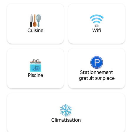
(500 m).BranitzerPark(21 km)PücklerPark
pommier (la douc
Bad Muskau(30 km)
prête) ou gâcher t
Rosengarten(2,8 km)Spreewald(50 km)Tropical
manger nos œufs fr
island(90 km)Slawenburg
pains faits maison. 
Raddusch(52 km)Kromlauer
de baignade est jus
Cuisine
Wifi
Park(27 km)Freilichtmuseum
Klinge(12 km)Gubener
Plastinarium(30 km)
Stationnement
Piscine
gratuit sur place
Climatisation