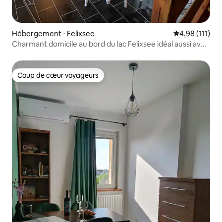
Hébergement ⋅ Felixsee
Évaluation moy
4,98 (111)
Charmant domicile au bord du lac Felixsee idéal aussi avec
un chien
Coup de cœur voyageurs
Coup de cœur voyageurs