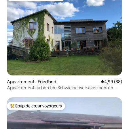
Appartement ⋅ Friedland
Évaluation mo
4,99 (88)
Appartement au bord du Schwielochsee avec ponton
privé
Coup de cœur voyageurs
Coups de cœur voyageurs les plus appréciés