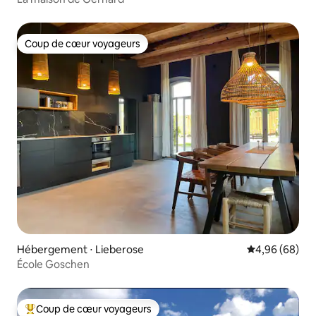
Coup de cœur voyageurs
Coup de cœur voyageurs
Hébergement ⋅ Lieberose
Évaluation mo
4,96 (68)
École Goschen
Coup de cœur voyageurs
Coups de cœur voyageurs les plus appréciés