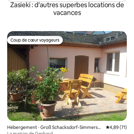
Zasieki : d'autres superbes locations de
vacances
Coup de cœur voyageurs
Coup de cœur voyageurs
Hébergement ⋅ Groß Schacksdorf-Simmersdo
Évaluation mo
4,89 (71)
rf
La maison de Gerhard