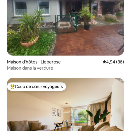
Maison d'hôtes ⋅ Lieberose
Évaluation mo
4,94 (36)
Maison dans la verdure
Coup de cœur voyageurs
Coups de cœur voyageurs les plus appréciés