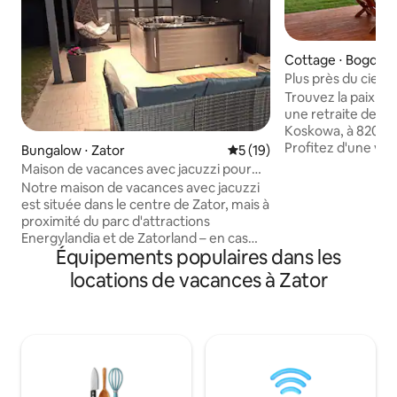
Cottage ⋅ Bogda
Plus près du ciel :
extérieur
Trouvez la paix à «
une retraite de lu
Koskowa, à 820 mè
Profitez d'une vu
Bungalow ⋅ Zator
Évaluation moyenne sur la b
5 (19)
montagnes Beskid
Maison de vacances avec jacuzzi pour
depuis une terras
16 personnes, centre de Zator
Notre maison de vacances avec jacuzzi
logement écologiq
est située dans le centre de Zator, mais à
entouré de 2 300 m
proximité du parc d'attractions
Détendez-vous dan
Energylandia et de Zatorland – en cas
sans chlore pour 
Équipements populaires dans les
d'embouteillages, vous pouvez vous y
2 sièges de massag
rendre à pied. Le logement est situé à
locations de vacances à Zator
de source pure, u
proximité de commerces, de
machine à glaçons
restaurants et de cafés. Le bâtiment
Fi rapide ajoutent
abrite 3 appartements séparés et
sentiers, des forêt
confortables, chacun doté de son
attendent : plus pr
propre salon, de sa propre kitchenette
près de vous.
et de sa propre salle de bain. Au total, la
propriété peut accueillir 16 personnes.