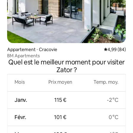
Appartement ⋅ Cracovie
Évaluation mo
4,99 (84)
BM Apartments
Quel est le meilleur moment pour visiter
Zator ?
Mois
Prix moyen
Temp. moy.
Janv.
115 €
-2 °C
Févr.
101 €
0 °C