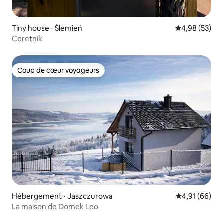
Tiny house ⋅ Ślemień
Évaluation mo
4,98 (53)
Ceretnik
Coup de cœur voyageurs
Coup de cœur voyageurs
Hébergement ⋅ Jaszczurowa
Évaluation mo
4,91 (66)
La maison de Domek Leo