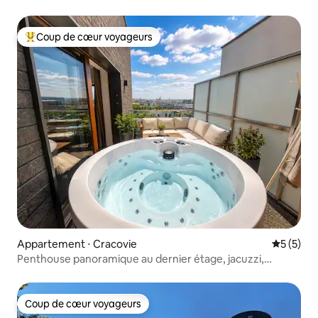
Coup de cœur voyageurs
Coups de cœur voyageurs les plus appréciés
Appartement ⋅ Cracovie
Évaluatio
5 (5)
Penthouse panoramique au dernier étage, jacuzzi,
garage, climatisation
Coup de cœur voyageurs
Coup de cœur voyageurs