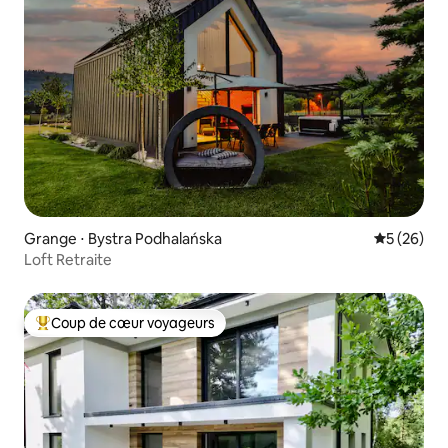
Grange ⋅ Bystra Podhalańska
Évaluation
5 (26)
Loft Retraite
Coup de cœur voyageurs
Coups de cœur voyageurs les plus appréciés