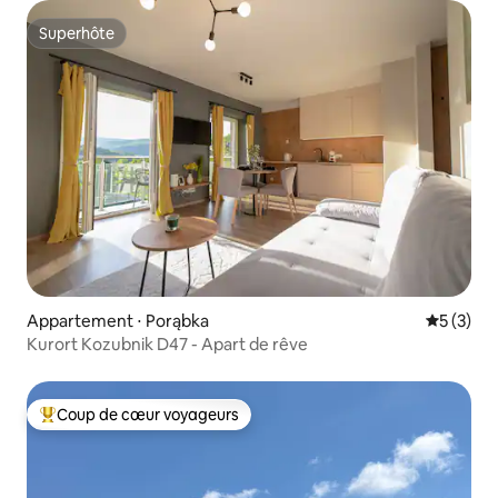
Superhôte
Superhôte
Appartement ⋅ Porąbka
Évaluatio
5 (3)
Kurort Kozubnik D47 - Apart de rêve
Coup de cœur voyageurs
Coups de cœur voyageurs les plus appréciés