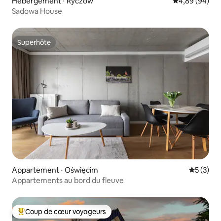
Hébergement ⋅ Ryczów
Évaluation mo
4,89 (94)
Sadowa House
Superhôte
Superhôte
Appartement ⋅ Oświęcim
Évaluatio
5 (3)
Appartements au bord du fleuve
Coup de cœur voyageurs
Coups de cœur voyageurs les plus appréciés