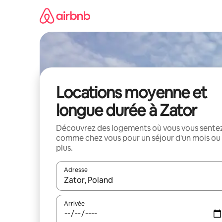
Aller
directement
au
contenu
Locations moyenne et
longue durée à Zator
Découvrez des logements où vous vous sente
comme chez vous pour un séjour d'un mois ou
plus.
Adresse
Lorsque les résultats s'affichent, utilisez les flèc
Arrivée