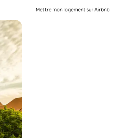
Mettre mon logement sur Airbnb
sant glisser.