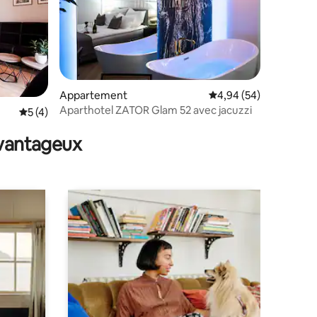
ntaires : 4,96 sur 5
Appartement
Évaluation moyenne su
4,94 (54)
Aparthotel ZATOR Glam 52 avec jacuzzi
Évaluation moyenne sur la base de 4 commentaires : 5 sur 5
5 (4)
avantageux