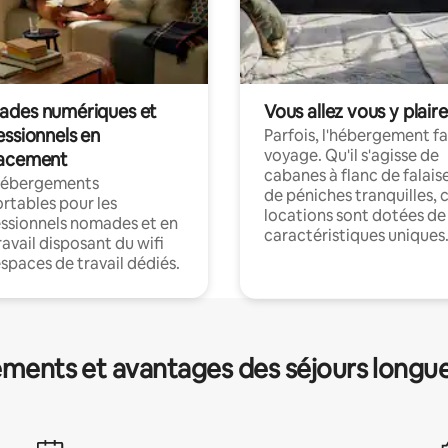
des numériques et
Vous allez vous y plaire
essionnels en
Parfois, l'hébergement fai
voyage. Qu'il s'agisse de
acement
cabanes à flanc de falais
hébergements
de péniches tranquilles, 
rtables pour les
locations sont dotées de
ssionnels nomades et en
caractéristiques uniques
ravail disposant du wifi
espaces de travail dédiés.
ments et avantages des séjours longu