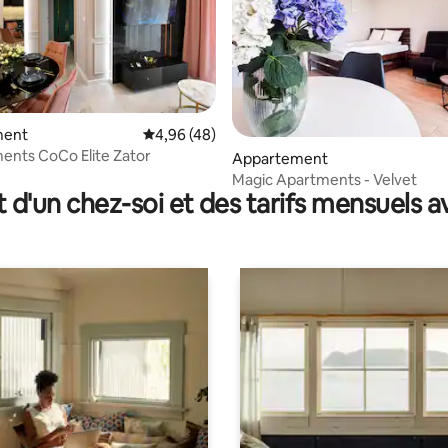
ment
Évaluation moyenne sur la base de 48 comme
4,96 (48)
ur la base de 70 commentaires : 4,9 sur 5
nts CoCo Elite Zator
Appartement
Magic Apartments - Velvet
t d'un chez-soi et des tarifs mensuels 