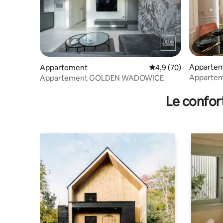
Apparte
Appartement
Évaluation moyenne s
4,9 (70)
Apparteme
Appartement GOLDEN WADOWICE
Le confor