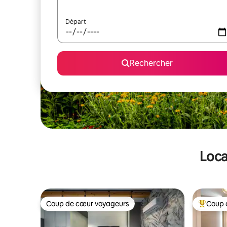
Départ
Rechercher
Loca
Coup de cœur voyageurs
Coup 
Coup de cœur voyageurs
Coups de