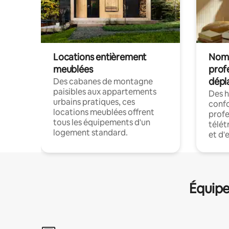
Locations entièrement
Noma
meublées
prof
dépl
Des cabanes de montagne
paisibles aux appartements
Des 
urbains pratiques, ces
confo
locations meublées offrent
profe
tous les équipements d'un
télét
logement standard.
et d'
Équipe