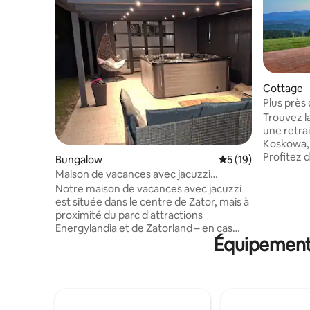
Cottage
Plus près 
extérieur
Trouvez la
une retra
Koskowa, 
Profitez 
Bungalow
Évaluation moyenne
5 (19)
montagne
Maison de vacances avec jacuzzi
depuis un
Energylandia centre de Zator
Notre maison de vacances avec jacuzzi
logement 
est située dans le centre de Zator, mais à
entouré de
proximité du parc d'attractions
Détendez-
Energylandia et de Zatorland – en cas
sans chlo
Équipements
d'embouteillages, vous pouvez vous y
2 sièges d
rendre à pied. Le logement est situé à
de source
proximité de commerces, de restaurants
machine à
et de cafés. Le bâtiment abrite
Fi rapide 
3 appartements séparés et confortables,
sentiers, 
chacun doté de son propre salon, de sa