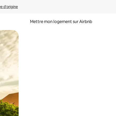
ue d'origine
Mettre mon logement sur Airbnb
sant glisser.