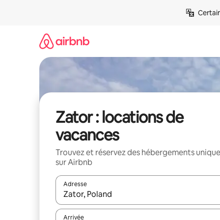
Aller
Certai
directement
au
contenu
Zator : locations de
vacances
Trouvez et réservez des hébergements uniqu
sur Airbnb
Adresse
Lorsque les résultats s'affichent, utilisez les flèc
Arrivée