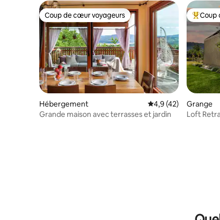
Coup de cœur voyageurs
Coup 
Coup de cœur voyageurs
Coups de
Hébergement
Évaluation moyenne s
4,9 (42)
Grange
Grande maison avec terrasses et jardin
Loft Retra
Quel