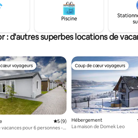
: plus près du paradis, plus
la rive du fleuve et profiter du
ous.
du soleil.
Stationn
Piscine
su
r : d'autres superbes locations de vac
 cœur voyageurs
Coup de cœur voyageurs
 cœur voyageurs
Coup de cœur voyageurs
Hébergement
e
Évaluation moyenne sur la base de 9 co
5 (9)
sur la base de 29 commentaires : 5 sur 5
La maison de Domek Leo
 vacances pour 6 personnes -
ain, sauna