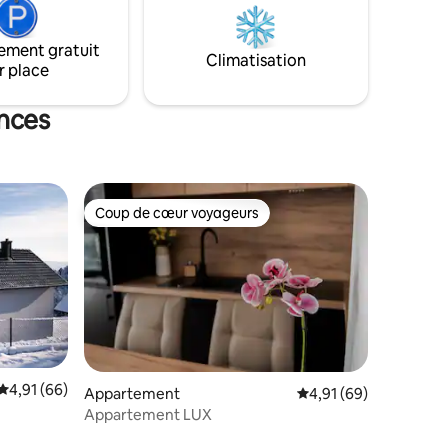
 coucher
Aparthotel ZATOR
ement gratuit
Climatisation
r place
ances
Coup de cœur voyageurs
Coup de cœur voyageurs
Évaluation moyenne sur la base de 66 commentaires : 4,91 sur 5
4,91 (66)
mmentaires : 5 sur 5
Appartement
Évaluation moyenne su
4,91 (69)
Appartement LUX