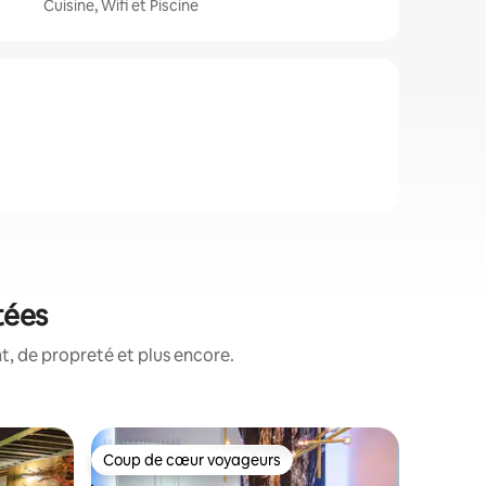
Cuisine, Wifi et Piscine
tées
, de propreté et plus encore.
Tiny hou
Coup de cœur voyageurs
Coup
lus appréciés
Coup de cœur voyageurs
Coups d
Appartem