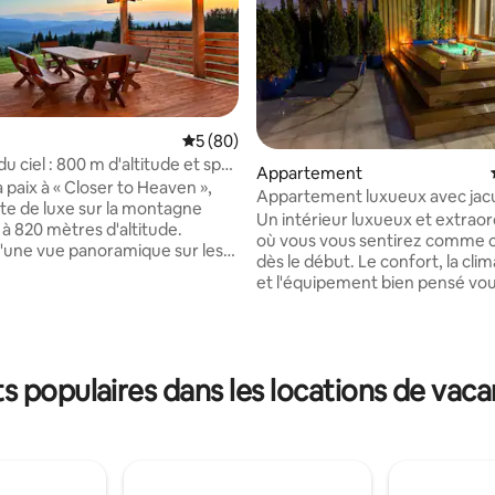
Évaluation moyenne sur la base de 80 com
5 (80)
du ciel : 800 m d'altitude et spa
Appartement
 paix à « Closer to Heaven »,
Appartement luxueux avec jacuz
ite de luxe sur la montagne
terrasse
Un intérieur luxueux et extraor
à 820 mètres d'altitude.
où vous vous sentirez comme 
d'une vue panoramique sur les
 sur la base de 19 commentaires : 5 sur 5
dès le début. Le confort, la clim
s Beskid Wyspowy et Tatra
et l'équipement bien pensé vo
e terrasse spacieuse. Ce
permettront de vous reposer e
écologique de 88 m ² est
détendre dans un jucuzzi sur la
 2 300 m ² de terrain privé.
avec vue sur la Vistule, qui dev
vous dans le spa extérieur
expérience que vous souhaitez 
re pour 5 personnes avec
 populaires dans les locations de vaca
Les parties les plus importante
e massage inclinables. De l'eau
Cracovie sont à portée de main
 pure, un réfrigérateur avec
pouvez facilement rejoindre le
 glaçons et une connexion Wi-
monuments les plus importan
ajoutent du confort. Des
en faisant une agréable prome
des forêts et la nature vous
en revenant, vous pouvez vous 