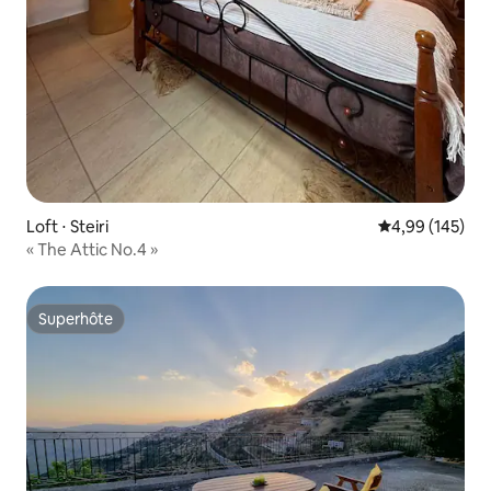
Loft ⋅ Steiri
Évaluation moy
4,99 (145)
« The Attic No.4 »
Superhôte
Superhôte