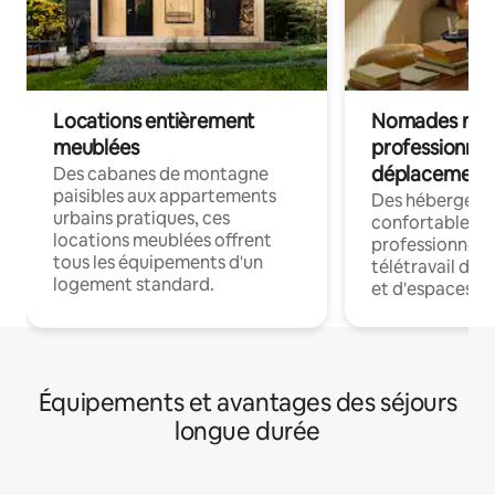
Locations entièrement
Nomades num
meublées
professionnel
déplacement
Des cabanes de montagne
paisibles aux appartements
Des hébergem
urbains pratiques, ces
confortables p
locations meublées offrent
professionnels
tous les équipements d'un
télétravail dis
logement standard.
et d'espaces de
Équipements et avantages des séjours
longue durée