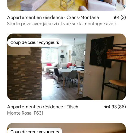
Appartement en résidence ⋅ Crans-Montana
Évaluatio
4 (3)
Studio privé avec jacuzzi et vue sur la montagne avec
balcon
Coup de cœur voyageurs
Coup de cœur voyageurs
Appartement en résidence ⋅ Täsch
Évaluation mo
4,93 (86)
Monte Rosa_F631
Coup de cœur voyageurs