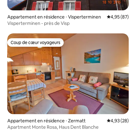
Appartement en résidence ⋅ Visperterminen
Évaluation mo
4,95 (87)
Visperterminen - près de Visp
Coup de cœur voyageurs
Coup de cœur voyageurs
Appartement en résidence ⋅ Zermatt
Évaluation mo
4,93 (28)
Apartment Monte Rosa, Haus Dent Blanche