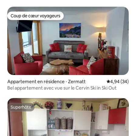
Coup de cœur voyageurs
Coup de cœur voyageurs
Appartement en résidence ⋅ Zermatt
Évaluation mo
4,94 (34)
Bel appartement avec vue sur le Cervin Ski in Ski Out
Superhôte
Superhôte