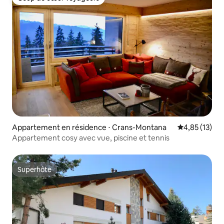
Coup de cœur voyageurs
Appartement en résidence ⋅ Crans-Montana
Évaluation mo
4,85 (13)
Appartement cosy avec vue, piscine et tennis
Superhôte
Superhôte