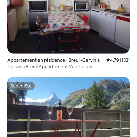
Appartement en résidence ⋅ Breuil-Cervinia
Évaluation moy
4,79 (133)
Cervinia Breuil Appartement Vue Cervin
Superhôte
Superhôte