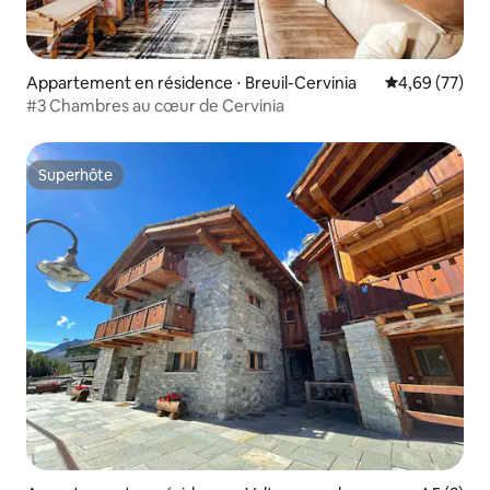
Appartement en résidence ⋅ Breuil-Cervinia
Évaluation mo
4,69 (77)
#3 Chambres au cœur de Cervinia
Superhôte
Superhôte