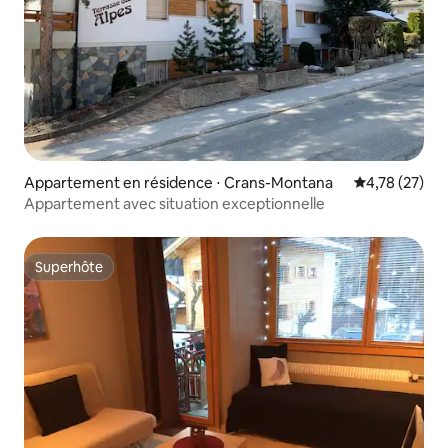
Appartement en résidence ⋅ Crans-Montana
Évaluation mo
4,78 (27)
Appartement avec situation exceptionnelle
Superhôte
Superhôte