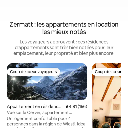
Zermatt : les appartements en location
les mieux notés
Les voyageurs approuvent : ces résidences
d'appartements sont très bien notées pour leur
emplacement, leur propreté et bien plus encore.
Coup de cœur voyageurs
Coup de cœur vo
Coup de cœur voyageurs
Coup de cœur vo
Appartement en résidence ⋅
Évaluation moyenne sur la base 
4,81 (156)
Zermatt
Vue sur le Cervin, appartement
moderne près des remontées
Un logement confortable pour 4
mécaniques
personnes dans la région de Wiesti, idéal