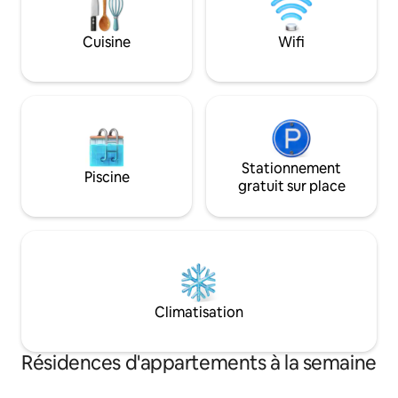
proximité. Caractéristiques : – Balcon
avec vue panoram
Cuisine
Wifi
barbecue et jardin
gratuit – Animaux
Stationnement
Piscine
gratuit sur place
Climatisation
Résidences d'appartements à la semaine