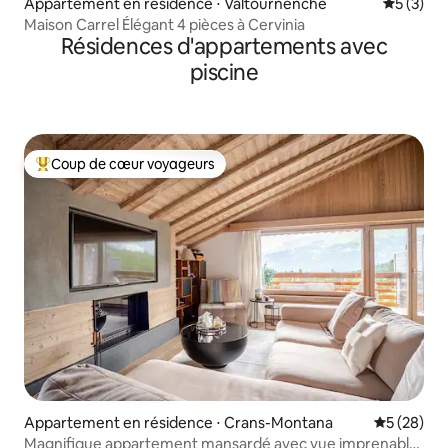
Appartement en résidence ⋅ Valtournenche
Évaluatio
5 (3)
Maison Carrel Élégant 4 pièces à Cervinia
Résidences d'appartements avec
piscine
Coup de cœur voyageurs
Coups de cœur voyageurs les plus appréciés
Appartement en résidence ⋅ Crans-Montana
Évaluation
5 (28)
Magnifique appartement mansardé avec vue imprenable