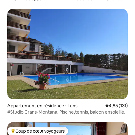
sur les Alpes
Appartement en résidence ⋅ Lens
Évaluation moy
4,85 (131)
#Studio Crans-Montana. Piscine,tennis, balcon ensoleillé.
Coup de cœur voyageurs
Coups de cœur voyageurs les plus appréciés