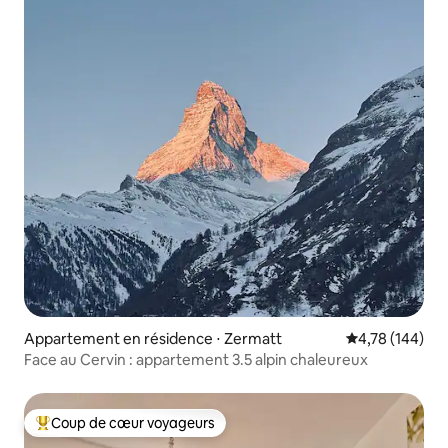
Appartement en résidence ⋅ Zermatt
Évaluation moy
4,78 (144)
Face au Cervin : appartement 3.5 alpin chaleureux
Coup de cœur voyageurs
Coups de cœur voyageurs les plus appréciés