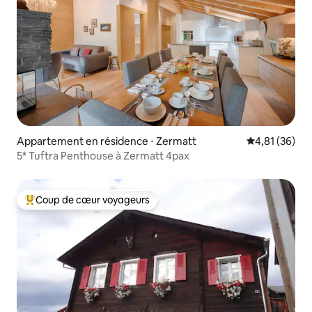
Appartement en résidence ⋅ Zermatt
Évaluation mo
4,81 (36)
5* Tuftra Penthouse à Zermatt 4pax
Coup de cœur voyageurs
Coups de cœur voyageurs les plus appréciés