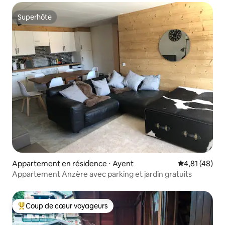
Superhôte
Superhôte
Appartement en résidence ⋅ Ayent
Évaluation mo
4,81 (48)
Appartement Anzère avec parking et jardin gratuits
Coup de cœur voyageurs
Coups de cœur voyageurs les plus appréciés