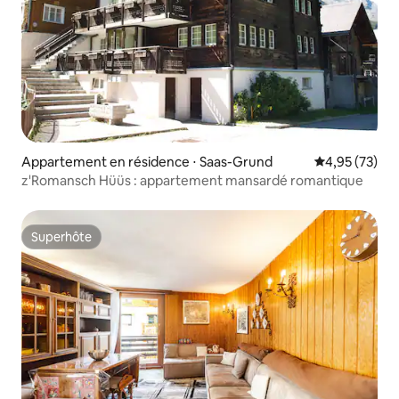
Appartement en résidence ⋅ Saas-Grund
Évaluation mo
4,95 (73)
z'Romansch Hüüs : appartement mansardé romantique
Superhôte
Superhôte