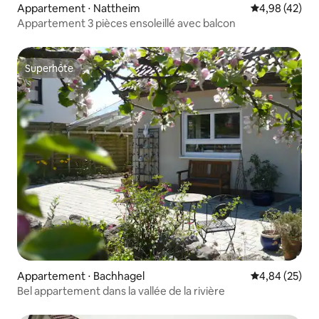
Appartement ⋅ Nattheim
Évaluation mo
4,98 (42)
Appartement 3 pièces ensoleillé avec balcon
Superhôte
Superhôte
Appartement ⋅ Bachhagel
Évaluation mo
4,84 (25)
Bel appartement dans la vallée de la rivière