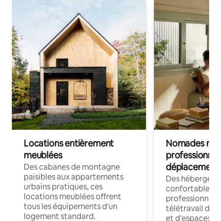
Locations entièrement
Nomades num
meublées
professionnel
déplacement
Des cabanes de montagne
paisibles aux appartements
Des hébergem
urbains pratiques, ces
confortables p
locations meublées offrent
professionnels
tous les équipements d'un
télétravail dis
logement standard.
et d'espaces de