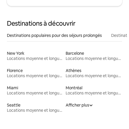
Destinations à découvrir
Destinations populaires pour des séjours prolongés
Destinati
New York
Barcelone
Locations moyenne et longue durée
Locations moyenne et longue durée
Florence
Athènes
Locations moyenne et longue durée
Locations moyenne et longue durée
Miami
Montréal
Locations moyenne et longue durée
Locations moyenne et longue durée
Seattle
Afficher plus
Locations moyenne et longue durée