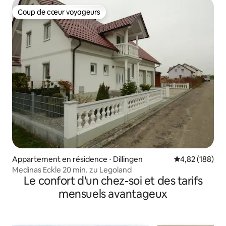
Coup de cœur voyageurs
Coup de cœur voyageurs
Appartement en résidence ⋅ Dillingen
Évaluation moy
4,82 (188)
Medinas Eckle 20 min. zu Legoland
Le confort d'un chez-soi et des tarifs
mensuels avantageux