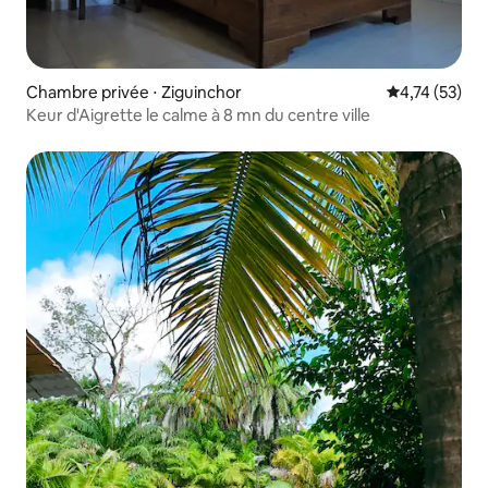
Chambre privée ⋅ Ziguinchor
Évaluation mo
4,74 (53)
Keur d'Aigrette le calme à 8 mn du centre ville