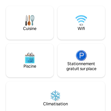
néanmoins une charge sera effectué
un balcon avec vue 
gratuitement a l' entrée . Sécurité 24H
de bain commune+1
7/7.
•Salon et salle à m
convives) •Cuisine
•Accès direct au f
Cuisine
Wifi
Stationnement
Piscine
gratuit sur place
Climatisation