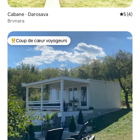
Cabane ⋅ Darosava
Évaluatio
5 (4)
Brvnara
Coup de cœur voyageurs
Coups de cœur voyageurs les plus appréciés