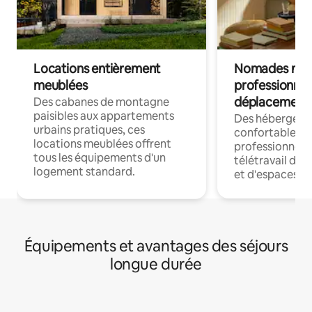
Locations entièrement
Nomades num
meublées
professionnel
déplacement
Des cabanes de montagne
paisibles aux appartements
Des hébergem
urbains pratiques, ces
confortables p
locations meublées offrent
professionnels
tous les équipements d'un
télétravail dis
logement standard.
et d'espaces de
Équipements et avantages des séjours
longue durée