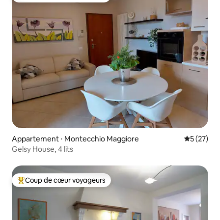
Appartement ⋅ Montecchio Maggiore
Évaluation
5 (27)
Gelsy House, 4 lits
Coup de cœur voyageurs
Coups de cœur voyageurs les plus appréciés