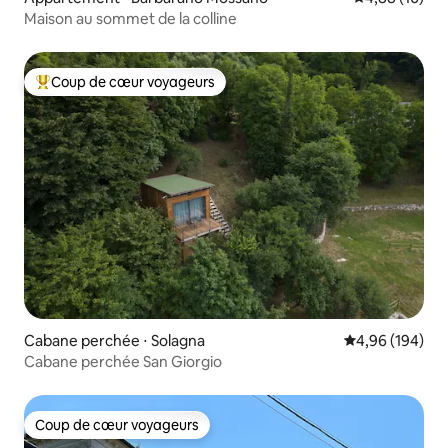
Maison au sommet de la colline
Coup de cœur voyageurs
Coups de cœur voyageurs les plus appréciés
Cabane perchée ⋅ Solagna
Évaluation moy
4,96 (194)
Cabane perchée San Giorgio
Coup de cœur voyageurs
Coup de cœur voyageurs