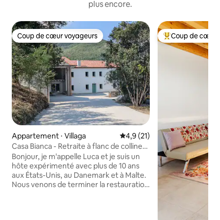
plus encore.
Coup de cœur voyageurs
Coup de cœur 
Coup de cœur voyageurs
Coups de cœur vo
Appartement ⋅ Villaga
Évaluation moyenne sur la bas
4,9 (21)
Casa Bianca - Retraite à flanc de colline
dans les collines de Berici
Bonjour, je m'appelle Luca et je suis un
hôte expérimenté avec plus de 10 ans
aux États-Unis, au Danemark et à Malte.
Nous venons de terminer la restauration
de ce havre de paix dans les collines de
Berici. C'est une ferme du XIXe siècle
avec un grand jardin, un espace