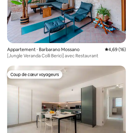
Appartement ⋅ Barbarano Mossano
Évaluation mo
4,69 (16)
[Jungle Veranda Colli Berici] avec Restaurant
Coup de cœur voyageurs
Coup de cœur voyageurs