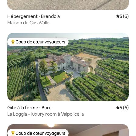
Hébergement ⋅ Brendola
Évaluatio
5 (6)
Maison de CasaValle
Coup de cœur voyageurs
Coups de cœur voyageurs les plus appréciés
Gîte à la ferme ⋅ Bure
Évaluatio
5 (6)
La Loggia – luxury room à Valpolicella
Coup de cœur voyageurs
Coups de cœur voyageurs les plus appréciés