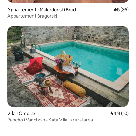
Appartement ⋅ Makedonski Brod
Évaluation
5 (36)
Appartement Bragorski
Villa ⋅ Omorani
Évaluation m
4,9 (10)
Rancho i Vancho na Kata Villa in rural area