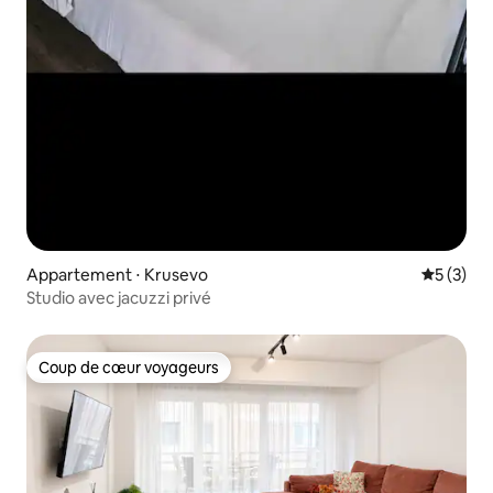
Appartement ⋅ Krusevo
Évaluatio
5 (3)
Studio avec jacuzzi privé
Coup de cœur voyageurs
Coup de cœur voyageurs