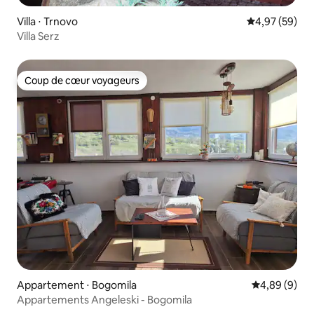
Villa ⋅ Trnovo
Évaluation mo
4,97 (59)
Villa Serz
Coup de cœur voyageurs
Coup de cœur voyageurs
Appartement ⋅ Bogomila
Évaluation m
4,89 (9)
Appartements Angeleski - Bogomila