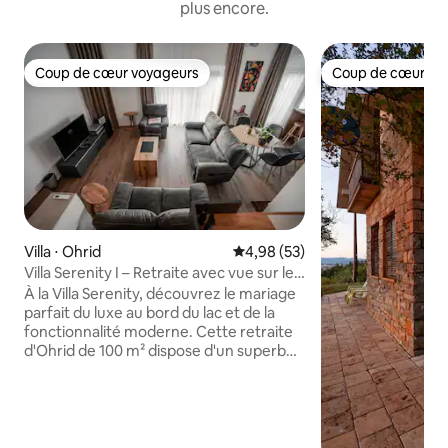
plus encore.
Coup de cœur voyageurs
Coup de cœur vo
Coup de cœur voyageurs
Coup de cœur vo
Villa ⋅ Ohrid
Évaluation moyenne sur la base
4,98 (53)
Villa Serenity I – Retraite avec vue sur le
lac
À la Villa Serenity, découvrez le mariage
parfait du luxe au bord du lac et de la
fonctionnalité moderne. Cette retraite
d'Ohrid de 100 m² dispose d'un superbe
patio avec un belvédère, des chaises
longues et une vue panoramique.
Détendez-vous au coin de la cheminée
ou profitez de soirées cinéma
immersives grâce à un projecteur mural