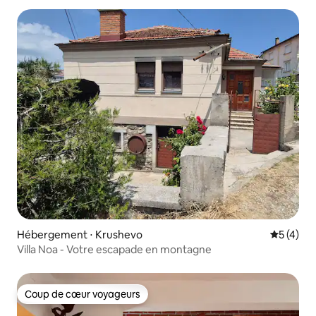
Hébergement ⋅ Krushevo
Évaluatio
5 (4)
Villa Noa - Votre escapade en montagne
Coup de cœur voyageurs
Coup de cœur voyageurs