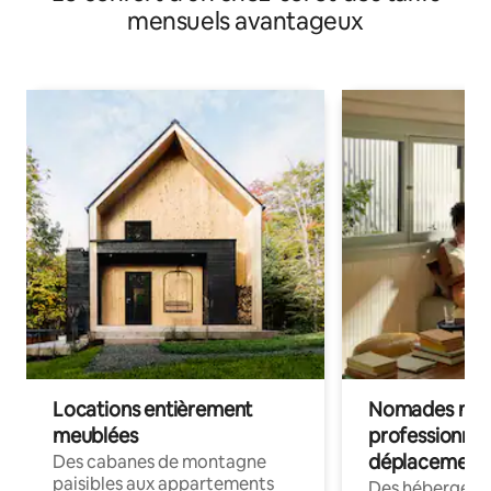
mensuels avantageux
Locations entièrement
Nomades num
meublées
professionnel
déplacement
Des cabanes de montagne
paisibles aux appartements
Des hébergem