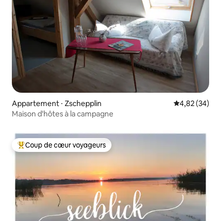
Appartement ⋅ Zschepplin
Évaluation mo
4,82 (34)
Maison d'hôtes à la campagne
Coup de cœur voyageurs
Coups de cœur voyageurs les plus appréciés