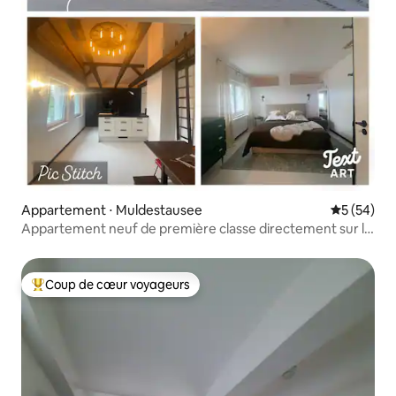
Appartement ⋅ Muldestausee
Évaluation
5 (54)
Appartement neuf de première classe directement sur le
lac de la Mulde
Coup de cœur voyageurs
Coups de cœur voyageurs les plus appréciés