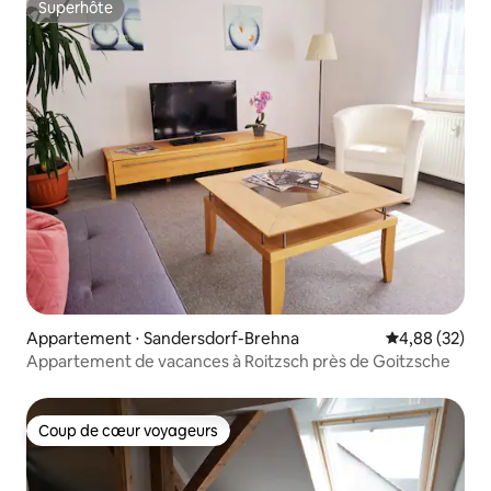
Superhôte
Superhôte
Appartement ⋅ Sandersdorf-Brehna
Évaluation mo
4,88 (32)
Appartement de vacances à Roitzsch près de Goitzsche
Coup de cœur voyageurs
Coup de cœur voyageurs