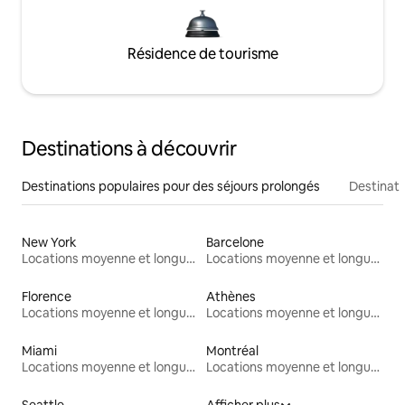
Résidence de tourisme
Destinations à découvrir
Destinations populaires pour des séjours prolongés
Destinati
New York
Barcelone
Locations moyenne et longue durée
Locations moyenne et longue durée
Florence
Athènes
Locations moyenne et longue durée
Locations moyenne et longue durée
Miami
Montréal
Locations moyenne et longue durée
Locations moyenne et longue durée