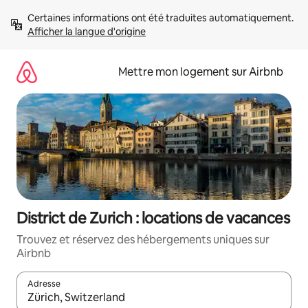
Aller
Certaines informations ont été traduites automatiquement. 
directement
Afficher la langue d'origine
au
contenu
Mettre mon logement sur Airbnb
District de Zurich : locations de vacances
Trouvez et réservez des hébergements uniques sur
Airbnb
Adresse
Lorsque les résultats s'affichent, utilisez les flèches vers le hau