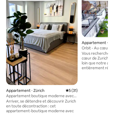
Appartement ⋅ Zü
Orbit - Au cœur d
Vous recherchez u
cœur de Zurich ? 
loin que notre ap
entièrement rénové
Münsterhof. Avec
confortables, un s
cuisine entièreme
terrasse privée sur
Appartement ⋅ Zürich
Évaluation moyenne sur la b
5 (31)
appartement est le
Appartement boutique moderne avec
pour explorer la vil
balcon dans un emplacement privilégié
Arriver, se détendre et découvrir Zurich
l'église Fraumünst
en toute décontraction : cet
Bahnhofstrasse, 
appartement-boutique moderne avec
offre un accès fa