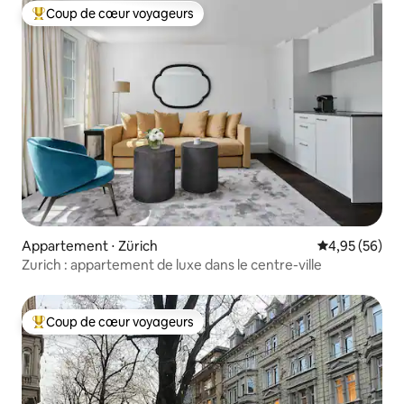
Coup de cœur voyageurs
Coups de cœur voyageurs les plus appréciés
Appartement ⋅ Zürich
Évaluation mo
4,95 (56)
Zurich : appartement de luxe dans le centre-ville
Coup de cœur voyageurs
Coups de cœur voyageurs les plus appréciés