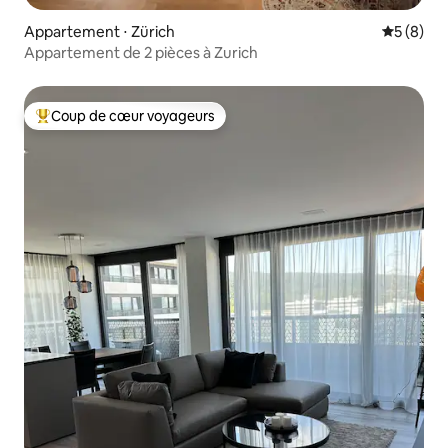
Appartement ⋅ Zürich
Évaluatio
5 (8)
Appartement de 2 pièces à Zurich
Coup de cœur voyageurs
Coups de cœur voyageurs les plus appréciés