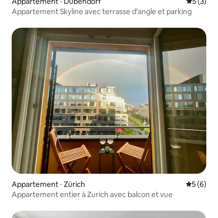
Appartement ⋅ Dübendorf
Évaluatio
5 (3)
Appartement Skyline avec terrasse d'angle et parking
Appartement ⋅ Zürich
Évaluatio
5 (6)
Appartement entier à Zurich avec balcon et vue