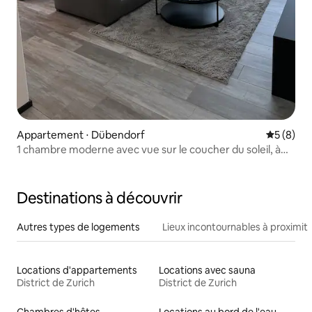
Appartement ⋅ Dübendorf
Évaluatio
5 (8)
1 chambre moderne avec vue sur le coucher du soleil, à
15 min de Zurich HB
Destinations à découvrir
Autres types de logements
Lieux incontournables à proximit
Locations d'appartements
Locations avec sauna
District de Zurich
District de Zurich
Chambres d'hôtes
Locations au bord de l'eau