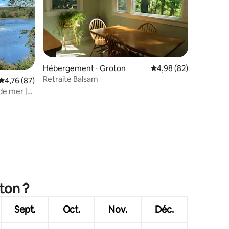
Hébergement ⋅ Groton
Évaluation moyenne su
4,98 (82)
taires : 4,87 sur 5
Retraite Balsam
Évaluation moyenne sur la base de 87 commentaires : 4,76 sur 5
4,76 (87)
de mer |
Size
ton ?
Sept.
Oct.
Nov.
Déc.