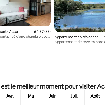
ent ⋅ Acton
Évaluation moyenne sur la base de 83 commen
4,87 (83)
ent privé d'une chambre avec
Appartement en résidence ⋅
aison
Concord
Appartement de rêve en bord 
5★ emplacements, lits ♛ King 
e sur la base de 7 commentaires : 5 sur 5
 est le meilleur moment pour visiter Ac
Avr.
Mai
Juin
Juil.
Août