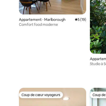
Appartement ⋅ Marlborough
Évaluation moyenne
5 (19)
Comfort food moderne
Appartem
Studio à 
Coup de cœur voyageurs
Coup de
Coup de cœur voyageurs
Coup de