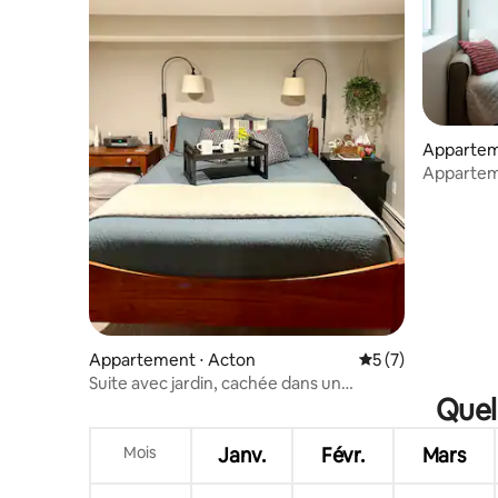
Appartem
Appartem
Nutella m
Appartement ⋅ Acton
Évaluation moyenn
5 (7)
Suite avec jardin, cachée dans un
Quel
emplacement fantastique !
Mois
Janv.
Févr.
Mars