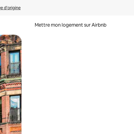
ue d'origine
Mettre mon logement sur Airbnb
sant glisser.