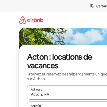
Aller
Certai
directement
au
contenu
Acton : locations de
vacances
Trouvez et réservez des hébergements uniqu
sur Airbnb
Adresse
Lorsque les résultats s'affichent, utilisez les flèc
Arrivée