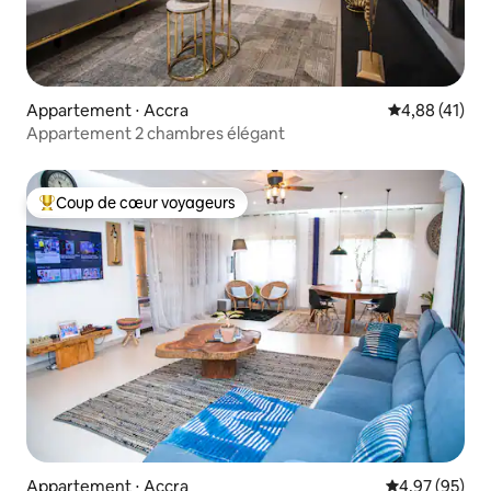
Appartement ⋅ Accra
Évaluation mo
4,88 (41)
Appartement 2 chambres élégant
Coup de cœur voyageurs
Coups de cœur voyageurs les plus appréciés
Appartement ⋅ Accra
Évaluation mo
4,97 (95)