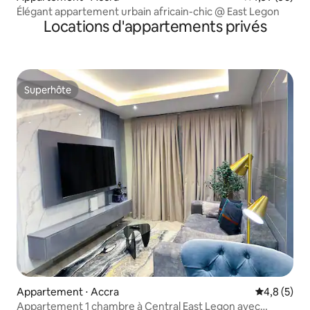
Élégant appartement urbain africain-chic @ East Legon
Locations d'appartements privés
Superhôte
Superhôte
Appartement ⋅ Accra
Évaluation 
4,8 (5)
Appartement 1 chambre à Central East Legon avec