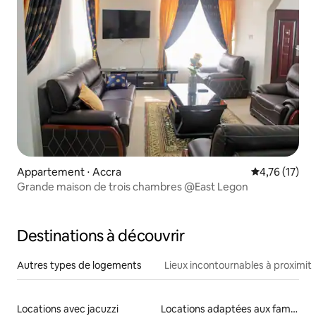
Appartement ⋅ Accra
Évaluation mo
4,76 (17)
Grande maison de trois chambres @East Legon
Destinations à découvrir
Autres types de logements
Lieux incontournables à proximit
Locations avec jacuzzi
Locations adaptées aux familles