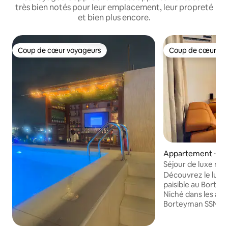
très bien notés pour leur emplacement, leur propreté
et bien plus encore.
Coup de cœur voyageurs
Coup de cœur vo
Coup de cœur voyageurs
Coup de cœur vo
Appartement ⋅ Ac
Séjour de luxe mod
+ WiFi rapide
Découvrez le luxe
paisible au Borte
Niché dans les ap
Borteyman SSNIT c
cet élégant appa
chambre offre 1,5 