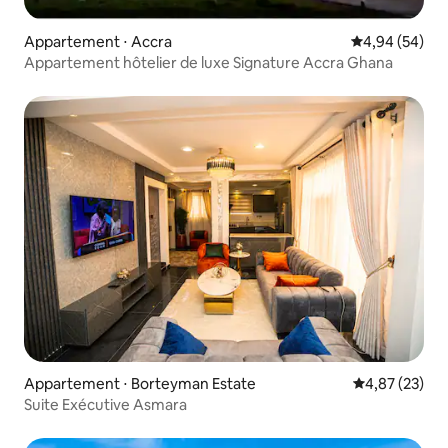
Appartement ⋅ Accra
Évaluation mo
4,94 (54)
Appartement hôtelier de luxe Signature Accra Ghana
Appartement ⋅ Borteyman Estate
Évaluation mo
4,87 (23)
Suite Exécutive Asmara