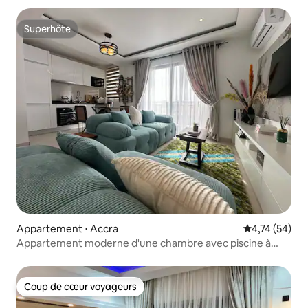
Superhôte
Superhôte
Appartement ⋅ Accra
Évaluation mo
4,74 (54)
Appartement moderne d'une chambre avec piscine à
Trasacco
Coup de cœur voyageurs
Coup de cœur voyageurs