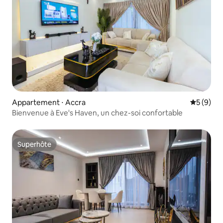
Appartement ⋅ Accra
Évaluatio
5 (9)
Bienvenue à Eve's Haven, un chez-soi confortable
Superhôte
Superhôte