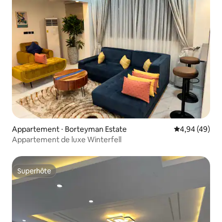
Appartement ⋅ Borteyman Estate
Évaluation mo
4,94 (49)
Appartement de luxe Winterfell
Superhôte
Superhôte