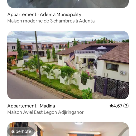
Appartement ⋅ Adenta Municipality
Maison moderne de 3 chambres à Adenta
Appartement ⋅ Madina
Évaluation m
4,67 (3)
Maison Aviel East Legon Adjiringanor
Superhôte
Superhôte