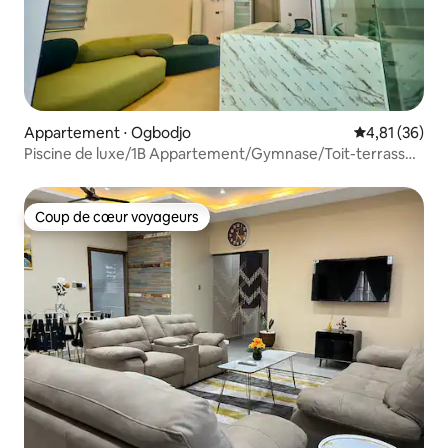
Appartement ⋅ Ogbodjo
Évaluation mo
4,81 (36)
Piscine de luxe/1B Appartement/Gymnase/Toit-terrasse/
East Legon
Coup de cœur voyageurs
Coup de cœur voyageurs