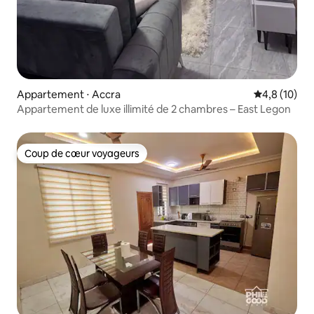
Appartement ⋅ Accra
Évaluation m
4,8 (10)
Appartement de luxe illimité de 2 chambres – East Legon
Coup de cœur voyageurs
Coup de cœur voyageurs