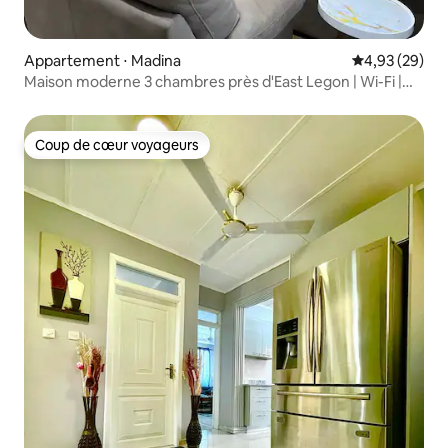
Appartement ⋅ Madina
Évaluation mo
4,93 (29)
Maison moderne 3 chambres près d'East Legon | Wi-Fi |
Climatisation | Parking
Coup de cœur voyageurs
Coup de cœur voyageurs