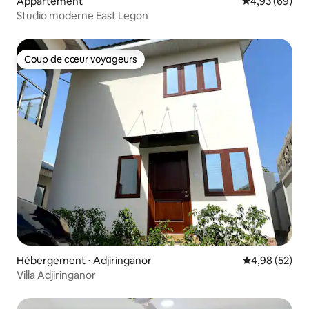
Appartement
Évaluation mo
4,93 (69)
Studio moderne East Legon
Coup de cœur voyageurs
Coup de cœur voyageurs
Hébergement ⋅ Adjiringanor
Évaluation mo
4,98 (52)
Villa Adjiringanor