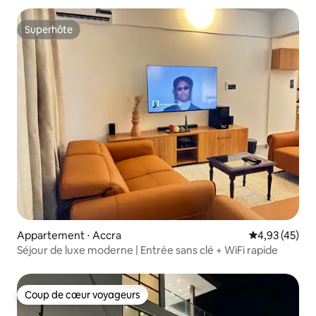
Superhôte
Superhôte
Appartement ⋅ Accra
Évaluation mo
4,93 (45)
Séjour de luxe moderne | Entrée sans clé + WiFi rapide
Coup de cœur voyageurs
Coup de cœur voyageurs