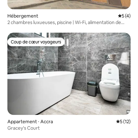
Hébergement
Évaluatio
5 (4)
2 chambres luxueuses, piscine | Wi-Fi, alimentation de
secours et sécurité
Coup de cœur voyageurs
Coup de cœur voyageurs
Appartement ⋅ Accra
Évaluation
5 (12)
Gracey's Court