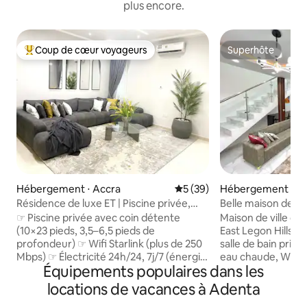
plus encore.
Coup de cœur voyageurs
Superhôte
Coups de cœur voyageurs les plus appréciés
Superhôte
Hébergement ⋅ Accra
Évaluation moyenne sur la b
5 (39)
Hébergement ⋅ A
Résidence de luxe ET | Piscine privée,
Belle maison de vi
Starlink, alimentation électrique 24h/24
East Legon Hills
☞ Piscine privée avec coin détente
Maison de ville de
et 7j/7
(10×23 pieds, 3,5–6,5 pieds de
East Legon Hills,
profondeur) ☞ Wifi Starlink (plus de 250
salle de bain privat
Mbps) ☞ Électricité 24h/24, 7j/7 (énergie
eau chaude, Wi-Fi,
Équipements populaires dans les
solaire + générateur de secours) ✭ Lits
Netflix. Situé dan
King Size confortables ✭ Service
fermée sécurisée a
locations de vacances à Adenta
d'entretien ménager disponible sur
24 h/24 et 7 j/7 g