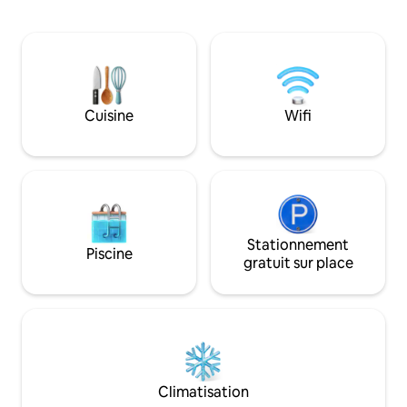
demande ✭ Adapté aux familles (lit bébé
électrogène de se
et chaise haute sur demande) ✭
vidéosurveillance e
Chauffeur et transferts aéroport en
La propriété est i
option ☞ Villa de luxe de 4 400 pieds
seulement 20 min
carrés ☞ 5 téléviseurs connectés avec
commercial Accra 
Netflix et DSTV Haut-parleurs Bluetooth
de l'aéroport, ce q
son surround ☞ Samsung 11.1.4 ☞
pour les familles, l
Cuisine
Wifi
Parking (sur place, 4 voitures) ☞ Lave-
séjours prolongés. IL EST STRICTEMEN
linge + sèche-linge ☞ Cuisine
LIMITÉ À 6 VOYA
entièrement équipée ☞ Climatisation 》
RÉSERVATION ; L
À 25 à 30 minutes de l'aéroport
NE SONT PAS AUT
Stationnement
Piscine
gratuit sur place
Climatisation