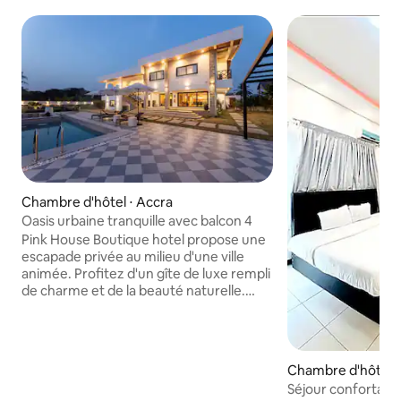
Chambre d'hôtel ⋅ Accra
Oasis urbaine tranquille avec balcon 4
Pink House Boutique hotel propose une
escapade privée au milieu d'une ville
animée. Profitez d'un gîte de luxe rempli
de charme et de la beauté naturelle.
Détendez-vous au cœur d'une banlieue
d'Accra tout en profitant du terrain
luxuriant d'un domaine isolé, situé au
milieu de jardins luxuriants avec la
Chambre d'hôtel ⋅
commodité du centre-ville. Pink House
Séjour confortable
Hotel est un sanctuaire urbain où les