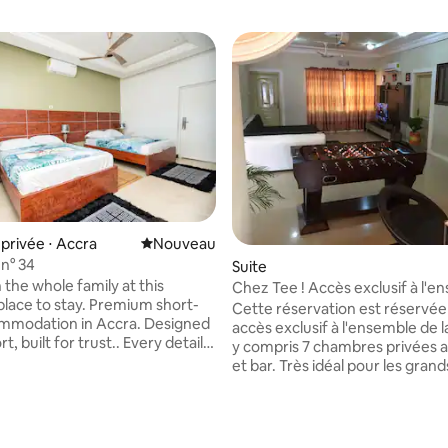
rivée ⋅ Accra
Nouvel hébergement
Nouveau
n° 34
Suite
 the whole family at this
Chez Tee ! Accès exclusif à l'e
o stay. Premium short-
du logement.
Cette réservation est réservée
mmodation in Accra. Designed
accès exclusif à l'ensemble de 
t, built for trust.. Every detail
y compris 7 chambres privées avec 
for a premium experience —
et bar. Très idéal pour les grands
linens to the layout. More Than
groupes, les fêtes, les soirées 
A Complete Accra Experience.
réceptions de mariage, les voy
 in Accra, Redefined A luxury
groupe, etc. 24 heures sans int
y designed for diaspora
de l'électricité et de l'eau. et I