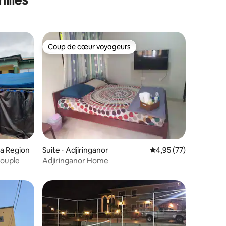
Coup de cœur voyageurs
Coup de cœur voyageurs
a Region
Suite ⋅ Adjiringanor
Évaluation moyenne su
4,95 (77)
couple
Adjiringanor Home