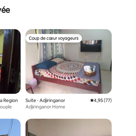
vée
Coup de cœur voyageurs
Coup de cœur voyageurs
a Region
Suite ⋅ Adjiringanor
Évaluation moyenne su
4,95 (77)
couple
Adjiringanor Home