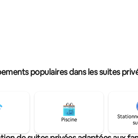
, professionals, and those who
STARLINK ILLIMITÉ
re. Book your stay today and
 why guests choose Xtended
ver everything else.
ements populaires dans les suites priv
Stationn
Piscine
su
tion de suites privées adaptées aux fam