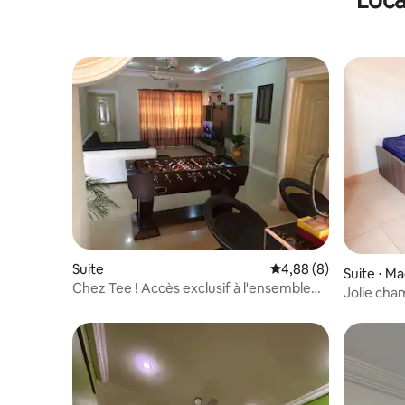
Suite
Évaluation moyenne su
4,88 (8)
Suite ⋅ M
Chez Tee ! Accès exclusif à l'ensemble
Jolie cha
du logement.
sécurisé 