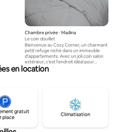
Serene S
Détendez
et élégan
d'une cu
d'un espa
détendre 
Chambre privée ⋅ Madina
Proche d
Le coin douillet
attractio
Bienvenue au Cozy Corner, un charmant
petit refuge niché dans un immeuble
d'appartements. Avec un joli coin salon
extérieur, c'est l'endroit idéal pour
ées en location
échapper à l'agitation. Profitez de
moments paisibles sans être dérangé,
que vous cherchiez à vous détendre ou à
travailler. Tout est question de créer une
ambiance chaleureuse ! »
ement gratuit
Climatisation
r place
illes