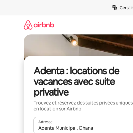
Aller
Certai
directement
au
contenu
Adenta : locations de
vacances avec suite
privative
Trouvez et réservez des suites privées uniques
en location sur Airbnb
Adresse
Lorsque les résultats s'affichent, utilisez les flèc