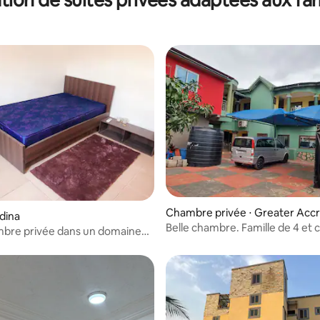
r la base de 8 commentaires : 4,88 sur 5
Chambre privée ⋅ Greater Accr
adina
Belle chambre. Famille de 4 et 
mbre privée dans un domaine
près d'East Legon