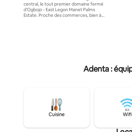
travelers
central, le tout premier domaine fermé
expect mo
d'Ogbojo - East Legon Manet Palms
discover
Estate. Proche des commerces, bien à
Stay GH o
l'abri, la suite privée indépendante offre
un concept ouvert de 2 chambres et
2 salles de bains et une cuisine
entièrement équipée. À environ 15
minutes de l'aéroport La porte principale
24h/24 et 7j/7 et une sécurité
supplémentaire peuvent être sur place
Option de nettoyage sur place
moyennant un supplément A NOTER : le
Adenta : équip
gardien vit sur place (voir autres choses à
noter)
Cuisine
Wifi
Loca