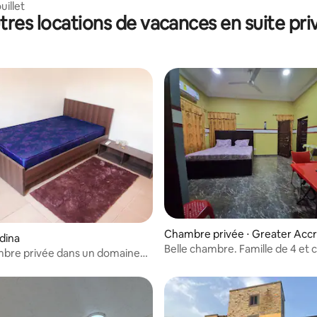
uillet
tres locations de vacances en suite pri
r la base de 8 commentaires : 4,88 sur 5
Chambre privée ⋅ Greater Accr
adina
Belle chambre. Famille de 4 et 
mbre privée dans un domaine
près d'East Legon