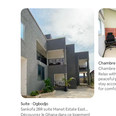
Chambre p
Chambre 
Relax with
peaceful place t
stay acco
for comfor
curated 
from the 
a Stay — 
Suite ⋅ Ogbodjo
Your Home
Sankofa 2BR suite Manet Estate East
short-sta
Legon-Ogbojo
Découvrez le Ghana dans ce logement