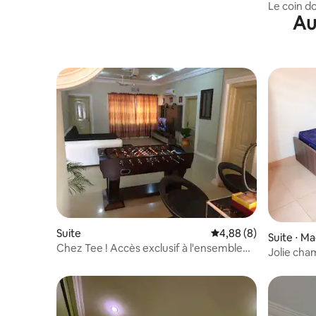
Le coin do
Au
Suite
Évaluation moyenne su
4,88 (8)
Suite ⋅ M
Chez Tee ! Accès exclusif à l'ensemble
Jolie cha
du logement.
sécurisé 