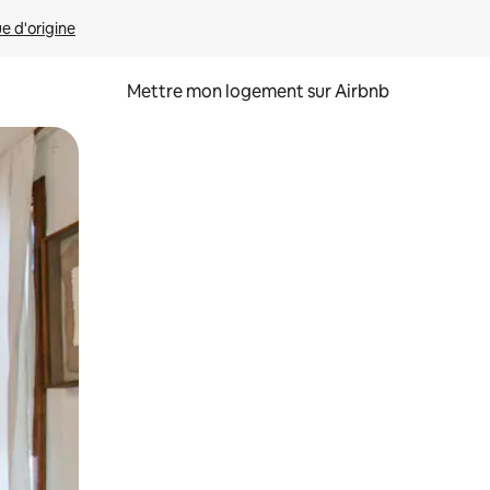
ue d'origine
Mettre mon logement sur Airbnb
sant glisser.