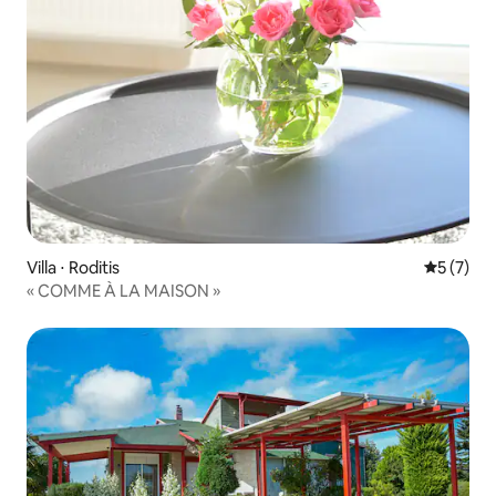
Villa ⋅ Roditis
Évaluatio
5 (7)
« COMME À LA MAISON »