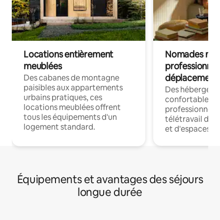
Locations entièrement
Nomades num
meublées
professionnel
déplacement
Des cabanes de montagne
paisibles aux appartements
Des hébergem
urbains pratiques, ces
confortables p
locations meublées offrent
professionnels
tous les équipements d'un
télétravail dis
logement standard.
et d'espaces de
Équipements et avantages des séjours
longue durée