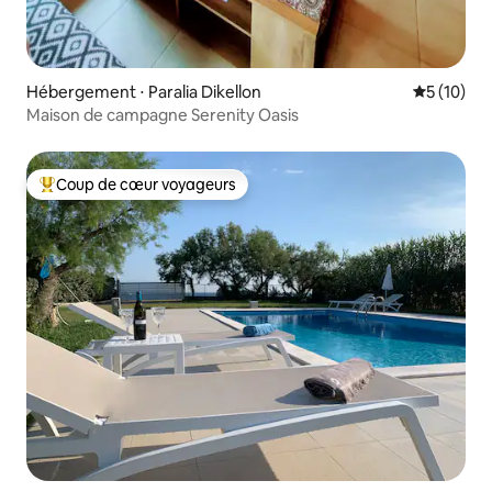
Hébergement ⋅ Paralia Dikellon
Évaluation
5 (10)
Maison de campagne Serenity Oasis
Coup de cœur voyageurs
Coups de cœur voyageurs les plus appréciés