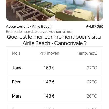
Appartement ⋅ Airlie Beach
Évaluation mo
4,87 (55)
Escapade abordable avec vue sur la mer
Quel est le meilleur moment pour visiter
Airlie Beach - Cannonvale ?
Mois
Prix moyen
Temp. moy.
Janv.
169 €
27 °C
Févr.
147 €
27 °C
Mars
143 €
26 °C