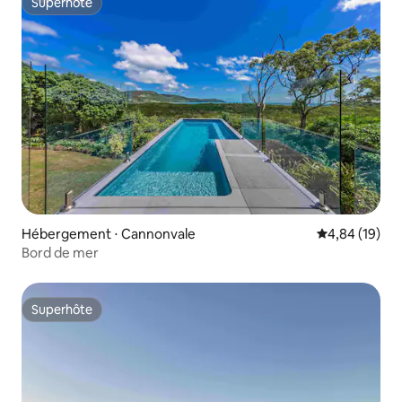
Superhôte
Superhôte
Hébergement ⋅ Cannonvale
Évaluation mo
4,84 (19)
Bord de mer
Superhôte
Superhôte