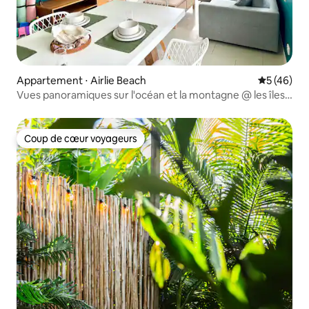
Appartement ⋅ Airlie Beach
Évaluation
5 (46)
Vues panoramiques sur l'océan et la montagne @ les îles
Whitsunday
Coup de cœur voyageurs
Coup de cœur voyageurs