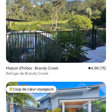
Maison d'hôtes ⋅ Brandy Creek
Évaluation mo
4,96 (75)
Refuge de Brandy Creek
Coup de cœur voyageurs
Coups de cœur voyageurs les plus appréciés