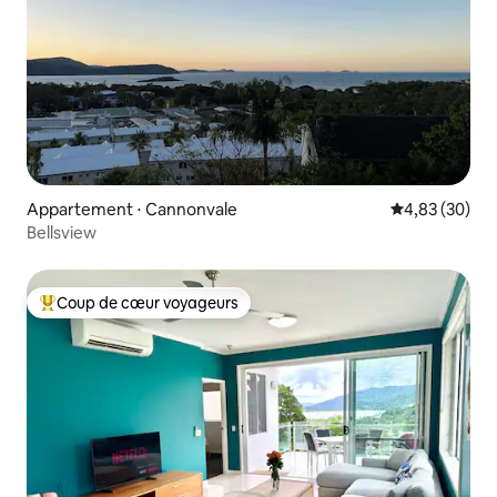
Appartement ⋅ Cannonvale
Évaluation mo
4,83 (30)
Bellsview
Coup de cœur voyageurs
Coups de cœur voyageurs les plus appréciés