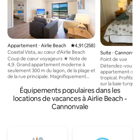
Appartement ⋅ Airlie Beach
Évaluation moyenne sur la base 
4,91 (258)
Coastal Vista, au cœur d'Airlie Beach
Suite ⋅ Cannonval
Coup de cœur voyageurs ★ Note de
Point de vue
4,9. Grand appartement moderne à
Détendez-vous da
seulement 300 m du lagon, de la plage et
appartement-stud
de la rue principale. Magnifiquement
tropical. Profitez
rénové dans un petit complexe de
sur la baie turquo
seulement trois appartements. Pas
Équipements populaires dans les
sur la terrasse ava
besoin de voiture ! Contrairement à la
café. Idéalement situé à distance de
locations de vacances à Airlie Beach -
plupart des appartements Airlie, il n'y a
marche du superm
Cannonvale
pas de longue colline escarpée, juste
bouteilles, des coi
une courte pente de 80 m depuis Main
restaurants, des 
Street. Vue imprenable sur l'eau de
médecins, du salo
Whitsunday. Piscine, climatisation,
l'optométriste et 
parking gratuit, linge de maison de
4 minutes en voit
qualité et tout ce dont vous avez besoin
pied de Coral Sea