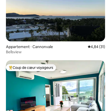
Appartement ⋅ Cannonvale
Évaluation mo
4,84 (31)
Bellsview
Coup de cœur voyageurs
Coups de cœur voyageurs les plus appréciés