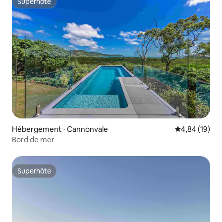
Superhôte
Superhôte
Hébergement ⋅ Cannonvale
Évaluation mo
4,84 (19)
Bord de mer
Superhôte
Superhôte