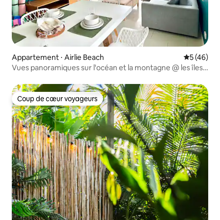
Appartement ⋅ Airlie Beach
Évaluation
5 (46)
Vues panoramiques sur l'océan et la montagne @ les îles
Whitsunday
Coup de cœur voyageurs
Coup de cœur voyageurs