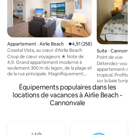
Appartement ⋅ Airlie Beach
Évaluation moyenne sur la base 
4,91 (258)
Coastal Vista, au cœur d'Airlie Beach
Suite ⋅ Cannonval
Coup de cœur voyageurs ★ Note de
Point de vue
4,9. Grand appartement moderne à
Détendez-vous da
seulement 300 m du lagon, de la plage et
appartement-stud
de la rue principale. Magnifiquement
tropical. Profitez
rénové dans un petit complexe de
sur la baie turquo
seulement trois appartements. Pas
Équipements populaires dans les
sur la terrasse ava
besoin de voiture ! Contrairement à la
café. Idéalement situé à distance de
locations de vacances à Airlie Beach -
plupart des appartements Airlie, il n'y a
marche du superm
Cannonvale
pas de longue colline escarpée, juste
bouteilles, des coi
une courte pente de 80 m depuis Main
restaurants, des 
Street. Vue imprenable sur l'eau de
médecins, du salo
Whitsunday. Piscine, climatisation,
l'optométriste et 
parking gratuit, linge de maison de
4 minutes en voit
qualité et tout ce dont vous avez besoin
pied de Coral Sea