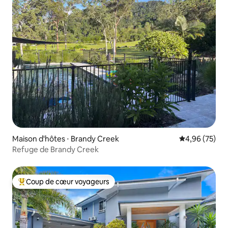
Maison d'hôtes ⋅ Brandy Creek
Évaluation mo
4,96 (75)
Refuge de Brandy Creek
Coup de cœur voyageurs
Coups de cœur voyageurs les plus appréciés