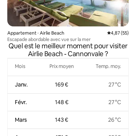
Appartement ⋅ Airlie Beach
Évaluation mo
4,87 (55)
Escapade abordable avec vue sur la mer
Quel est le meilleur moment pour visiter
Airlie Beach - Cannonvale ?
Mois
Prix moyen
Temp. moy.
Janv.
169 €
27 °C
Févr.
148 €
27 °C
Mars
143 €
26 °C