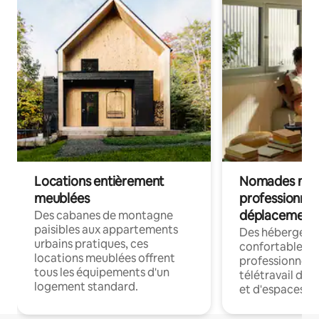
Locations entièrement
Nomades num
meublées
professionnel
déplacement
Des cabanes de montagne
paisibles aux appartements
Des hébergem
urbains pratiques, ces
confortables p
locations meublées offrent
professionnels
tous les équipements d'un
télétravail dis
logement standard.
et d'espaces de