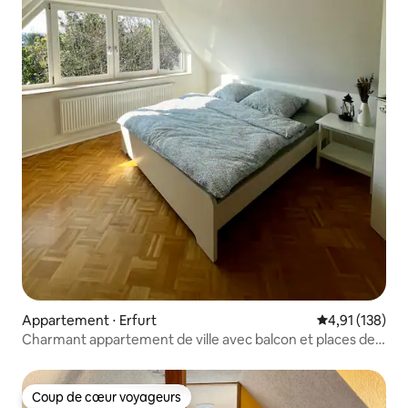
Appartement ⋅ Erfurt
Évaluation moy
4,91 (138)
Charmant appartement de ville avec balcon et places de
parking
Coup de cœur voyageurs
Coup de cœur voyageurs