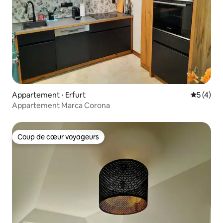
Appartement ⋅ Erfurt
Évaluatio
5 (4)
Appartement Marca Corona
Coup de cœur voyageurs
Coup de cœur voyageurs