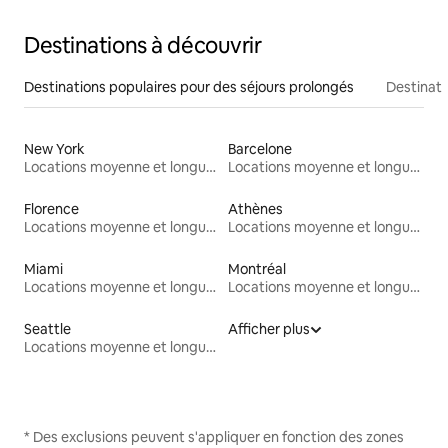
Destinations à découvrir
Destinations populaires pour des séjours prolongés
Destinati
New York
Barcelone
Locations moyenne et longue durée
Locations moyenne et longue durée
Florence
Athènes
Locations moyenne et longue durée
Locations moyenne et longue durée
Miami
Montréal
Locations moyenne et longue durée
Locations moyenne et longue durée
Seattle
Afficher plus
Locations moyenne et longue durée
* Des exclusions peuvent s'appliquer en fonction des zones