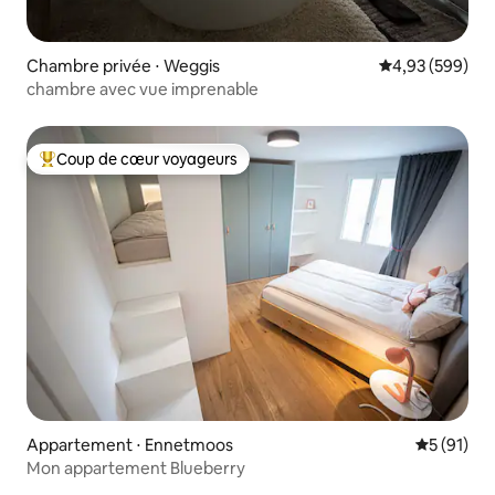
Chambre privée ⋅ Weggis
Évaluation moy
4,93 (599)
chambre avec vue imprenable
Coup de cœur voyageurs
Coups de cœur voyageurs les plus appréciés
Appartement ⋅ Ennetmoos
Évaluation
5 (91)
Mon appartement Blueberry