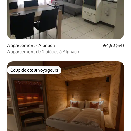
Appartement ⋅ Alpnach
Évaluation mo
4,92 (64)
Appartement de 2 pièces à Alpnach
Coup de cœur voyageurs
Coup de cœur voyageurs