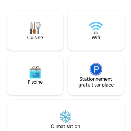
5 personnes, une chambre privée
et les lacs. Idéal 
supplémentaire avec salle de bain est
avec vue sur le lac
fournie un étage en dessous (accès par
grand barbecue ave
ascenseur - espace partagé). Accès au
Incl. carte panora
lac et au jardin, paddle, parking gratuit et
À proximité : gare
WiFi. Enfants acceptés, petits chiens
Dorf/Post (4 minut
uniquement. Le plus populaire Airbnb
village, terrain de
Cuisine
Wifi
suisse. La plupart des points forts sont
randonnée, Thoune
accessibles en moins d'une heure.
Interlaken, Beate
Stationnement
Piscine
gratuit sur place
Climatisation