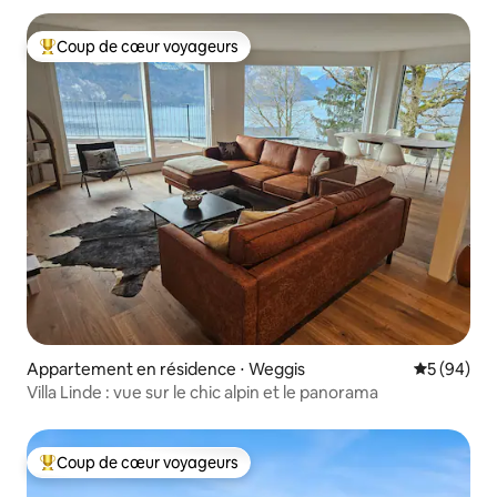
Coup de cœur voyageurs
Coups de cœur voyageurs les plus appréciés
Appartement en résidence ⋅ Weggis
Évaluation
5 (94)
Villa Linde : vue sur le chic alpin et le panorama
Coup de cœur voyageurs
Coups de cœur voyageurs les plus appréciés