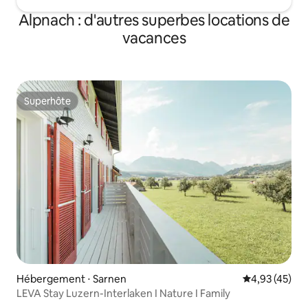
Alpnach : d'autres superbes locations de
vacances
Superhôte
Superhôte
Hébergement ⋅ Sarnen
Évaluation mo
4,93 (45)
LEVA Stay Luzern-Interlaken I Nature I Family