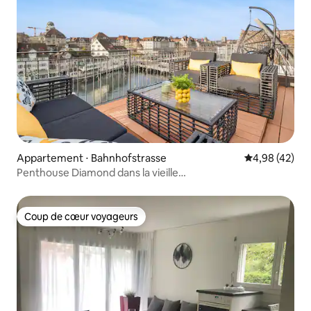
Appartement ⋅ Bahnhofstrasse
Évaluation mo
4,98 (42)
Penthouse Diamond dans la vieille
ville | Climatisation | Toit-terrasse privé
Coup de cœur voyageurs
Coup de cœur voyageurs