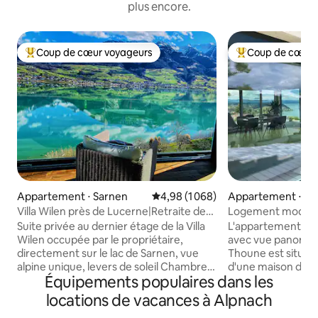
plus encore.
Coup de cœur voyageurs
Coup de cœur 
Coups de cœur voyageurs les plus appréciés
Coups de cœur vo
Appartement ⋅ Sarnen
Évaluation moyenne sur la base de
4,98 (1 068)
Appartement ⋅ Kr
Villa Wilen près de Lucerne|Retraite de
Logement modern
luxe au bord du lac
panoramique sur l
Suite privée au dernier étage de la Villa
L'appartement co
Wilen occupée par le propriétaire,
avec vue panorami
directement sur le lac de Sarnen, vue
Thoune est situé 
alpine unique, levers de soleil Chambre
d'une maison de 
Équipements populaires dans les
spacieuse avec home cinéma, salon
rénovée. Il est sit
panoramique, grande cuisine et salle de
calme du village et
locations de vacances à Alpnach
bain (tous les espaces privés). Pour 3 à
pour des excursio