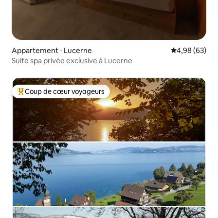
Appartement ⋅ Lucerne
Évaluation mo
4,98 (63)
Suite spa privée exclusive à Lucerne
Coup de cœur voyageurs
Coups de cœur voyageurs les plus appréciés