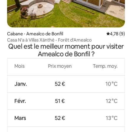
Cabane ⋅ Amealco de Bonfil
Évaluation m
4,78 (9)
Casa N'a à Villas Xänthé - Forêt d'Amealco
Quel est le meilleur moment pour visiter
Amealco de Bonfil ?
Mois
Prix moyen
Temp. moy.
Janv.
52 €
10 °C
Févr.
51 €
12 °C
Mars
52 €
13 °C