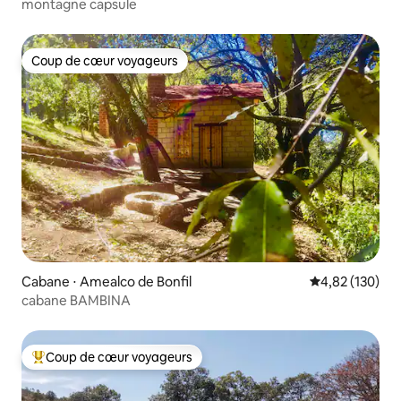
montagne capsule
Coup de cœur voyageurs
Coup de cœur voyageurs
Cabane ⋅ Amealco de Bonfil
Évaluation moy
4,82 (130)
cabane BAMBINA
Coup de cœur voyageurs
Coups de cœur voyageurs les plus appréciés