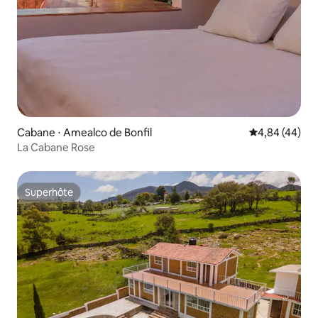
Cabane ⋅ Amealco de Bonfil
Évaluation mo
4,84 (44)
La Cabane Rose
Superhôte
Superhôte