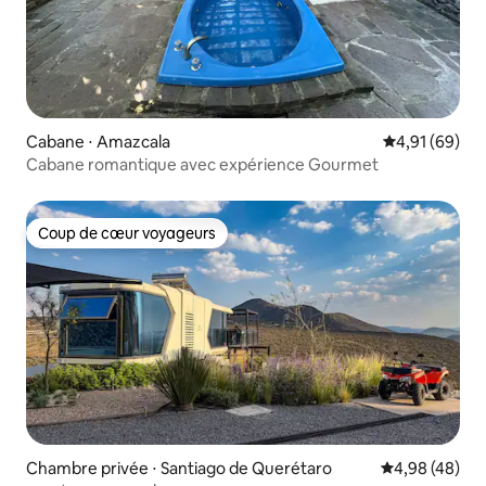
Cabane ⋅ Amazcala
Évaluation mo
4,91 (69)
Cabane romantique avec expérience Gourmet
Coup de cœur voyageurs
Coup de cœur voyageurs
Chambre privée ⋅ Santiago de Querétaro
Évaluation mo
4,98 (48)