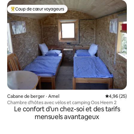
Coup de cœur voyageurs
Coups de cœur voyageurs les plus appréciés
Cabane de berger ⋅ Amel
Évaluation mo
4,96 (25)
Chambre d'hôtes avec vélos et camping Oos Heem 2
Le confort d'un chez-soi et des tarifs
mensuels avantageux