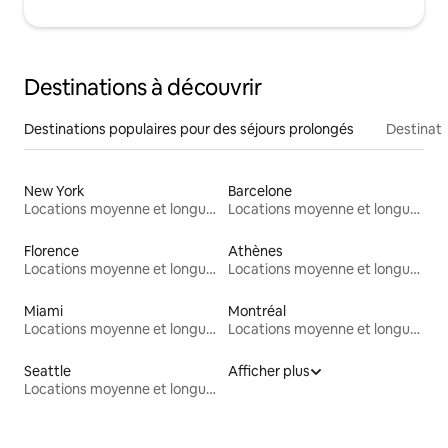
Destinations à découvrir
Destinations populaires pour des séjours prolongés
Destinati
New York
Barcelone
Locations moyenne et longue durée
Locations moyenne et longue durée
Florence
Athènes
Locations moyenne et longue durée
Locations moyenne et longue durée
Miami
Montréal
Locations moyenne et longue durée
Locations moyenne et longue durée
Seattle
Afficher plus
Locations moyenne et longue durée