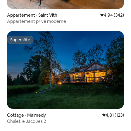
Appartement ⋅ Saint Vith
Évaluation moy
4,94 (342)
Appartement privé moderne
Superhôte
Superhôte
Cottage ⋅ Malmedy
Évaluation moy
4,81 (123)
Chalet le Jacques 2