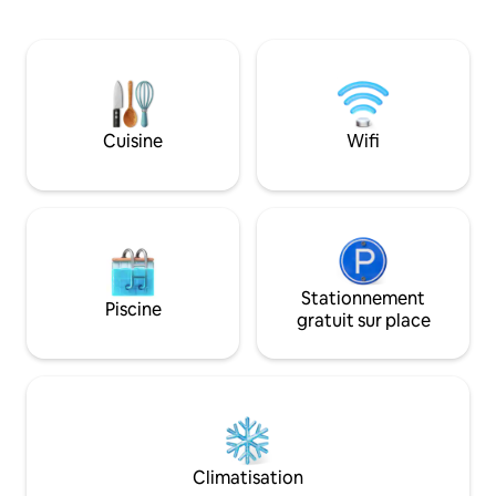
mesure que la lumière change. Cabane
d'Andenes est acce
miroir pour deux : baies vitrées, terrasse
environ 20 minutes. Il faut 5 minut
privée, jacuzzi, vue depuis le lit. Face au
pied pour se rendre
ciel le plus vaste - idéal pour les aurores
proche. Safari baleines au départ du port
boréales, le soleil de minuit. À 20 min
d'Andenes, deux d
d'Harstad, à 1 heure d'Evenes. Sauna
autorisons les an
réservable sur place. Linge de maison,
car nous avons n
Cuisine
Wifi
serviettes, peignoir, pantoufles. Fenêtre
chiens Samoyèdes 
de toit, pas d'occultation - masque de
deuxième étage, l
sommeil.
sûr pas près de l'
Stationnement
Piscine
gratuit sur place
Climatisation