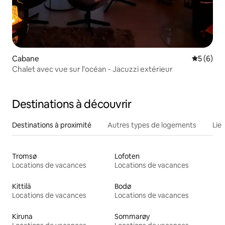
Cabane
Évaluatio
5 (6)
Chalet avec vue sur l'océan - Jacuzzi extérieur
Destinations à découvrir
Destinations à proximité
Autres types de logements
Lie
Tromsø
Lofoten
Locations de vacances
Locations de vacances
Kittilä
Bodø
Locations de vacances
Locations de vacances
Kiruna
Sommarøy