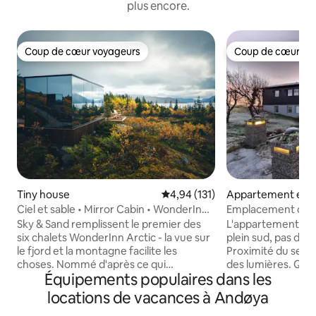
plus encore.
Coup de cœur voyageurs
Coup de cœur vo
Coup de cœur voyageurs
Coup de cœur vo
Tiny house
Évaluation moyenne sur la base 
4,94 (131)
Appartement en r
Ciel et sable • Mirror Cabin • WonderInn
Emplacement de la
Arctic
Sky & Sand remplissent le premier des
L'appartement fait
six chalets WonderInn Arctic - la vue sur
plein sud, pas de
le fjord et la montagne facilite les
Proximité du sent
choses. Nommé d'après ce qui
des lumières. Quartier très calme. Vous
Équipements populaires dans les
l'entoure : le ciel au-dessus, le rivage
pouvez clairement 
pâle du Kvæfjord en contrebas. Le verre
boréales de la mai
locations de vacances à Andøya
miroir reflète les deux au fur et à
Sur le côté nord, l