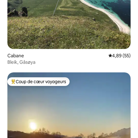
Cabane
Évaluation mo
4,89 (55)
Bleik, Gåsøya
Coup de cœur voyageurs
Coups de cœur voyageurs les plus appréciés