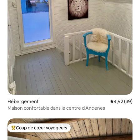
Hébergement
Évaluation mo
4,92 (39)
Maison confortable dans le centre d'Andenes
Coup de cœur voyageurs
Coups de cœur voyageurs les plus appréciés