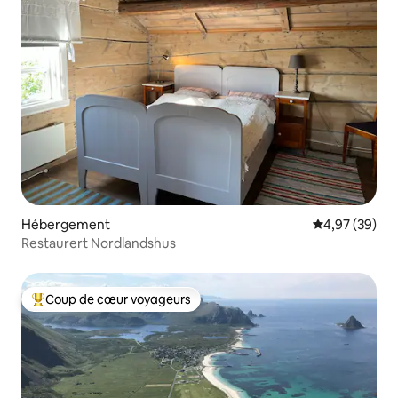
Hébergement
Évaluation mo
4,97 (39)
Restaurert Nordlandshus
Coup de cœur voyageurs
Coups de cœur voyageurs les plus appréciés