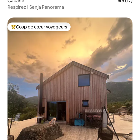
Cabane
Évaluation
5 (17)
Respirez | Senja Panorama
Coup de cœur voyageurs
Coups de cœur voyageurs les plus appréciés