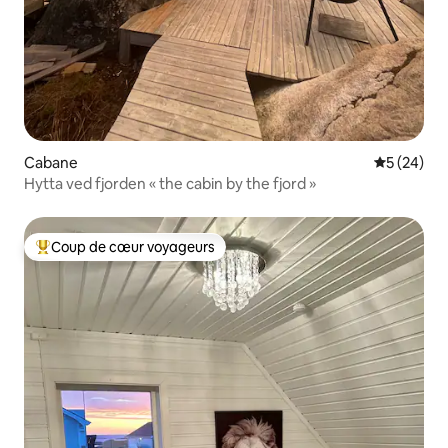
Cabane
Évaluation
5 (24)
Hytta ved fjorden « the cabin by the fjord »
Coup de cœur voyageurs
Coups de cœur voyageurs les plus appréciés