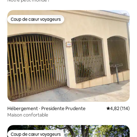
Coup de cœur voyageurs
Coup de cœur voyageurs
Hébergement ⋅ Presidente Prudente
Évaluation moy
4,82 (114)
Maison confortable
Coup de cœur voyageurs
Coup de cœur voyageurs