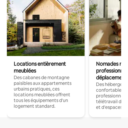
Locations entièrement
Nomades num
meublées
professionnel
déplacement
Des cabanes de montagne
paisibles aux appartements
Des hébergem
urbains pratiques, ces
confortables p
locations meublées offrent
professionnels
tous les équipements d'un
télétravail dis
logement standard.
et d'espaces de