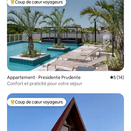
Coup de cœur voyageurs
Coups de cœur voyageurs les plus appréciés
Appartement ⋅ Presidente Prudente
Évaluation
5 (14)
Confort et praticité pour votre séjour
Coup de cœur voyageurs
Coups de cœur voyageurs les plus appréciés