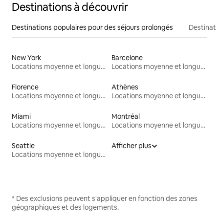
Destinations à découvrir
Destinations populaires pour des séjours prolongés
Destinati
New York
Barcelone
Locations moyenne et longue durée
Locations moyenne et longue durée
Florence
Athènes
Locations moyenne et longue durée
Locations moyenne et longue durée
Miami
Montréal
Locations moyenne et longue durée
Locations moyenne et longue durée
Seattle
Afficher plus
Locations moyenne et longue durée
* Des exclusions peuvent s'appliquer en fonction des zones
géographiques et des logements.