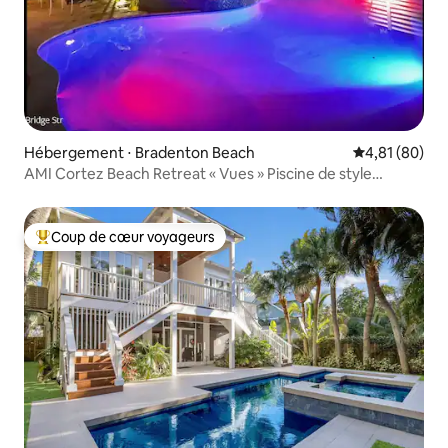
Hébergement ⋅ Bradenton Beach
Évaluation mo
4,81 (80)
AMI Cortez Beach Retreat « Vues » Piscine de style
complexe hôtelier
Coup de cœur voyageurs
Coups de cœur voyageurs les plus appréciés