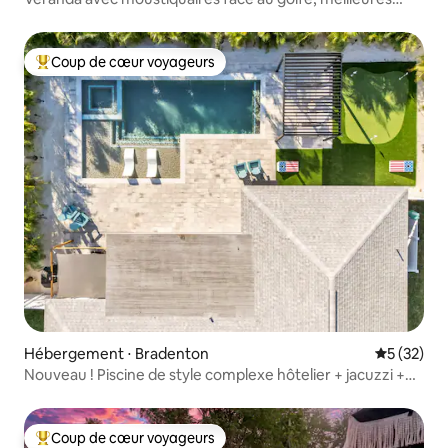
vues sur le coucher de soleil AMI
Coup de cœur voyageurs
Coups de cœur voyageurs les plus appréciés
Hébergement ⋅ Bradenton
Évaluation
5 (32)
Nouveau ! Piscine de style complexe hôtelier + jacuzzi +
plages + IMG !
Coup de cœur voyageurs
Coups de cœur voyageurs les plus appréciés