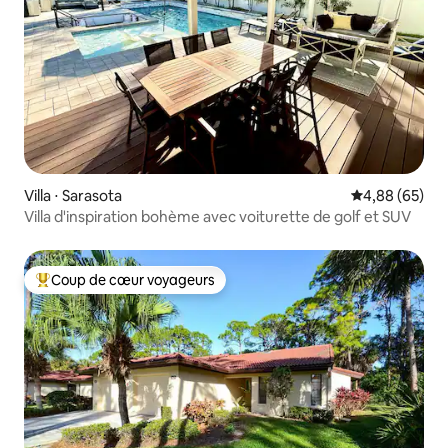
Villa ⋅ Sarasota
Évaluation mo
4,88 (65)
Villa d'inspiration bohème avec voiturette de golf et SUV
Coup de cœur voyageurs
Coups de cœur voyageurs les plus appréciés