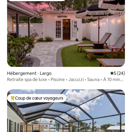
Hébergement ⋅ Largo
Évaluation
5 (24)
Retraite spa de luxe • Piscine • Jacuzzi • Sauna • À 10 min
de la plage
Coup de cœur voyageurs
Coups de cœur voyageurs les plus appréciés