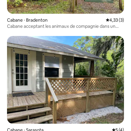
Cabane ⋅ Bradenton
Évaluation m
4,33 (3)
Cabane acceptant les animaux de compagnie dans un
complexe hôtelier
Cabane ⋅ Sarasota
Évaluatio
5 (4)