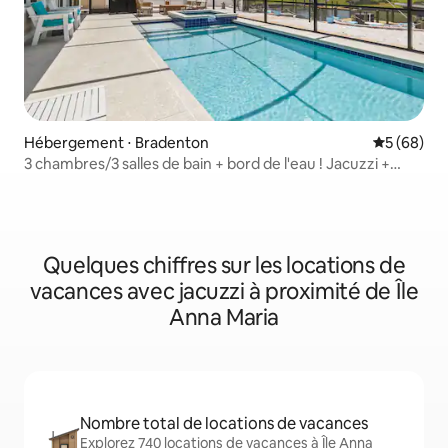
Hébergement ⋅ Bradenton
Évaluation
5 (68)
3 chambres/3 salles de bain + bord de l'eau ! Jacuzzi +
piscine + plages !
Quelques chiffres sur les locations de
vacances avec jacuzzi à proximité de Île
Anna Maria
Nombre total de locations de vacances
Explorez 740 locations de vacances à Île Anna