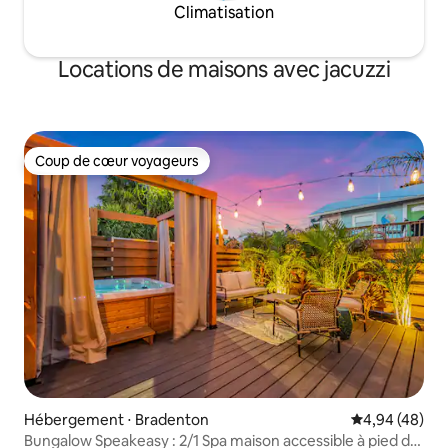
Climatisation
Locations de maisons avec jacuzzi
Coup de cœur voyageurs
Coup de cœur voyageurs
Hébergement ⋅ Bradenton
Évaluation mo
4,94 (48)
Bungalow Speakeasy : 2/1 Spa maison accessible à pied du