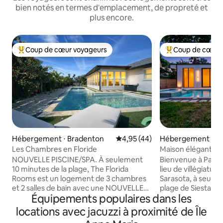
bien notés en termes d'emplacement, de propreté et
plus encore.
Coup de cœur voyageurs
Coup de cœur 
Coups de cœur voyageurs les plus appréciés
Coups de cœur vo
Hébergement ⋅ Bradenton
Évaluation moyenne sur la base
4,95 (44)
Hébergement ⋅ Sa
Les Chambres en Floride
Maison élégante a
4 chambres près d
NOUVELLE PISCINE/SPA. À seulement
Bienvenue à Palm 
Noir »
10 minutes de la plage, The Florida
lieu de villégiatu
Rooms est un logement de 3 chambres
Sarasota, à seulem
et 2 salles de bain avec une NOUVELLE
plage de Siesta Ke
Équipements populaires dans les
PISCINE ET UN NOUVEAU SPA, un
centre-ville. Cet
espace repas et un espace de vie
piscine dispose de
locations avec jacuzzi à proximité de Île
extérieurs, des lits haut de gamme, des
fenêtres et de por