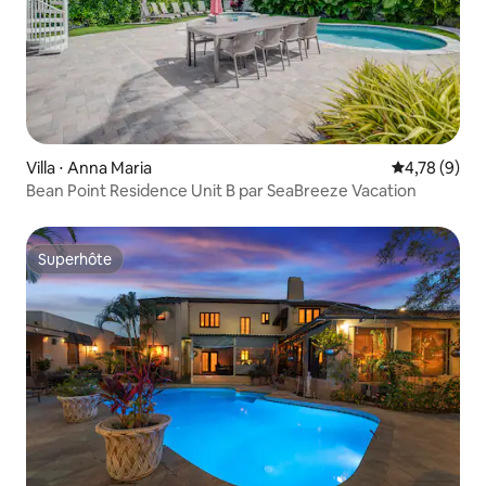
Villa ⋅ Anna Maria
Évaluation m
4,78 (9)
Bean Point Residence Unit B par SeaBreeze Vacation
Superhôte
Superhôte