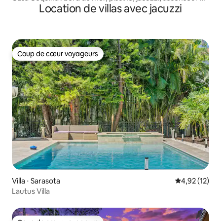
Location de villas avec jacuzzi
bateau
Coup de cœur voyageurs
Coup de cœur voyageurs
Villa ⋅ Sarasota
Évaluation mo
4,92 (12)
Lautus Villa