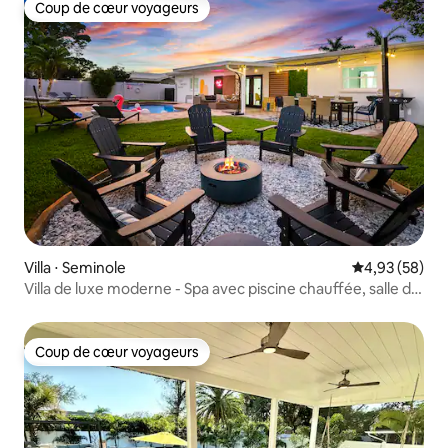
Coup de cœur voyageurs
Coup de cœur voyageurs
Villa ⋅ Seminole
Évaluation mo
4,93 (58)
Villa de luxe moderne - Spa avec piscine chauffée, salle de
jeux
Coup de cœur voyageurs
Coup de cœur voyageurs