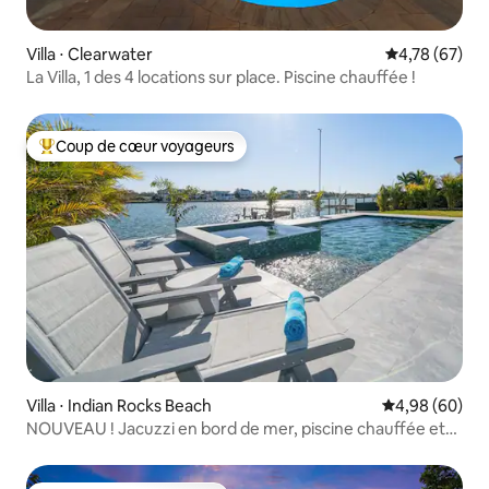
Villa ⋅ Clearwater
Évaluation mo
4,78 (67)
La Villa, 1 des 4 locations sur place. Piscine chauffée !
Coup de cœur voyageurs
Coups de cœur voyageurs les plus appréciés
Villa ⋅ Indian Rocks Beach
Évaluation mo
4,98 (60)
NOUVEAU ! Jacuzzi en bord de mer, piscine chauffée et
voiturette de golf