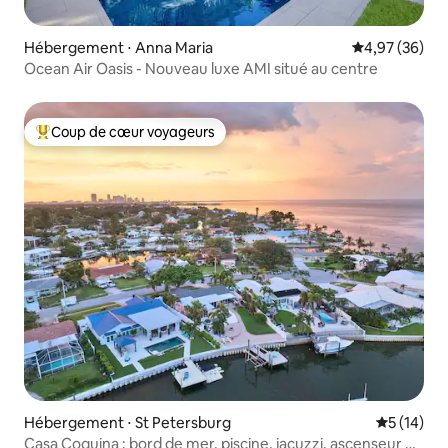
Hébergement ⋅ Anna Maria
Évaluation mo
4,97 (36)
Ocean Air Oasis - Nouveau luxe AMI situé au centre
Coup de cœur voyageurs
Coups de cœur voyageurs les plus appréciés
Hébergement ⋅ St Petersburg
Évaluation
5 (14)
Casa Coquina : bord de mer, piscine, jacuzzi, ascenseur de