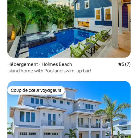
Hébergement ⋅ Holmes Beach
Évaluatio
5 (7)
Island home with Pool and swim-up bar!
Coup de cœur voyageurs
Coup de cœur voyageurs