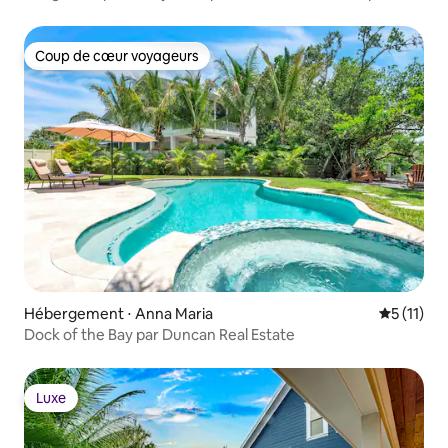
centre-ville
Coup de cœur voyageurs
Coup de cœur voyageurs
Hébergement ⋅ Anna Maria
Évaluatio
5 (11)
Dock of the Bay par Duncan Real Estate
Luxe
Luxe