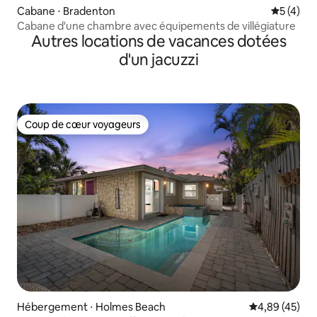
Cabane ⋅ Bradenton
Évaluatio
5 (4)
Cabane d'une chambre avec équipements de villégiature
Autres locations de vacances dotées
d'un jacuzzi
Coup de cœur voyageurs
Coup de cœur voyageurs
Hébergement ⋅ Holmes Beach
Évaluation mo
4,89 (45)