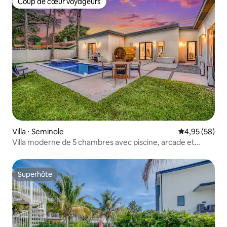
Coup de cœur voyageurs
Coup de cœur voyageurs
Villa ⋅ Seminole
Évaluation mo
4,95 (58)
Villa moderne de 5 chambres avec piscine, arcade et
sauna
Superhôte
Superhôte