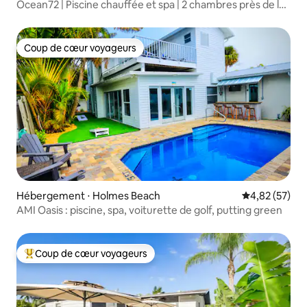
Ocean72 | Piscine chauffée et spa | 2 chambres près de la
plage
Coup de cœur voyageurs
Coup de cœur voyageurs
Hébergement ⋅ Holmes Beach
Évaluation mo
4,82 (57)
AMI Oasis : piscine, spa, voiturette de golf, putting green
Coup de cœur voyageurs
Coups de cœur voyageurs les plus appréciés