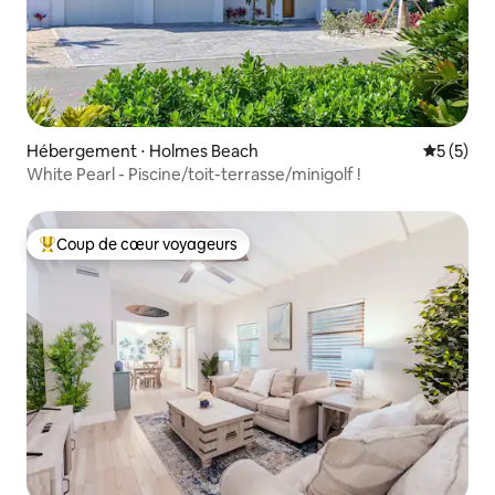
Hébergement ⋅ Holmes Beach
Évaluatio
5 (5)
White Pearl - Piscine/toit-terrasse/minigolf !
Coup de cœur voyageurs
Coups de cœur voyageurs les plus appréciés