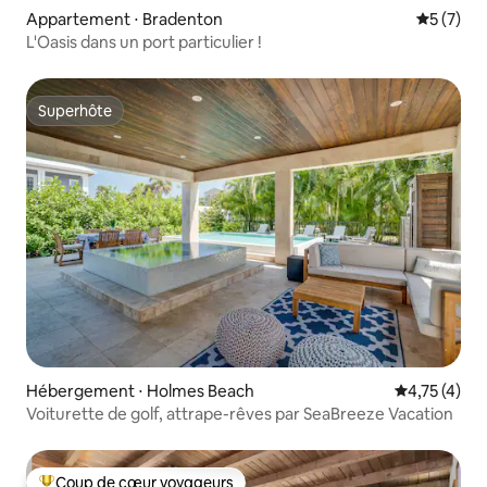
Appartement ⋅ Bradenton
Évaluatio
5 (7)
L'Oasis dans un port particulier !
Superhôte
Superhôte
Hébergement ⋅ Holmes Beach
Évaluation m
4,75 (4)
Voiturette de golf, attrape-rêves par SeaBreeze Vacation
Coup de cœur voyageurs