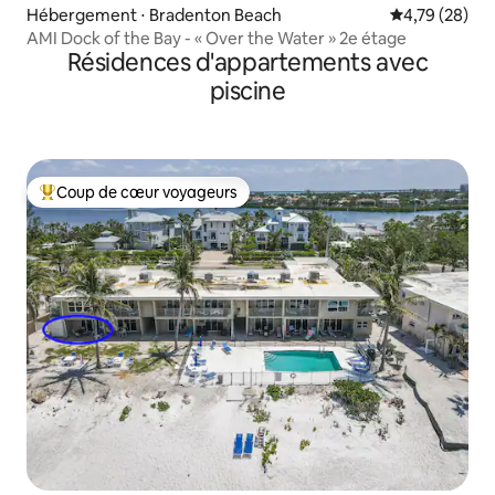
Hébergement ⋅ Bradenton Beach
Évaluation mo
4,79 (28)
AMI Dock of the Bay - « Over the Water » 2e étage
Résidences d'appartements avec
piscine
Coup de cœur voyageurs
Coups de cœur voyageurs les plus appréciés