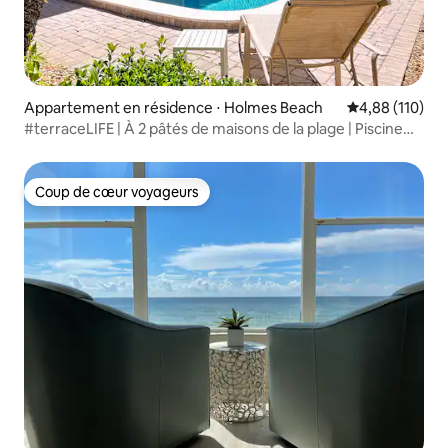
Appartement en résidence ⋅ Holmes Beach
Évaluation moy
4,88 (110)
#terraceLIFE | À 2 pâtés de maisons de la plage | Piscine
chauffée
Coup de cœur voyageurs
Coup de cœur voyageurs