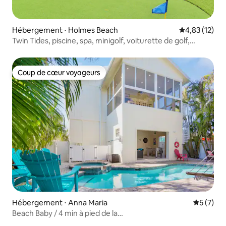
Hébergement ⋅ Holmes Beach
Évaluation mo
4,83 (12)
Twin Tides, piscine, spa, minigolf, voiturette de golf,
14 places
Coup de cœur voyageurs
Coup de cœur voyageurs
Hébergement ⋅ Anna Maria
Évaluatio
5 (7)
Beach Baby / 4 min à pied de la
plage / Piscine / Jacuzzi / Jeux