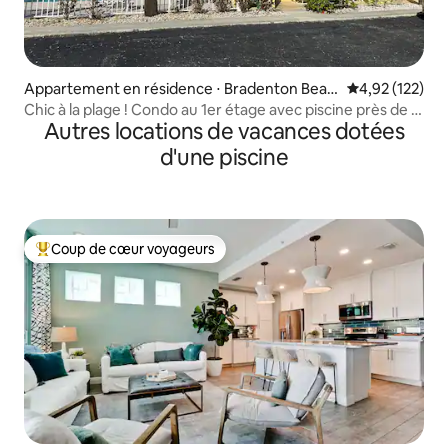
Appartement en résidence ⋅ Bradenton Beac
Évaluation moy
4,92 (122)
h
Chic à la plage ! Condo au 1er étage avec piscine près de la
Autres locations de vacances dotées
plage
d'une piscine
Coup de cœur voyageurs
Coups de cœur voyageurs les plus appréciés