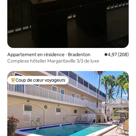
Appartement en résidence ⋅ Bradenton
Évaluation moy
4,97 (208)
Complexe hôtelier Margaritaville 3/3 de luxe
Coup de cœur voyageurs
Coups de cœur voyageurs les plus appréciés