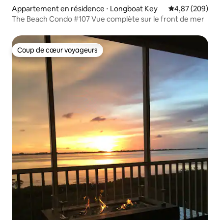
Appartement en résidence ⋅ Longboat Key
Évaluation moy
4,87 (209)
The Beach Condo #107 Vue complète sur le front de mer
Coup de cœur voyageurs
Coup de cœur voyageurs