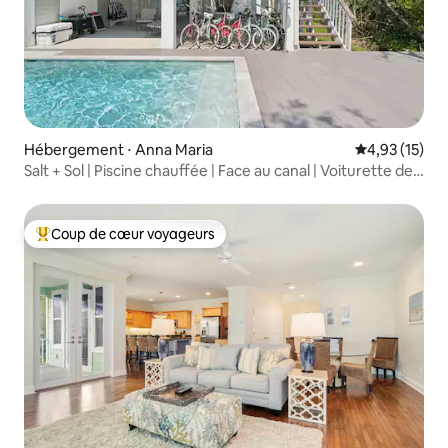
Hébergement ⋅ Anna Maria
Évaluation mo
4,93 (15)
Salt + Sol | Piscine chauffée | Face au canal | Voiturette de
golf
Coup de cœur voyageurs
Coups de cœur voyageurs les plus appréciés