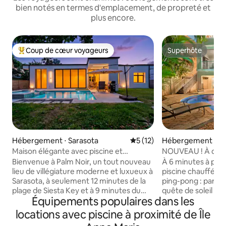
bien notés en termes d'emplacement, de propreté et
plus encore.
Coup de cœur voyageurs
Superhôte
Coups de cœur voyageurs les plus appréciés
Superhôte
Hébergement ⋅ Sarasota
Évaluation moyenne sur la b
5 (12)
Hébergement ⋅ H
Maison élégante avec piscine et
NOUVEAU ! À quelq
4 chambres près de Siesta Key « Palm
jacuzzi, piscine, 
Bienvenue à Palm Noir, un tout nouveau
À 6 minutes à pied
Noir »
lieu de villégiature moderne et luxueux à
piscine chauffée, s
Sarasota, à seulement 12 minutes de la
ping-pong : parfait
plage de Siesta Key et à 9 minutes du
quête de soleil ! 3 chambres - 2 lits king
Équipements populaires dans les
centre-ville. Cette superbe maison avec
size, 2 lits doubles
piscine dispose de hauts plafonds, de
(6 couchages) Cui
locations avec piscine à proximité de Île
fenêtres et de portes résistantes, de
chefs + barbecue extér