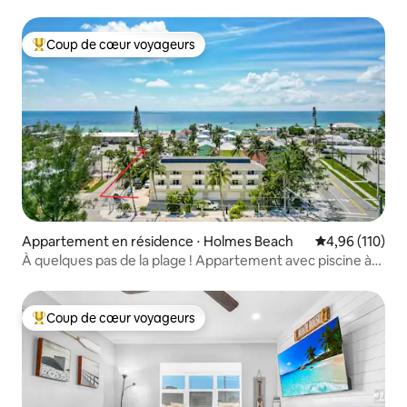
Coup de cœur voyageurs
Coups de cœur voyageurs les plus appréciés
Appartement en résidence ⋅ Holmes Beach
Évaluation moy
4,96 (110)
À quelques pas de la plage ! Appartement avec piscine à
The Terrace
Coup de cœur voyageurs
Coups de cœur voyageurs les plus appréciés