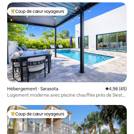
Coup de cœur voyageurs
Coups de cœur voyageurs les plus appréciés
Hébergement ⋅ Sarasota
Évaluation mo
4,96 (45)
Logement moderne avec piscine chauffée près de Siesta
et du centre-ville
Coup de cœur voyageurs
Coups de cœur voyageurs les plus appréciés