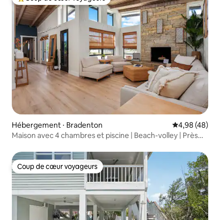
Coups de cœur voyageurs les plus appréciés
Hébergement ⋅ Bradenton
Évaluation mo
4,98 (48)
Maison avec 4 chambres et piscine | Beach-volley | Près
d'AMI et d'IMG
Coup de cœur voyageurs
Coup de cœur voyageurs