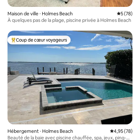
Maison de ville ⋅ Holmes Beach
Évaluation
5 (78)
À quelques pas de la plage, piscine privée à Holmes Beach
Coup de cœur voyageurs
Coups de cœur voyageurs les plus appréciés
Hébergement ⋅ Holmes Beach
Évaluation mo
4,95 (78)
Beauté de la baie avec piscine chauffée, spa, jeux, ping-