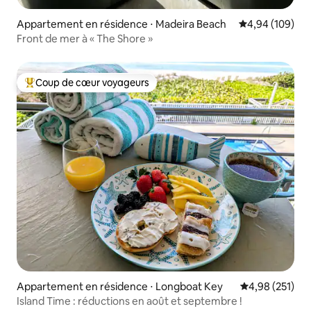
Appartement en résidence ⋅ Madeira Beach
Évaluation moy
4,94 (109)
Front de mer à « The Shore »
Coup de cœur voyageurs
Coups de cœur voyageurs les plus appréciés
Appartement en résidence ⋅ Longboat Key
Évaluation moy
4,98 (251)
Island Time : réductions en août et septembre !