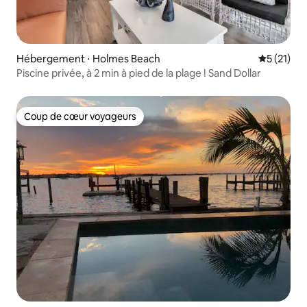
Hébergement ⋅ Holmes Beach
Évaluation
5 (21)
Piscine privée, à 2 min à pied de la plage ! Sand Dollar
Coup de cœur voyageurs
Coup de cœur voyageurs