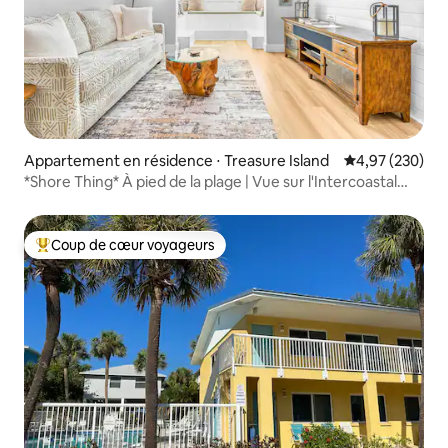
Appartement en résidence ⋅ Treasure Island
Évaluation moy
4,97 (230)
*Shore Thing* À pied de la plage | Vue sur l'Intercoastal
Waterway
Coup de cœur voyageurs
Coups de cœur voyageurs les plus appréciés