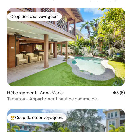
pong
Coup de cœur voyageurs
Coup de cœur voyageurs
Hébergement ⋅ Anna Maria
Évaluatio
5 (5)
Tamatoa – Appartement haut de gamme de
trois chambres !
Coup de cœur voyageurs
Coups de cœur voyageurs les plus appréciés