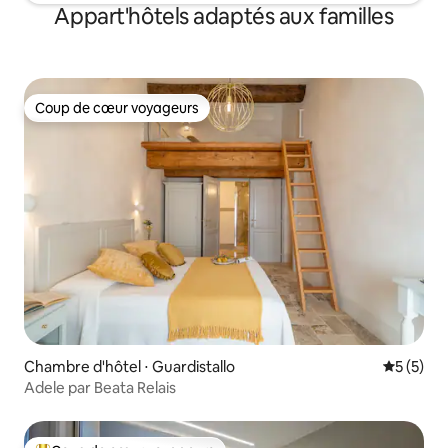
Appart'hôtels adaptés aux familles
Coup de cœur voyageurs
Coup de cœur voyageurs
Chambre d'hôtel ⋅ Guardistallo
Évaluatio
5 (5)
Adele par Beata Relais