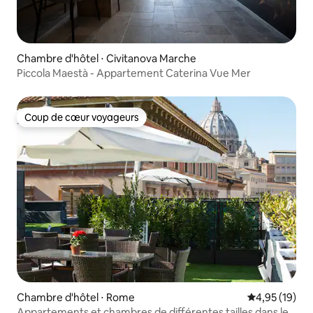
Chambre d'hôtel ⋅ Civitanova Marche
Piccola Maestà - Appartement Caterina Vue Mer
Coup de cœur voyageurs
Coup de cœur voyageurs
Chambre d'hôtel ⋅ Rome
Évaluation mo
4,95 (19)
Appartements et chambres de différentes tailles dans le