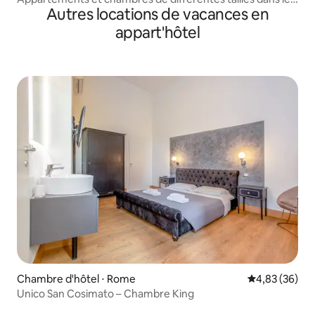
Autres locations de vacances en
quartier du Vatican
appart'hôtel
Chambre d'hôtel ⋅ Rome
Évaluation mo
4,83 (36)
Unico San Cosimato – Chambre King