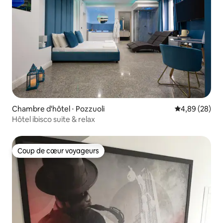
Chambre d'hôtel ⋅ Pozzuoli
Évaluation mo
4,89 (28)
Hôtel ibisco suite & relax
Coup de cœur voyageurs
Coup de cœur voyageurs