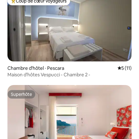
Coup de cœur voyageurs
Coups de cœur voyageurs les plus appréciés
Chambre d'hôtel ⋅ Pescara
Évaluatio
5 (11)
Maison d'hôtes Vespucci - Chambre 2 -
Superhôte
Superhôte