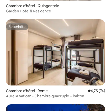
Chambre d'hôtel ⋅ Quingentole
Garden Hotel & Residence
Superhôte
Superhôte
Chambre d'hôtel ⋅ Rome
Évaluation mo
4,76 (74)
Aurelia Vatican - Chambre quadruple + balcon