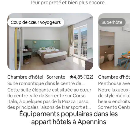
leur propreté et bien plus encore.
Coup de cœur voyageurs
Superhôte
Coup de cœur voyageurs
Superhôte
Chambre d'hôtel ⋅ Sorrente
Évaluation moyenne sur la base 
4,85 (122)
Chambre d'hôtel ⋅
Suite romantique dans le centre de
Penthouse avec vue
Sorrente avec balcon et vue
Sorrente avec terr
Cette suite élégante est située au cœur
Notre luxueux et
du centre-ville de Sorrente sur Corso
de style méditerra
Italia, à quelques pas de la Piazza Tasso,
beaux endroits po
des principales liaisons de transport et
Sorrento Centre. S
Équipements populaires dans les
de toutes les principales attractions.
merveilleuse et s
Cette suite moderne et lumineuse de
pas de la Piazza Ta
appart'hôtels à Apennins
Sorrente comprend une chambre de
ferroviaire et rou
style méditerranéen, une salle de bains
équipé avec chambr
de luxe entièrement nettoyée et
cuisine et deux te