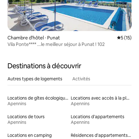
Chambre d'hôtel ⋅ Punat
Évaluation
5 (15)
Vila Ponte**** ...le meilleur séjour à Punat ! 102
Destinations à découvrir
Autres types de logements
Activités
Locations de gîtes écologiques
Locations avec accès à la plage
Apennins
Apennins
Locations de tours
Locations d'appartements
Apennins
Apennins
Locations en camping
Résidences d'appartements en location