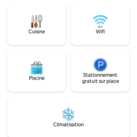
désinfectée à un niveau élevé par notre
solarium avec chai
équipe spécialisée, et un balcon donnant
douche, le tout ne
sur Corso Italia et Piazza Tasso. Un
un niveau très éle
excellent choix pour les couples ou les
spécialisée, ainsi 
petites familles avec un enfant qui
vue sur la ville é
Cuisine
Wifi
cherchent à passer quelques jours à
confortables où v
Sorrente.
de la vue.
Stationnement
Piscine
gratuit sur place
Climatisation