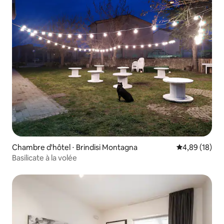
Chambre d'hôtel ⋅ Brindisi Montagna
Évaluation mo
4,89 (18)
Basilicate à la volée