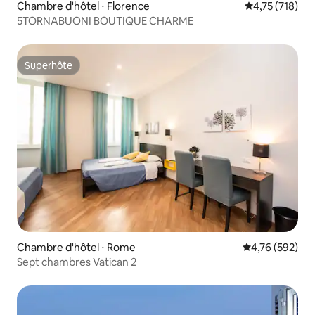
Chambre d'hôtel ⋅ Florence
Évaluation moy
4,75 (718)
5TORNABUONI BOUTIQUE CHARME
Superhôte
Superhôte
Chambre d'hôtel ⋅ Rome
Évaluation moy
4,76 (592)
Sept chambres Vatican 2