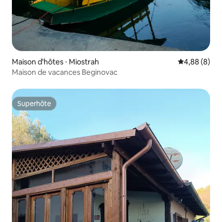
Maison d'hôtes ⋅ Miostrah
Évaluation m
4,88 (8)
Maison de vacances Beginovac
Superhôte
Superhôte