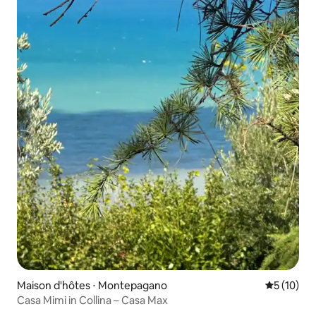
Maison d'hôtes ⋅ Montepagano
Évaluation
5 (10)
Casa Mimi in Collina – Casa Max