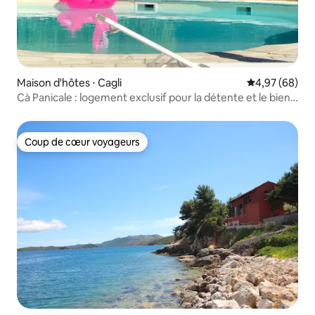
Maison d'hôtes ⋅ Cagli
Évaluation mo
4,97 (68)
Cà Panicale : logement exclusif pour la détente et le bien-
être
Coup de cœur voyageurs
Coup de cœur voyageurs