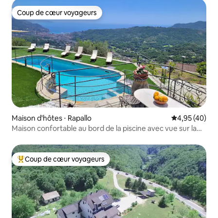
Coup de cœur voyageurs
Coup de cœur voyageurs
Maison d'hôtes ⋅ Rapallo
Évaluation mo
4,95 (40)
Maison confortable au bord de la piscine avec vue sur la
mer
Coup de cœur voyageurs
Coups de cœur voyageurs les plus appréciés