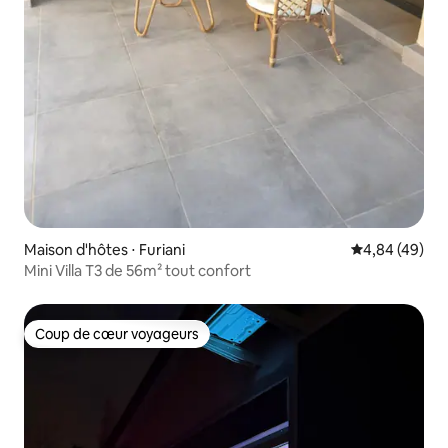
Maison d'hôtes ⋅ Furiani
Évaluation mo
4,84 (49)
Mini Villa T3 de 56m² tout confort
Coup de cœur voyageurs
Coup de cœur voyageurs