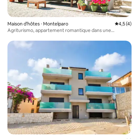
Maison d'hôtes ⋅ Montelparo
Évaluation 
4,5 (4)
Agriturismo, appartement romantique dans une
ancienne ferme