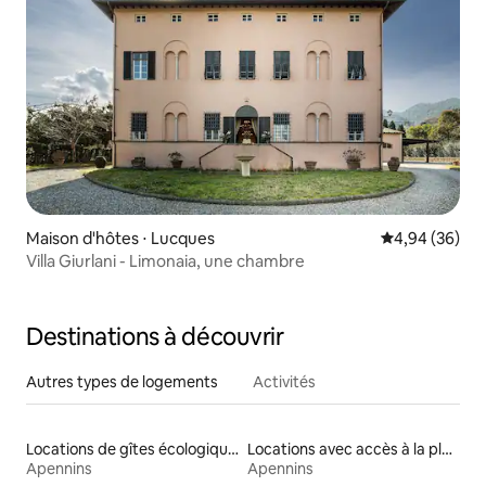
Maison d'hôtes ⋅ Lucques
Évaluation mo
4,94 (36)
Villa Giurlani - Limonaia, une chambre
Destinations à découvrir
Autres types de logements
Activités
Locations de gîtes écologiques
Locations avec accès à la plage
Apennins
Apennins