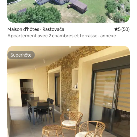
Maison d'hôtes ⋅ Rastovača
Évaluation
5 (50)
Appartement avec 2 chambres et terrasse- annexe
Superhôte
Superhôte