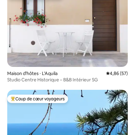
Maison d'hôtes ⋅ L'Aquila
Évaluation mo
4,86 (57)
Studio Centre Historique – B&B Intérieur SG
Coup de cœur voyageurs
Coups de cœur voyageurs les plus appréciés