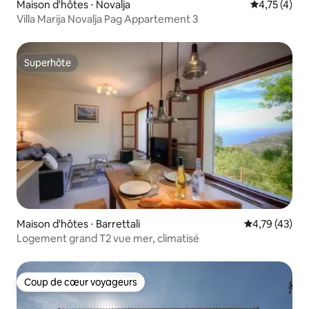
Maison d'hôtes ⋅ Novalja
Évaluation m
4,75 (4)
Villa Marija Novalja Pag Appartement 3
Superhôte
Superhôte
Maison d'hôtes ⋅ Barrettali
Évaluation mo
4,79 (43)
Logement grand T2 vue mer, climatisé
Coup de cœur voyageurs
Coup de cœur voyageurs