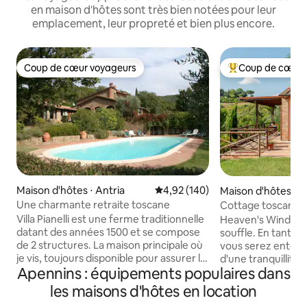
en maison d'hôtes sont très bien notées pour leur
emplacement, leur propreté et bien plus encore.
Coup de cœur voyageurs
Coup de cœur 
Coup de cœur voyageurs
Coups de cœur vo
Maison d'hôtes ⋅ Antria
Évaluation moyenne sur la base 
4,92 (140)
Maison d'hôtes ⋅ 
Une charmante retraite toscane
Cottage toscan a
paradisiaque
Villa Pianelli est une ferme traditionnelle
Heaven's Window e
datant des années 1500 et se compose
souffle. En tant qu
de 2 structures. La maison principale où
vous serez entouré
je vis, toujours disponible pour assurer le
d'une tranquillité 
Apennins : équipements populaires dans
bon déroulement de votre séjour et
d'oiseaux et de ce
l'appartement Garden. Les deux sont
bas de la vallée et 
les maisons d'hôtes en location
complètement indépendants avec des
promenades, vous