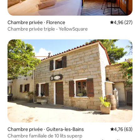
Chambre privée ⋅ Florence
Évaluation mo
4,96 (27)
Chambre privée triple - YellowSquare
Chambre privée ⋅ Guitera-les-Bains
Évaluation mo
4,76 (63)
Chambre familiale de 10 lits superp