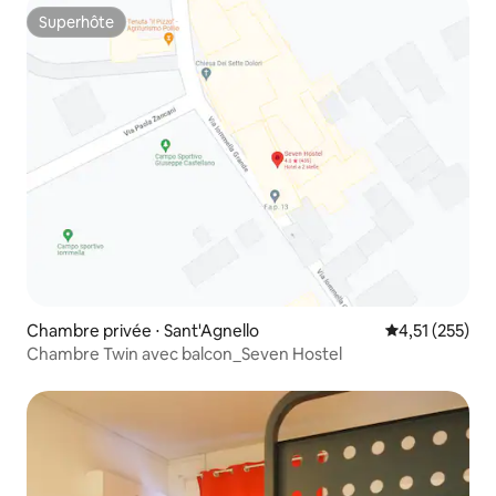
Superhôte
Superhôte
Chambre privée ⋅ Sant'Agnello
Évaluation moy
4,51 (255)
Chambre Twin avec balcon_Seven Hostel