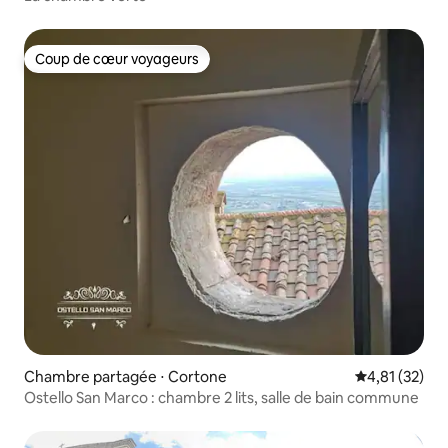
Coup de cœur voyageurs
Coup de cœur voyageurs
Chambre partagée ⋅ Cortone
Évaluation mo
4,81 (32)
Ostello San Marco : chambre 2 lits, salle de bain commune