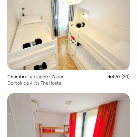
Chambre partagée ⋅ Zadar
Évaluation mo
4,57 (30)
Dortoir de 4 lits TheHostel