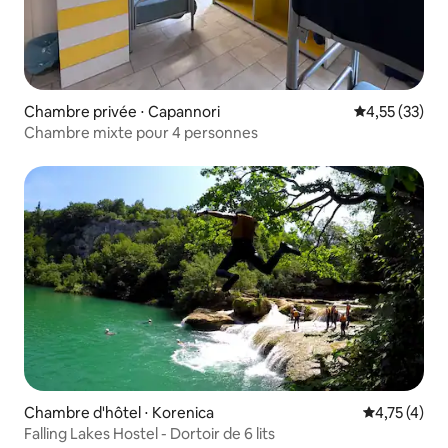
Chambre privée ⋅ Capannori
Évaluation mo
4,55 (33)
Chambre mixte pour 4 personnes
Chambre d'hôtel ⋅ Korenica
Évaluation m
4,75 (4)
Falling Lakes Hostel - Dortoir de 6 lits