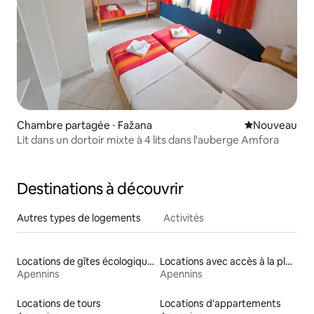
Chambre partagée ⋅ Fažana
Nouvel hébe
Nouveau
Lit dans un dortoir mixte à 4 lits dans l'auberge Amfora
Destinations à découvrir
Autres types de logements
Activités
Locations de gîtes écologiques
Locations avec accès à la plage
Apennins
Apennins
Locations de tours
Locations d'appartements