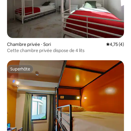
Chambre privée ⋅ Sori
Évaluation m
4,75 (4)
Cette chambre privée dispose de 4 lits
Superhôte
Superhôte