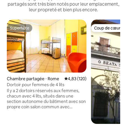
partagés sont très bien notés pour leur emplacement,
leur propreté et bien plus encore.
Superhôte
Coup de cœur vo
Superhôte
Coup de cœur vo
Chambre partagée ⋅ Rome
Évaluation moyenne sur la base 
4,83 (120)
Dortoir pour femmes de 4 lits
Il y a 2 dortoirs réservés aux femmes,
chacun avec 4 lits, situés dans une
section autonome du bâtiment avec son
propre coin salon commun avec
bouilloire, micro-ondes et grille-pain. Il y
a deux salles de bains modernes/
élégantes pour 8 personnes au total