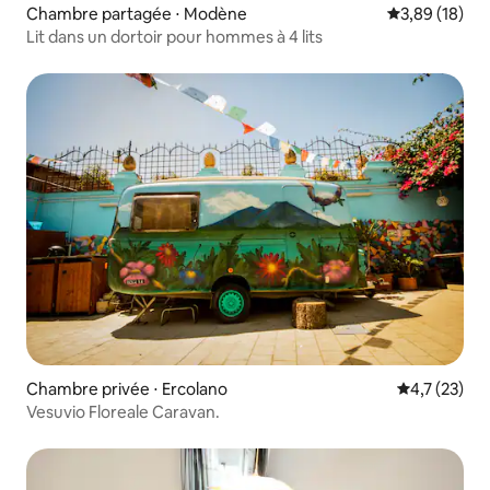
Chambre partagée ⋅ Modène
Évaluation mo
3,89 (18)
Lit dans un dortoir pour hommes à 4 lits
Chambre privée ⋅ Ercolano
Évaluation m
4,7 (23)
Vesuvio Floreale Caravan.