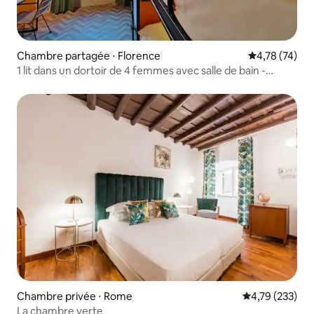
Chambre partagée ⋅ Florence
Évaluation mo
4,78 (74)
1 lit dans un dortoir de 4 femmes avec salle de bain -
YellowSquare
Chambre privée ⋅ Rome
Évaluation moy
4,79 (233)
La chambre verte