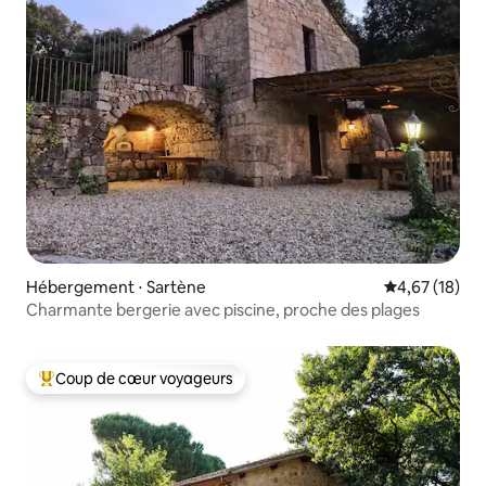
Hébergement ⋅ Sartène
Évaluation mo
4,67 (18)
Charmante bergerie avec piscine, proche des plages
Coup de cœur voyageurs
Coups de cœur voyageurs les plus appréciés