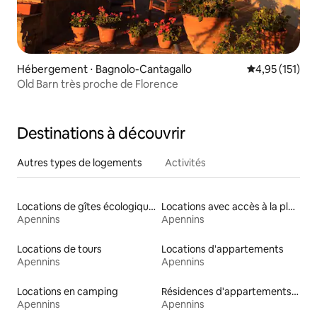
Hébergement ⋅ Bagnolo-Cantagallo
Évaluation moy
4,95 (151)
Old Barn très proche de Florence
Destinations à découvrir
Autres types de logements
Activités
Locations de gîtes écologiques
Locations avec accès à la plage
Apennins
Apennins
Locations de tours
Locations d'appartements
Apennins
Apennins
Locations en camping
Résidences d'appartements en location
Apennins
Apennins