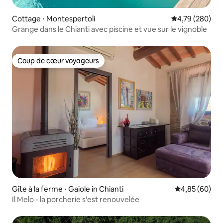
Cottage ⋅ Montespertoli
Évaluation moy
4,79 (280)
Grange dans le Chianti avec piscine et vue sur le vignoble
Coup de cœur voyageurs
Coup de cœur voyageurs
Gîte à la ferme ⋅ Gaiole in Chianti
Évaluation mo
4,85 (60)
Il Melo - la porcherie s'est renouvelée