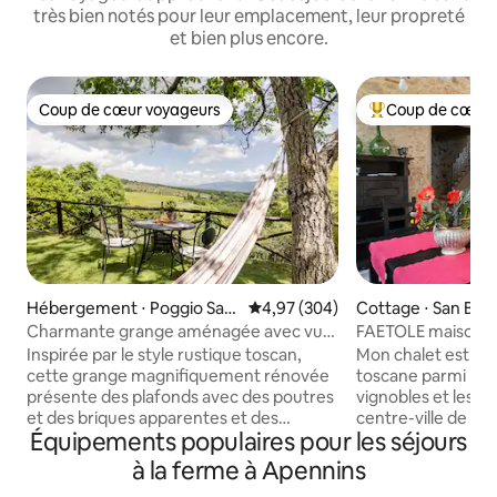
très bien notés pour leur emplacement, leur propreté
et bien plus encore.
Coup de cœur voyageurs
Coup de cœur 
Coup de cœur voyageurs
Coups de cœur vo
Hébergement ⋅ Poggio San
Évaluation moyenne sur la base 
4,97 (304)
Cottage ⋅ San Bar
Marco
Quarate
Charmante grange aménagée avec vue
FAETOLE maison 
sur les collines du Chianti
typique près de 
Inspirée par le style rustique toscan,
Mon chalet est ca
cette grange magnifiquement rénovée
toscane parmi les o
présente des plafonds avec des poutres
vignobles et les b
et des briques apparentes et des
centre-ville de Flo
Équipements populaires pour les séjours
touches réfléchies pour un décor
16 km ! Pendant vo
élégant et confortable. Du hamac
votre temps à vou
à la ferme à Apennins
relaxant et du barbecue en pierre dans
jardin, où vous tr