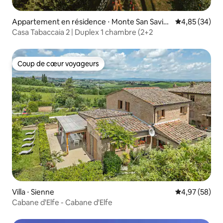
Appartement en résidence ⋅ Monte San Savin
Évaluation mo
4,85 (34)
o
Casa Tabaccaia 2 | Duplex 1 chambre (2+2
Coup de cœur voyageurs
Coup de cœur voyageurs
Villa ⋅ Sienne
Évaluation mo
4,97 (58)
Cabane d'Elfe - Cabane d'Elfe