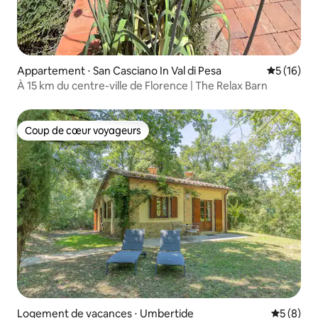
Appartement ⋅ San Casciano In Val di Pesa
Évaluation
5 (16)
À 15 km du centre-ville de Florence | The Relax Barn
Coup de cœur voyageurs
Coup de cœur voyageurs
Logement de vacances ⋅ Umbertide
Évaluatio
5 (8)