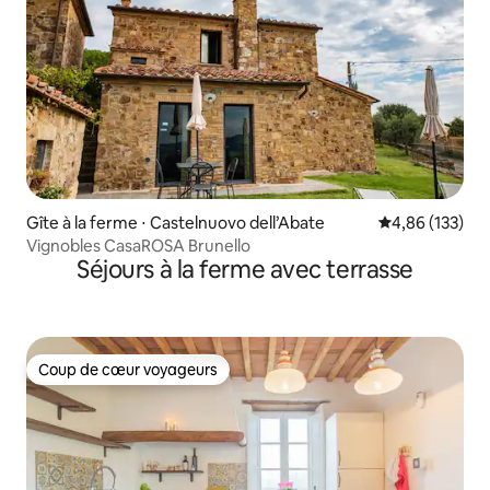
Gîte à la ferme ⋅ Castelnuovo dell’Abate
Évaluation moy
4,86 (133)
Vignobles CasaROSA Brunello
Séjours à la ferme avec terrasse
Coup de cœur voyageurs
Coup de cœur voyageurs