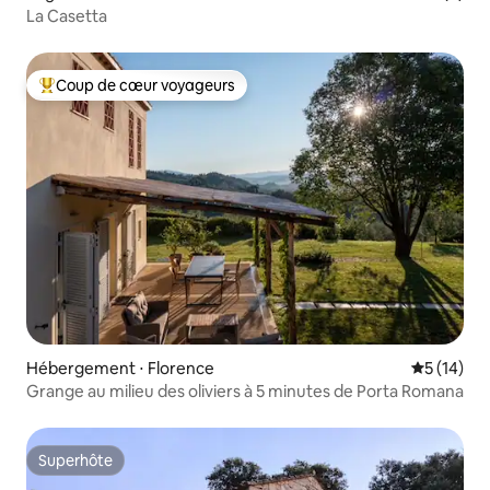
La Casetta
Coup de cœur voyageurs
Coups de cœur voyageurs les plus appréciés
Hébergement ⋅ Florence
Évaluation
5 (14)
Grange au milieu des oliviers à 5 minutes de Porta Romana
Superhôte
Superhôte