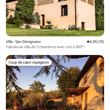
Villa ⋅ San Gimignano
Évaluation mo
4,95 (74)
Fabuleuse villa de 3 chambres avec vue à 360° !
Coup de cœur voyageurs
Coup de cœur voyageurs