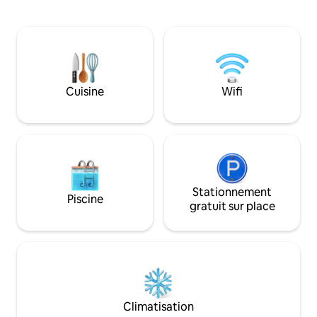
un jardin panoramique au foyer
une douche extér
confortable, chaque espace est ouvert
rafraîchir tout en
et accueillant. Immergée dans une paix
soleil. Découvrez l
et une tranquillité totales avec une vue
campagne environ
imprenable sur les collines du Chianti, à
randonnée et dét
mi-chemin entre Florence, Arezzo et
vue sur des vignob
Sienne, la grange est une base idéale
peut également fa
Cuisine
Wifi
pour visiter la Toscane. Le logement
des excursions d'
dispose de 2 étages. L'étage supérieur
nombreuses petite
dispose de 2 chambres doubles avec
disséminées sur les
une vue magnifique sur les oliviers et
Toscane à partir d'i
d'une salle de bains avec fenêtre et
grande douche en maçonnerie. Au rez-
de-chaussée, un salon confortable et
spacieux avec cheminée et une
Stationnement
Piscine
kitchenette avec cuisinière à gaz, un
gratuit sur place
grand réfrigérateur et un four. La
grange a des plafonds avec des poutres
apparentes et des briques. À l'extérieur,
il y a un jardin panoramique isolé où, à
l'ombre d'un noyer, vous pourrez vous
détendre sur un hamac ou griller votre
repas (y compris un authentique steak
Climatisation
local Fiorentina :-) sur le barbecue en