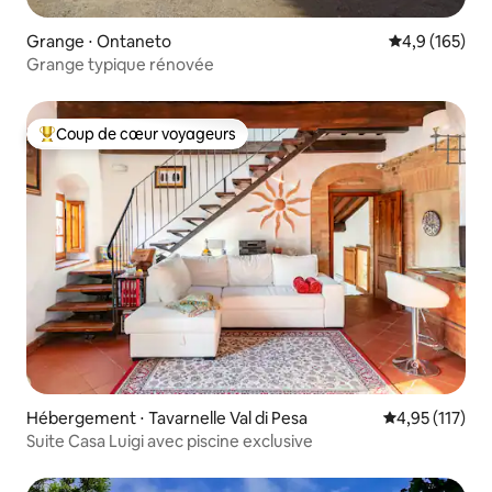
Grange ⋅ Ontaneto
Évaluation mo
4,9 (165)
Grange typique rénovée
Coup de cœur voyageurs
Coups de cœur voyageurs les plus appréciés
Hébergement ⋅ Tavarnelle Val di Pesa
Évaluation moy
4,95 (117)
Suite Casa Luigi avec piscine exclusive