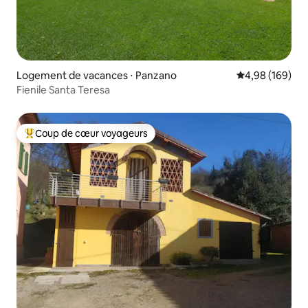
Logement de vacances ⋅ Panzano
Évaluation moy
4,98 (169)
Fienile Santa Teresa
Coup de cœur voyageurs
Coups de cœur voyageurs les plus appréciés