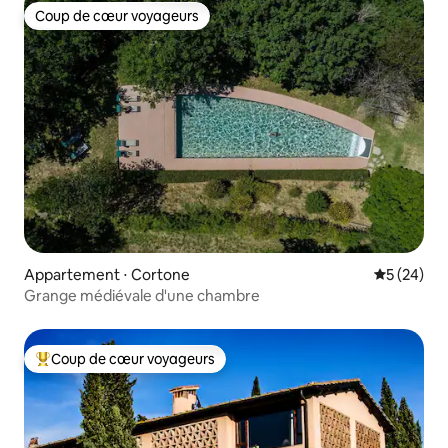
Coup de cœur voyageurs
Coup de cœur voyageurs
Appartement ⋅ Cortone
Évaluation
5 (24)
Grange médiévale d'une chambre
Coup de cœur voyageurs
Coups de cœur voyageurs les plus appréciés