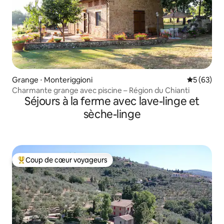
Grange ⋅ Monteriggioni
Évaluation
5 (63)
Charmante grange avec piscine – Région du Chianti
Séjours à la ferme avec lave-linge et
sèche-linge
Coup de cœur voyageurs
Coups de cœur voyageurs les plus appréciés