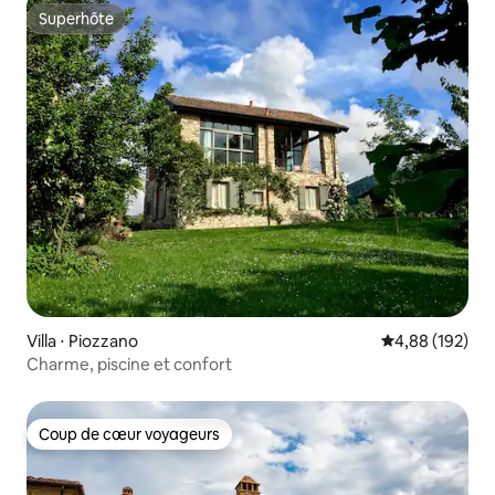
Superhôte
Superhôte
Villa ⋅ Piozzano
Évaluation moy
4,88 (192)
Charme, piscine et confort
Coup de cœur voyageurs
Coup de cœur voyageurs