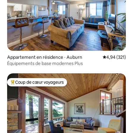
Appartement en résidence ⋅ Auburn
Évaluation moy
4,94 (321)
Équipements de base modernes Plus
Coup de cœur voyageurs
Coups de cœur voyageurs les plus appréciés