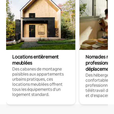
Locations entièrement
Nomades num
meublées
professionnel
déplacement
Des cabanes de montagne
paisibles aux appartements
Des hébergem
urbains pratiques, ces
confortables p
locations meublées offrent
professionnels
tous les équipements d'un
télétravail dis
logement standard.
et d'espaces de