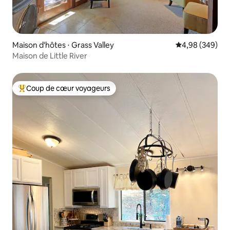
Maison d'hôtes ⋅ Grass Valley
Évaluation moy
4,98 (349)
Maison de Little River
Coup de cœur voyageurs
Coups de cœur voyageurs les plus appréciés