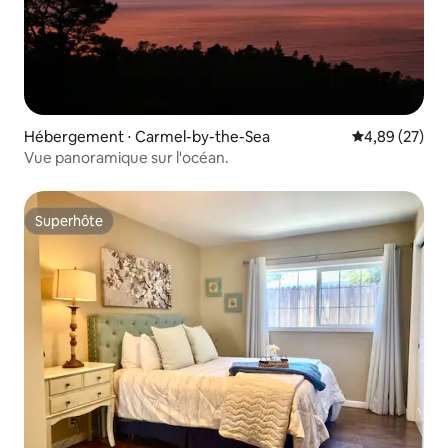
Hébergement ⋅ Carmel-by-the-Sea
Évaluation mo
4,89 (27)
Vue panoramique sur l'océan.
Superhôte
Superhôte