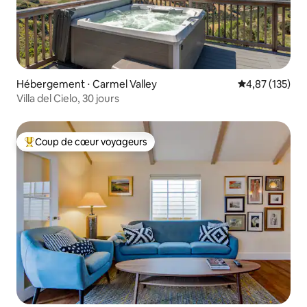
Hébergement ⋅ Carmel Valley
Évaluation moy
4,87 (135)
Villa del Cielo, 30 jours
Coup de cœur voyageurs
Coups de cœur voyageurs les plus appréciés