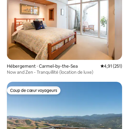
Hébergement ⋅ Carmel-by-the-Sea
Évaluation moy
4,91 (251)
Now and Zen - Tranquillité (location de luxe)
Coup de cœur voyageurs
Coup de cœur voyageurs