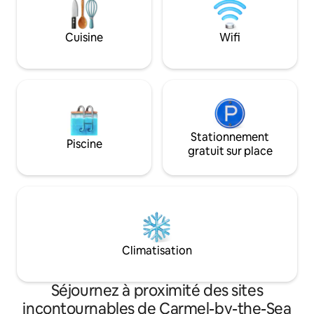
dispose de trois t
d'un feu au chevet le soir. Envoyez-moi
dont une avec un 
un message au sujet des activités et
reposer et profite
Cuisine
Wifi
autres équipements que je peux fournir
environnante.
pendant votre séjour !
Stationnement
Piscine
gratuit sur place
Climatisation
Séjournez à proximité des sites
incontournables de Carmel-by-the-Sea