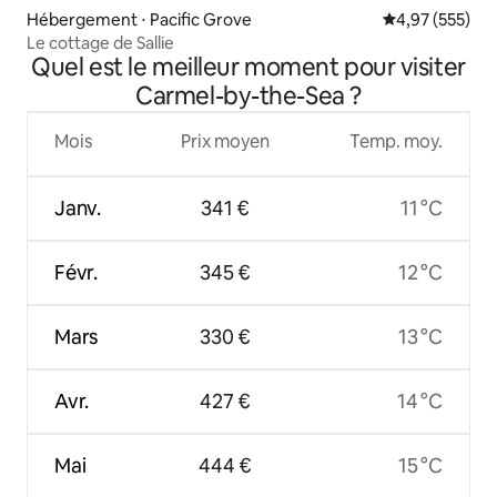
Hébergement ⋅ Pacific Grove
Évaluation moy
4,97 (555)
Le cottage de Sallie
Quel est le meilleur moment pour visiter
Carmel-by-the-Sea ?
Mois
Prix moyen
Temp. moy.
Janv.
341 €
11 °C
Févr.
345 €
12 °C
Mars
330 €
13 °C
Avr.
427 €
14 °C
Mai
444 €
15 °C