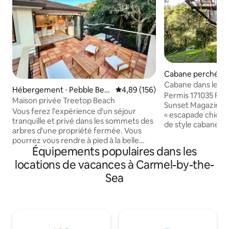
Cabane perchée ⋅
Cabane dans les a
Hébergement ⋅ Pebble Bea
Évaluation moyenne sur la base 
4,89 (156)
sur océan
Permis 171035 Pré
ch
Maison privée Treetop Beach
Sunset Magazine
Vous ferez l'expérience d'un séjour
« escapade chic », 
tranquille et privé dans les sommets des
de style cabane dan
arbres d'une propriété fermée. Vous
design du milieu du
pourrez vous rendre à pied à la belle
matériaux naturels
Équipements populaires dans les
plage de Moss/Asilomar, aux restaurants
pierre, pour crée
et au spa du Spanish Bay Resort et au
locations de vacances à Carmel-by-the-
apaisante de vérit
country club MPCC à quelques minutes
lumière inonde la p
Sea
seulement. Vous pouvez vous asseoir au
vitrées, sous de h
soleil sur le patio, faire un barbecue en
tandis que des por
plein air et cuisiner dans une cuisine
japonaise renforc
ouverte. Profitez également d'un
architectural. Sit
massage sur rendez-vous à l'extérieur
arbres avec vue su
ou à l'intérieur, d'une baignoire au spa et