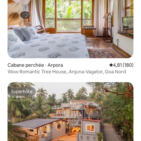
Cabane perchée ⋅ Arpora
Évaluation moy
4,81 (180)
Wow Romantic Tree House, Anjuna-Vagator, Goa Nord
Superhôte
Superhôte