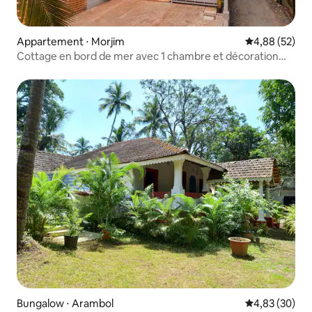
Appartement ⋅ Morjim
Évaluation mo
4,88 (52)
Cottage en bord de mer avec 1 chambre et décoration
bohème
Bungalow ⋅ Arambol
Évaluation mo
4,83 (30)