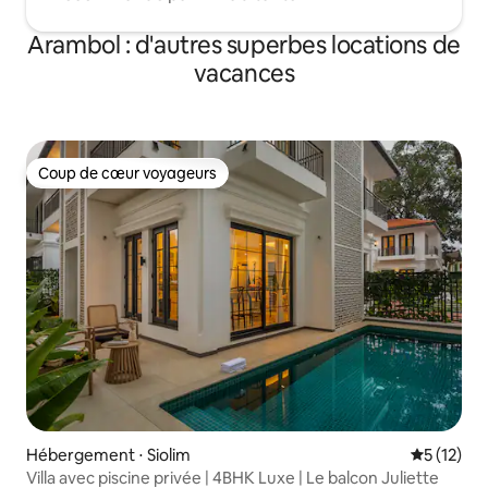
Arambol : d'autres superbes locations de
vacances
Coup de cœur voyageurs
Coup de cœur voyageurs
Hébergement ⋅ Siolim
Évaluation
5 (12)
Villa avec piscine privée | 4BHK Luxe | Le balcon Juliette