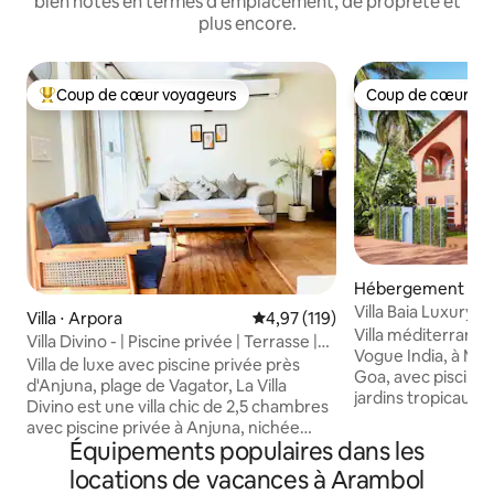
bien notés en termes d'emplacement, de propreté et
plus encore.
Coup de cœur voyageurs
Coup de cœur vo
Coups de cœur voyageurs les plus appréciés
Coup de cœur vo
Hébergement ⋅ 
Villa Baia Luxury 
Villa ⋅ Arpora
Évaluation moyenne sur la base 
4,97 (119)
jacuzzi, Mandrem
Villa méditerrané
Villa Divino - | Piscine privée | Terrasse |
Vogue India, à Ma
WiFi | Plage
Villa de luxe avec piscine privée près
Goa, avec piscine p
d'Anjuna, plage de Vagator, La Villa
jardins tropicaux l
Divino est une villa chic de 2,5 chambres
chambres avec sall
avec piscine privée à Anjuna, nichée
intérieurs design,
Équipements populaires dans les
dans une ceinture verte luxuriante et
cuisine équipée et
calme, mais à quelques minutes des
locations de vacances à Arambol
plein air. À quelq
cafés, des plages et de la vie nocturne