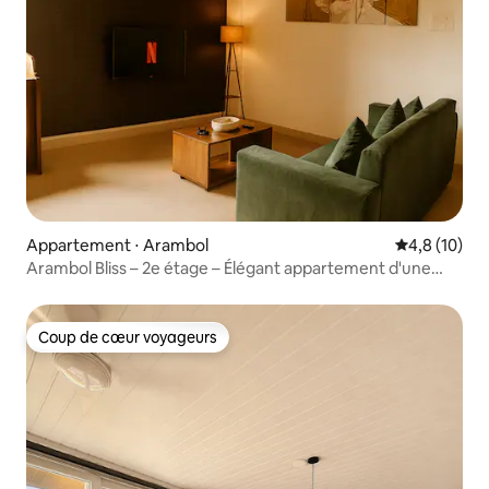
Appartement ⋅ Arambol
Évaluation m
4,8 (10)
Arambol Bliss – 2e étage – Élégant appartement d'une
chambre – Plage à 1 min à pied
Coup de cœur voyageurs
Coup de cœur voyageurs