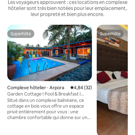
Les voyageurs approuvent : ces locations en complexe
hôtelier sont très bien notées pour leur emplacement,
leur propreté et bien plus encore.
Superhôte
Superhôte
Superhôte
Superhôte
Complexe hôtelier ⋅ Arpora
Évaluation moyenne sur la base
4,84 (32)
Garden Cottage I Pool & Breakfast I
Beach 2 min
Situé dans un complexe balnéaire, ce
cottage en bois vous offre un espace
privé entièrement pour vous : une
chambre confortable qui donne sur un
balcon privé donnant sur la verdure du
jardin, juste à côté de la piscine.
Réveillez-vous avec un petit-déjeuner