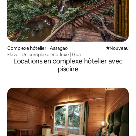
Complexe hôtelier ⋅ Assagao
Nouvel hébe
Nouveau
Eleve | Un complexe éco-luxe | Goa
Locations en complexe hôtelier avec
piscine