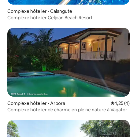
Complexe hôtelier ⋅ Calangute
Complexe hôtelier Celjoan Beach Resort
Complexe hôtelier ⋅ Arpora
Évaluation m
4,25 (4)
Complexe hôtelier de charme en pleine nature à Vagator