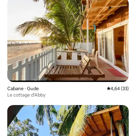
Cabane ⋅ Gude
Évaluation mo
4,64 (33)
Le cottage d'Abby