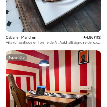
Cabane ⋅ Mandrem
Évaluation moy
4,86 (113)
Villa romantique en forme de A : Aabha|Baignoire de luxe
en plein air
Superhôte
Superhôte