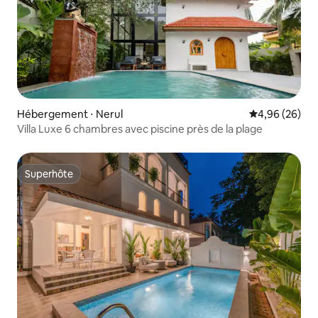
Hébergement ⋅ Nerul
Évaluation mo
4,96 (26)
Villa Luxe 6 chambres avec piscine près de la plage
Superhôte
Superhôte