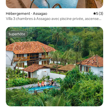
Hébergement ⋅ Assagao
Évaluatio
5 (3)
Villa 3 chambres à Assagao avec piscine privée, ascenseur
privé et chef
Superhôte
Superhôte