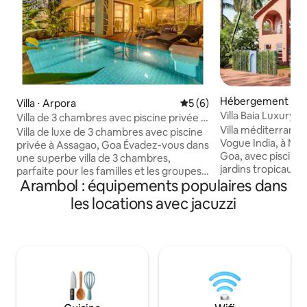
Hébergement ⋅ 
Villa ⋅ Arpora
Évaluation moyenne sur la 
5 (6)
Villa Baia Luxury 
Villa de 3 chambres avec piscine privée à
jacuzzi, Mandrem
Villa méditerrané
Assagao | Sukham Stays
Villa de luxe de 3 chambres avec piscine
Vogue India, à Ma
privée à Assagao, Goa Évadez-vous dans
Goa, avec piscine p
une superbe villa de 3 chambres,
jardins tropicaux l
parfaite pour les familles et les groupes
chambres avec sall
Arambol : équipements populaires dans
allant jusqu'à 7 personnes. Dotée d'une
intérieurs design,
piscine privée, de 3,5 élégantes salles de
les locations avec jacuzzi
cuisine équipée et
bains, d'intérieurs spacieux, d'une
plein air. À quelq
baignoire luxueuse, de balcons et d'un
Mandrem et d’Ash
environnement tropical serein. Située
yoga et de cabane
dans l'une des résidences privées les
fruits de mer frai
plus haut de gamme de Goa, avec une
connectés, Wi-Fi h
sécurité de premier ordre et un accès à
alimentation de se
une immense piscine partagée. Proche
pour les familles, 
des meilleurs cafés, plages et lieux de vie