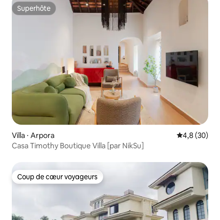
Superhôte
Superhôte
Villa ⋅ Arpora
Évaluation m
4,8 (30)
Casa Timothy Boutique Villa [par NikSu]
Coup de cœur voyageurs
Coup de cœur voyageurs