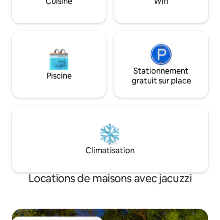
Cuisine
Wifi
groupes à la reche
nocturne de Goa. Le mariage parfait du
luxe en bord de m
luxe et du confort. Sukham Stays :)
Goa.
Stationnement
Piscine
gratuit sur place
Climatisation
Locations de maisons avec jacuzzi