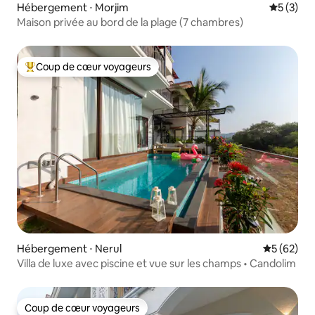
Hébergement ⋅ Morjim
Évaluatio
5 (3)
Maison privée au bord de la plage (7 chambres)
Coup de cœur voyageurs
Coups de cœur voyageurs les plus appréciés
Hébergement ⋅ Nerul
Évaluation
5 (62)
Villa de luxe avec piscine et vue sur les champs • Candolim
Coup de cœur voyageurs
Coup de cœur voyageurs