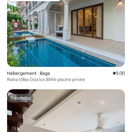
Hébergement ⋅ Baga
Évaluatio
5 (9)
Raina Villas Goa lux 8bhk piscine privée
Superhôte
Superhôte