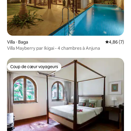
Villa ⋅ Baga
Évaluation m
4,86 (7)
Villa Mayberry par Ikigai - 4 chambres à Anjuna
Coup de cœur voyageurs
Coup de cœur voyageurs