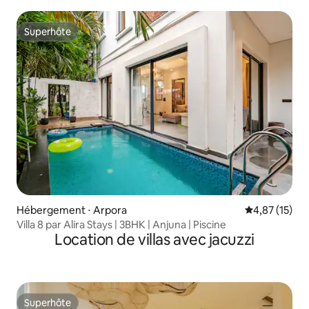
Superhôte
Superhôte
Hébergement ⋅ Arpora
Évaluation mo
4,87 (15)
Villa 8 par Alira Stays | 3BHK | Anjuna | Piscine
Location de villas avec jacuzzi
Superhôte
Superhôte