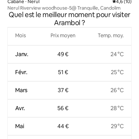
Cabane ⋅ Nerul
Évaluation m
4,6 (10)
Nerul Riverview woodhouse-5@ Tranquille, Candolim
Quel est le meilleur moment pour visiter
Arambol ?
Mois
Prix moyen
Temp. moy.
Janv.
49 €
24 °C
Févr.
51 €
25 °C
Mars
37 €
26 °C
Avr.
56 €
28 °C
Mai
44 €
29 °C