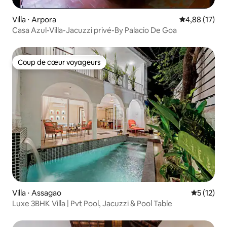
Villa ⋅ Arpora
Évaluation mo
4,88 (17)
Casa Azul-Villa-Jacuzzi privé-By Palacio De Goa
Coup de cœur voyageurs
Coup de cœur voyageurs
Villa ⋅ Assagao
Évaluation
5 (12)
Luxe 3BHK Villa | Pvt Pool, Jacuzzi & Pool Table