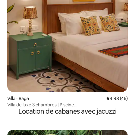
Villa ⋅ Baga
Évaluation mo
4,98 (45)
Villa de luxe 3 chambres | Piscine
Location de cabanes avec jacuzzi
privée | Majordome | Ascenseur | Petit-
déjeuner | Baignoire