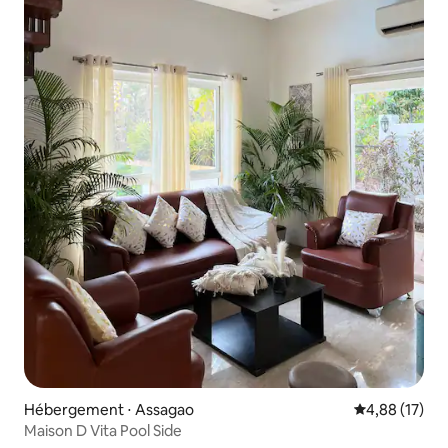
Hébergement ⋅ Assagao
Évaluation mo
4,88 (17)
Maison D Vita Pool Side