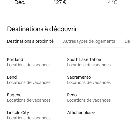
Déc.
127 €
4 °C
Destinations à découvrir
Destinations à proximité
Autres types de logements
Lie
Portland
South Lake Tahoe
Locations de vacances
Locations de vacances
Bend
Sacramento
Locations de vacances
Locations de vacances
Eugene
Reno
Locations de vacances
Locations de vacances
Lincoln City
Afficher plus
Locations de vacances