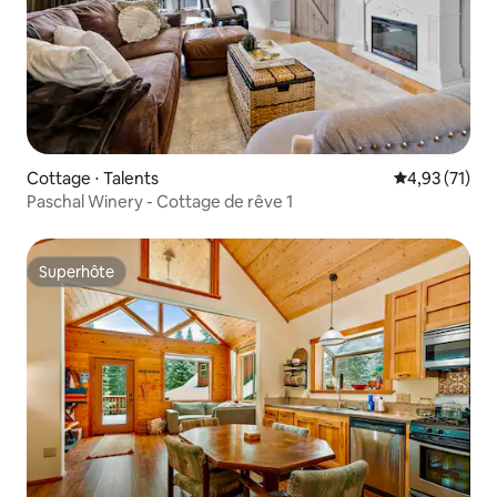
Cottage ⋅ Talents
Évaluation mo
4,93 (71)
Paschal Winery - Cottage de rêve 1
Superhôte
Superhôte