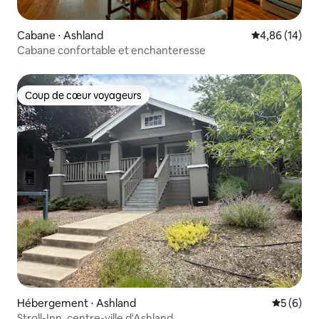
Cabane ⋅ Ashland
Évaluation mo
4,86 (14)
Cabane confortable et enchanteresse
Coup de cœur voyageurs
Coup de cœur voyageurs
Hébergement ⋅ Ashland
Évaluatio
5 (6)
Stroll-Inn, centre-ville d'Ashland