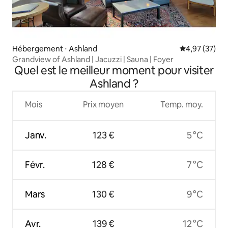
Hébergement ⋅ Ashland
Évaluation mo
4,97 (37)
Grandview of Ashland | Jacuzzi | Sauna | Foyer
Quel est le meilleur moment pour visiter
Ashland ?
Mois
Prix moyen
Temp. moy.
Janv.
123 €
5 °C
Févr.
128 €
7 °C
Mars
130 €
9 °C
Avr.
139 €
12 °C