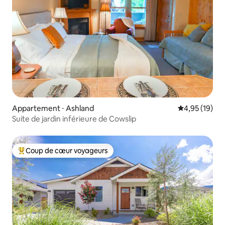
Appartement ⋅ Ashland
Évaluation mo
4,95 (19)
Suite de jardin inférieure de Cowslip
Coup de cœur voyageurs
Coups de cœur voyageurs les plus appréciés