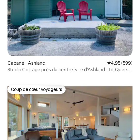
Cabane ⋅ Ashland
Évaluation moy
4,95 (599)
Studio Cottage près du centre-ville d'Ashland - Lit Queen
Size !
Coup de cœur voyageurs
Coup de cœur voyageurs