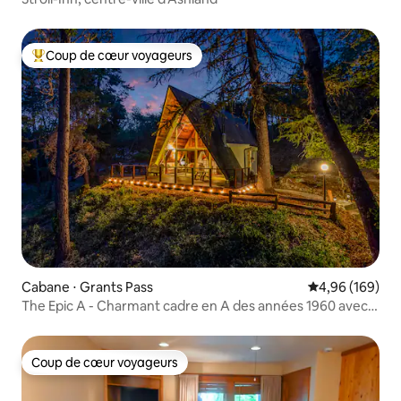
Coup de cœur voyageurs
Coups de cœur voyageurs les plus appréciés
Cabane ⋅ Grants Pass
Évaluation moy
4,96 (169)
The Epic A - Charmant cadre en A des années 1960 avec
jacuzzi
Coup de cœur voyageurs
Coup de cœur voyageurs