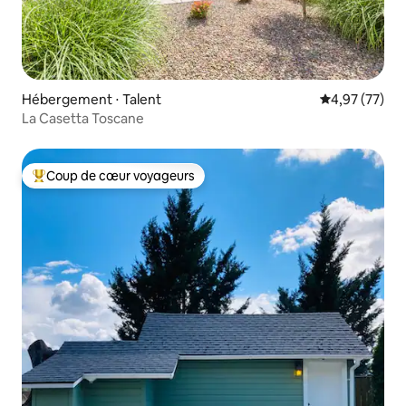
Hébergement ⋅ Talent
Évaluation mo
4,97 (77)
La Casetta Toscane
Coup de cœur voyageurs
Coups de cœur voyageurs les plus appréciés