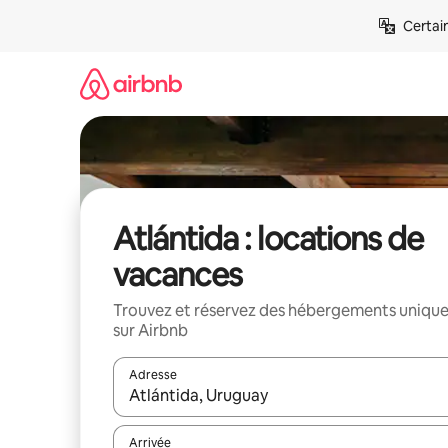
Aller
Certai
directement
au
contenu
Atlántida : locations de
vacances
Trouvez et réservez des hébergements uniqu
sur Airbnb
Adresse
Lorsque les résultats s'affichent, utilisez les flèc
Arrivée