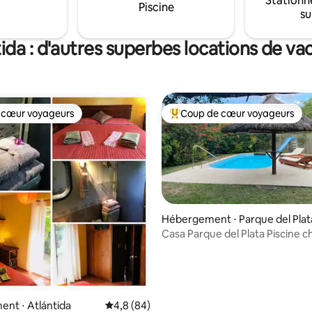
Stationn
Piscine
su
ida : d'autres superbes locations de v
 cœur voyageurs
Coup de cœur voyageurs
 cœur voyageurs
Coups de cœur voyageurs les p
Hébergement ⋅ Parque del Plat
Casa Parque del Plata Piscine 
r la base de 16 commentaires : 4,94 sur 5
nov-avr
nt ⋅ Atlántida
Évaluation moyenne sur la base de 84 comme
4,8 (84)