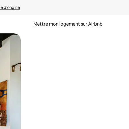
ue d'origine
Mettre mon logement sur Airbnb
sant glisser.