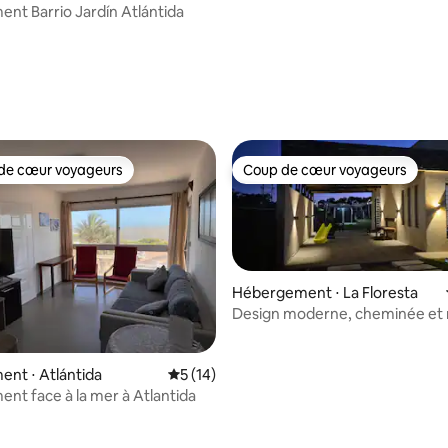
nt Barrio Jardín Atlántida
de cœur voyageurs
Coup de cœur voyageurs
 cœur voyageurs les plus appréciés
Coup de cœur voyageurs
Hébergement ⋅ La Floresta
Design moderne, cheminée et 
près de la mer
 la base de 38 commentaires : 4,95 sur 5
nt ⋅ Atlántida
Évaluation moyenne sur la base de 14 co
5 (14)
nt face à la mer à Atlantida