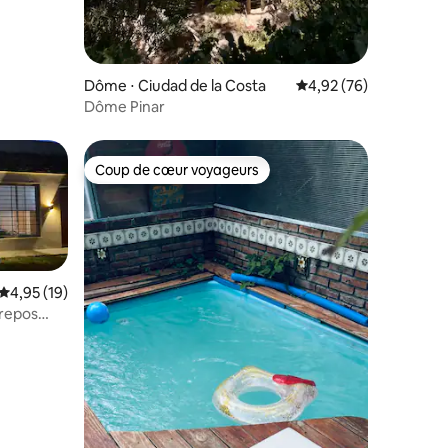
Dôme ⋅ Ciudad de la Costa
Évaluation moyenne su
4,92 (76)
Dôme Pinar
Coup de cœur voyageurs
Coup de cœur voyageurs
Évaluation moyenne sur la base de 19 commentaires : 4,95 sur 5
4,95 (19)
repos
mmentaires : 5 sur 5