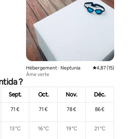
Hébergement ⋅ Neptunia
Évaluation moyenne su
4,87 (15)
Âme verte
ntida ?
Sept.
Oct.
Nov.
Déc.
71 €
71 €
78 €
86 €
13 °C
16 °C
19 °C
21 °C