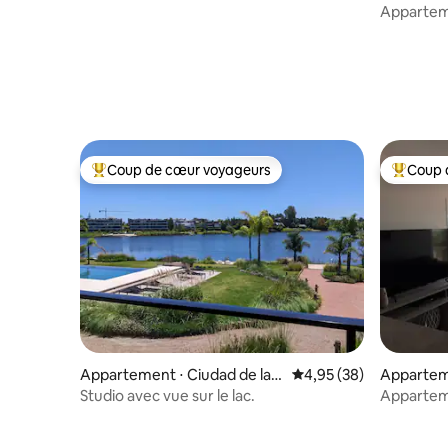
Apparteme
Coup de cœur voyageurs
Coup 
Coups de cœur voyageurs les plus appréciés
Coups de
Appartement ⋅ Ciudad de la
Évaluation moyenne sur
4,95 (38)
Apparteme
Costa
Studio avec vue sur le lac.
Apparteme