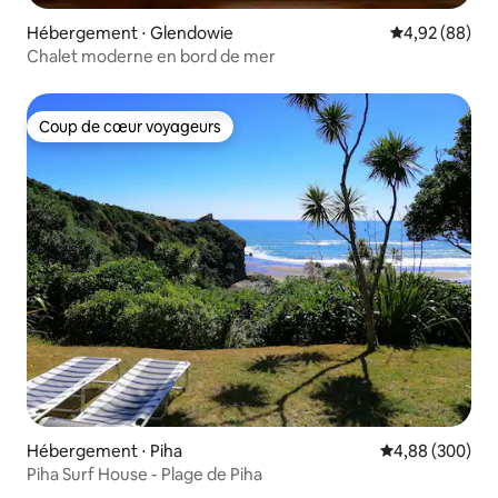
Hébergement ⋅ Glendowie
Évaluation mo
4,92 (88)
Chalet moderne en bord de mer
Coup de cœur voyageurs
Coup de cœur voyageurs
Hébergement ⋅ Piha
Évaluation moy
4,88 (300)
Piha Surf House - Plage de Piha