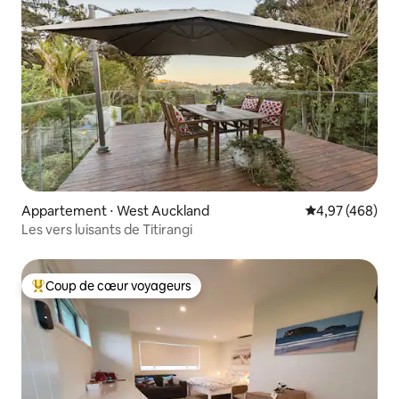
Appartement ⋅ West Auckland
Évaluation moy
4,97 (468)
Les vers luisants de Titirangi
Coup de cœur voyageurs
Coups de cœur voyageurs les plus appréciés