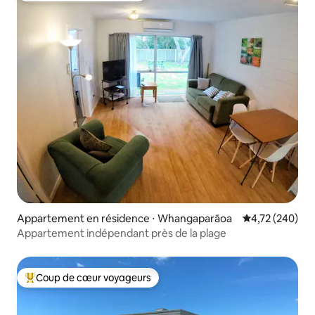
Appartement en résidence ⋅ Whangaparāoa
Évaluation moy
4,72 (240)
Appartement indépendant près de la plage
Coup de cœur voyageurs
Coups de cœur voyageurs les plus appréciés