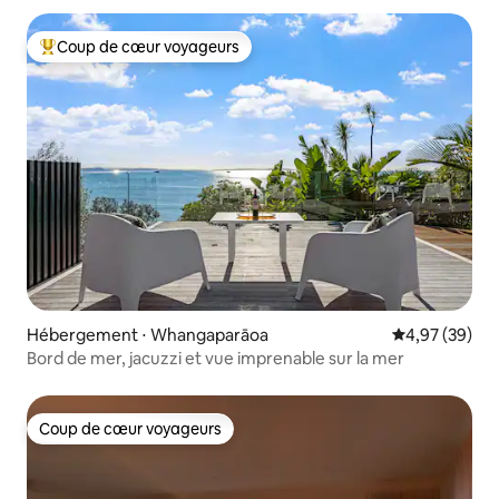
Coup de cœur voyageurs
Coups de cœur voyageurs les plus appréciés
Hébergement ⋅ Whangaparāoa
Évaluation mo
4,97 (39)
Bord de mer, jacuzzi et vue imprenable sur la mer
Coup de cœur voyageurs
Coup de cœur voyageurs