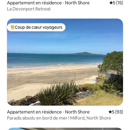
Appartement en résidence ⋅ North Shore
Évaluation
5 (15)
La Devonport Retreat
Coup de cœur voyageurs
Coups de cœur voyageurs les plus appréciés
Appartement en résidence ⋅ North Shore
Évaluation
5 (93)
Paradis absolu en bord de mer ! Milford, North Shore