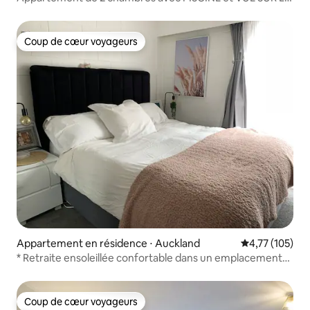
MER
Coup de cœur voyageurs
Coup de cœur voyageurs
Appartement en résidence ⋅ Auckland
Évaluation moy
4,77 (105)
* Retraite ensoleillée confortable dans un emplacement
privilégié de la ville *
Coup de cœur voyageurs
Coup de cœur voyageurs