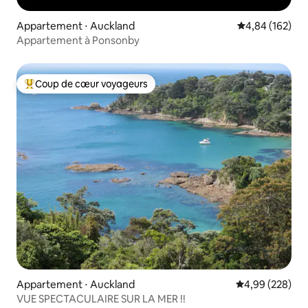
Appartement ⋅ Auckland
Évaluation moy
4,84 (162)
Appartement à Ponsonby
Coup de cœur voyageurs
Coups de cœur voyageurs les plus appréciés
Appartement ⋅ Auckland
Évaluation moy
4,99 (228)
VUE SPECTACULAIRE SUR LA MER !!