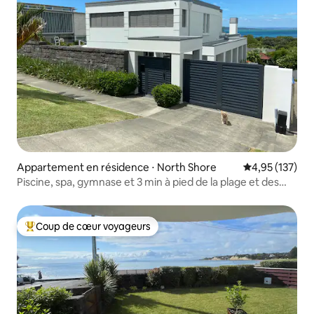
Appartement en résidence ⋅ North Shore
Évaluation moy
4,95 (137)
Piscine, spa, gymnase et 3 min à pied de la plage et des
commerces
Coup de cœur voyageurs
Coups de cœur voyageurs les plus appréciés