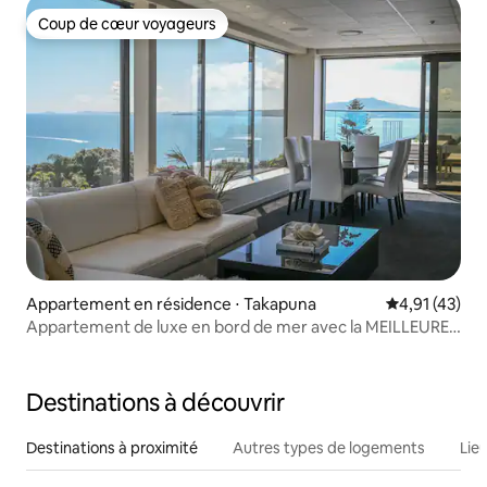
Coup de cœur voyageurs
Coup de cœur voyageurs
Appartement en résidence ⋅ Takapuna
Évaluation mo
4,91 (43)
Appartement de luxe en bord de mer avec la MEILLEURE
vue !
Destinations à découvrir
Destinations à proximité
Autres types de logements
Lie