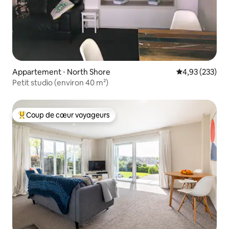
Appartement ⋅ North Shore
Évaluation moy
4,93 (233)
Petit studio (environ 40 m²)
Coup de cœur voyageurs
Coups de cœur voyageurs les plus appréciés