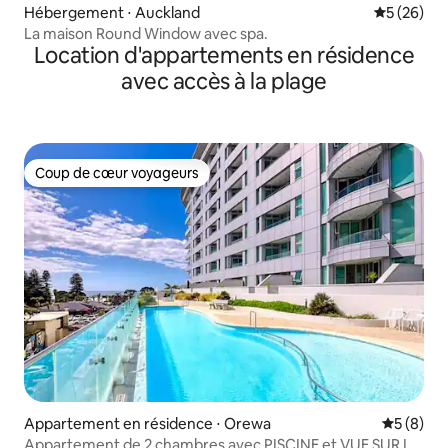
Hébergement ⋅ Auckland
Évaluation
5 (26)
La maison Round Window avec spa.
Location d'appartements en résidence
avec accès à la plage
Coup de cœur voyageurs
Coup de cœur voyageurs
Appartement en résidence ⋅ Orewa
Évaluatio
5 (8)
Appartement de 2 chambres avec PISCINE et VUE SUR LA