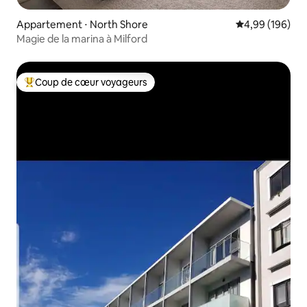
Appartement ⋅ North Shore
Évaluation moy
4,99 (196)
Magie de la marina à Milford
Coup de cœur voyageurs
Coups de cœur voyageurs les plus appréciés