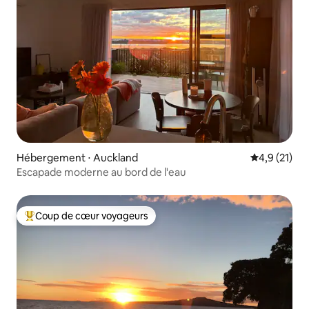
Hébergement ⋅ Auckland
Évaluation m
4,9 (21)
Escapade moderne au bord de l'eau
Coup de cœur voyageurs
Coups de cœur voyageurs les plus appréciés