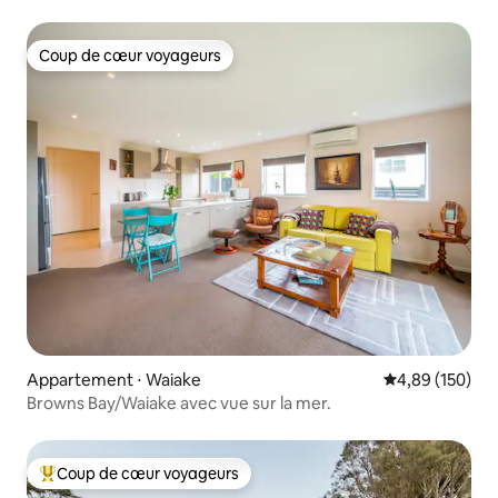
Coup de cœur voyageurs
Coup de cœur voyageurs
Appartement ⋅ Waiake
Évaluation moy
4,89 (150)
Browns Bay/Waiake avec vue sur la mer.
Coup de cœur voyageurs
Coups de cœur voyageurs les plus appréciés