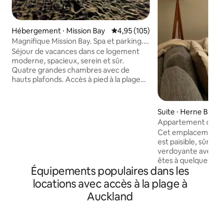
Hébergement ⋅ Mission Bay
Évaluation moyenne sur la base 
4,95 (105)
Magnifique Mission Bay. Spa et parking.
Quartier sûr
Séjour de vacances dans ce logement
moderne, spacieux, serein et sûr.
Quatre grandes chambres avec de
hauts plafonds. Accès à pied à la plage
de Mission Bay. À 7 min du centre
d'Auckland City. Beaucoup de places de
stationnement gratuites dans l’allée et le
Suite ⋅ Herne Bay
garage. Nous avons une salle de cinéma
Appartement calm
en bas. À l’intérieur, des canapés en cuir,
jardin à Herne Bay
Cet emplacement 
une table pour jeux de société et une
est paisible, sûr, s
élégante table à manger pour
verdoyante avec p
6 personnes. Beaucoup d'espace pour
êtes à quelques m
profiter de l'extérieur. Table à manger 8
Équipements populaires dans les
quartier des affai
places, jardin et patio couvert.
ou des cafés/rest
locations avec accès à la plage à
Cheminée à gaz et climatisation.
riveraines voisines
Emplacement idéal pour explorer et
Auckland
d'autoroute sont 
profiter d’Auckland.
voiture. Les cafés
coiffeurs les mie