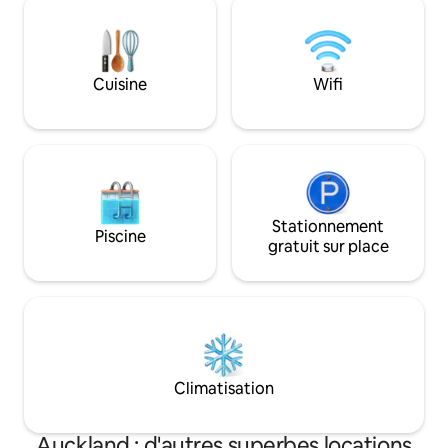
return to quiet, refined comfort. An
by the pool, enjoy
impeccable luxe stay. Reserve now.
alfresco, and take 
Tower.
Cuisine
Wifi
Stationnement
Piscine
gratuit sur place
Climatisation
Auckland : d'autres superbes locations