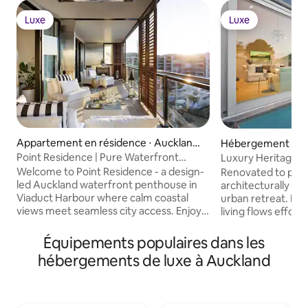
Luxe
Luxe
Luxe
Luxe
Appartement en résidence ⋅ Auckland
Hébergement ⋅ Gr
Central Business District
Point Residence | Pure Waterfront
Luxury Heritage Vil
Luxury
Auckland
Welcome to Point Residence - a design-
Renovated to perfe
led Auckland waterfront penthouse in
architecturally de
Viaduct Harbour where calm coastal
urban retreat. Ex
views meet seamless city access. Enjoy
living flows effort
curated interiors, a private terrace with
sliding doors from
sweeping marina & ocean views, a chef’s
area and two loun
Équipements populaires dans les
kitchen, ultrafast Wi-Fi, and hotel-level
courtyard with out
hébergements de luxe à Auckland
amenities and linen. Ideal for executive
fireplace and heated pool.
travel, couples, families, or extended
styled and thought
stays. Steps to world-class dining,
home combines co
boutiques, and the harbour promenade;
indoor-outdoor liv