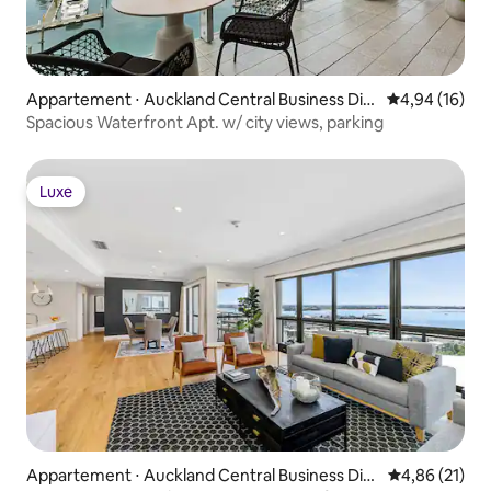
Appartement ⋅ Auckland Central Business Dist
Évaluation mo
4,94 (16)
rict
Spacious Waterfront Apt. w/ city views, parking
Luxe
Luxe
Appartement ⋅ Auckland Central Business Dist
Évaluation mo
4,86 (21)