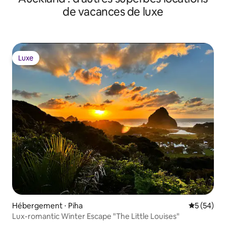
de vacances de luxe
Luxe
Luxe
Hébergement ⋅ Piha
Évaluation
5 (54)
Lux-romantic Winter Escape "The Little Louises"