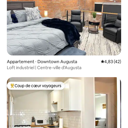
Appartement ⋅ Downtown Augusta
Évaluation mo
4,83 (42)
Loft industriel | Centre-ville d'Augusta
Coup de cœur voyageurs
Coups de cœur voyageurs les plus appréciés