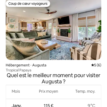
Coup de cœur voyageurs
Coup de cœur voyageurs
Hébergement ⋅ Augusta
Évaluatio
5 (6)
Tropical Papaya
Quel est le meilleur moment pour visiter
Augusta ?
Mois
Prix moyen
Temp. moy.
Janv.
115 €
9 °C