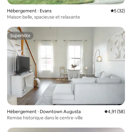
Hébergement ⋅ Evans
Évaluation
5 (32)
Maison belle, spacieuse et relaxante
Superhôte
Superhôte
Hébergement ⋅ Downtown Augusta
Évaluation mo
4,91 (58)
Remise historique dans le centre-ville