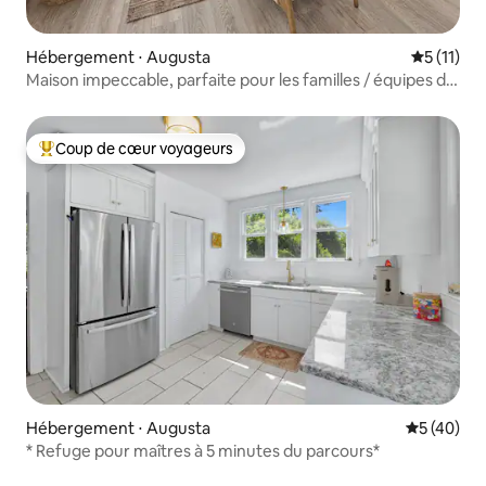
Hébergement ⋅ Augusta
Évaluatio
5 (11)
Maison impeccable, parfaite pour les familles / équipes de
travail
Coup de cœur voyageurs
Coups de cœur voyageurs les plus appréciés
Hébergement ⋅ Augusta
Évaluation
5 (40)
* Refuge pour maîtres à 5 minutes du parcours*