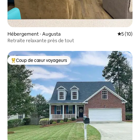
Hébergement ⋅ Augusta
Évaluation
5 (10)
Retraite relaxante près de tout
Coup de cœur voyageurs
Coups de cœur voyageurs les plus appréciés