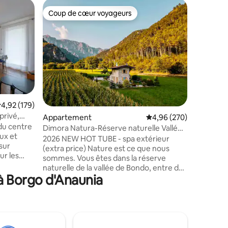
Héberge
Coup de cœur voyageurs
Coup
Coup de cœur voyageurs
Coups d
Homestw
Maison m
salles de
accueilli
entièrem
vaisselle.
sur la mo
satellite
lave-ling
ntaires : 4,91 sur 5
valuation moyenne sur la base de 179 commentaires : 4,92 sur 5
4,92 (179)
excursion
privé,
Appartement
Évaluation moyenne sur
4,96 (270)
randonnée
 du centre
Parking g
Dimora Natura-Réserve naturelle Vallée
ux et
gratuite 
de Bondo
2026 NEW HOT TUBE - spa extérieur
sur
Réservez
(extra price) Nature est ce que nous
ur les
confort, 
sommes. Vous êtes dans la réserve
naturelle de la vallée de Bondo, entre de
 ou
à Borgo d'Anaunia
vastes prairies et des forêts verdoyantes
qui dominent le lac de Garde. Loin de la
son klima,
foule, à 600m d'altitude, proche des
é, au
plages (seulement 9km), Tremosine sul
de 80
Garda offre des vues à couper le souffle,
 privé
une culture paysanne et beaucoup de