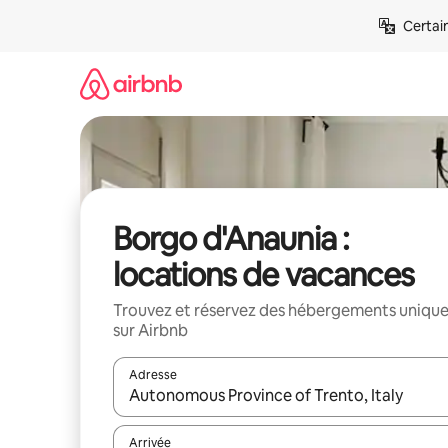
Aller
Certai
directement
au
contenu
Borgo d'Anaunia :
locations de vacances
Trouvez et réservez des hébergements uniqu
sur Airbnb
Adresse
Lorsque les résultats s'affichent, utilisez les flèc
Arrivée