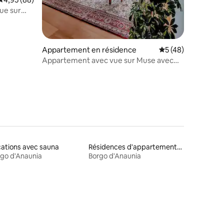
vue sur
Appartement en résidence
Évaluation moyenne
5 (48)
Appartement avec vue sur Muse avec
parking gratuit
ations avec sauna
Résidences d'appartements en location
go d'Anaunia
Borgo d'Anaunia