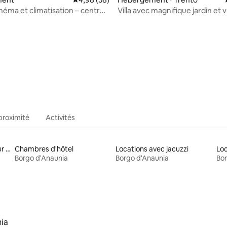
inéma et climatisation – centre
Villa avec magnifique jardin et 
e
Trente
proximité
Activités
Locations avec lit à hauteur adaptée
Chambres d'hôtel
Locations avec jacuzzi
Loc
Borgo d'Anaunia
Borgo d'Anaunia
Bor
ia