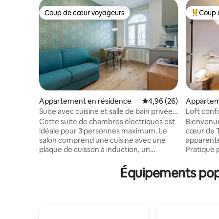
Coup de cœur voyageurs
Coup 
Coup de cœur voyageurs
Coups de
Appartement en résidence
Évaluation moyenne sur
4,96 (26)
Apparte
Suite avec cuisine et salle de bain privée
Loft conf
pour 3 personnes.
Duomo – I
Cette suite de chambres électriques est
Bienvenue
idéale pour 3 personnes maximum. Le
cœur de T
salon comprend une cuisine avec une
apparente
plaque de cuisson à induction, un
Pratique p
réfrigérateur et une machine à café. Le
jusqu’à 6
canapé-lit (matelas de 120 cm) offre de la
sentiers 
Équipements popu
détente devant la télévision connectée
cyclables 
43"avec Wi-Fi à fibre optique. La
attraction
chambre peut avoir un lit queen size ou 2
Rentrez, 
lits simples. Dans la salle de bain privée,
trouverez 
vous trouverez des serviettes, des
apporter 