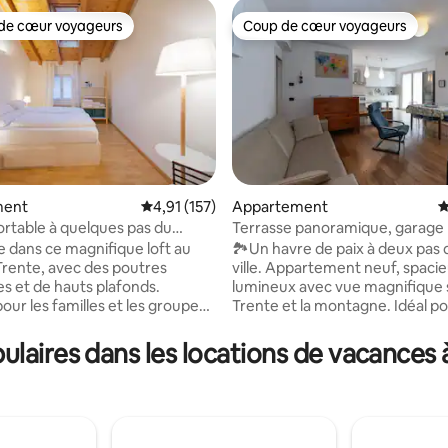
de cœur voyageurs
Coup de cœur voyageurs
 cœur voyageurs les plus appréciés
Coup de cœur voyageurs
 la base de 26 commentaires : 4,96 sur 5
ment
Évaluation moyenne sur la base de 157 comme
4,91 (157)
Appartement
É
ortable à quelques pas du
Terrasse panoramique, garage 
l Blu
parkings
 dans ce magnifique loft au
🏞️Un havre de paix à deux pas
rente, avec des poutres
ville. Appartement neuf, spacie
s et de hauts plafonds.
lumineux avec vue magnifique 
our les familles et les groupes
Trente et la montagne. Idéal po
 personnes. À deux pas des
groupes et les familles. Centre
des Dolomites, des pistes
accessible en 15 minutes à pied
laires dans les locations de vacances 
de l’Adige et des principales
5 minutes en voiture et en bus.
s touristiques du centre-ville.
Supermarchés à 5 minutes. Mai
reposez-vous, repartez : vous
chauffage au sol, air conditionn
tout le nécessaire, sans avoir à
milieu d'un vignoble. Terrasse 
quoi que ce soit avec vous. La
mètres carrés équipée. Garage