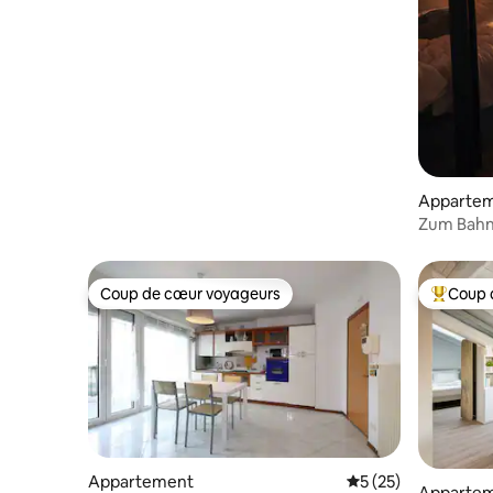
Apparte
Zum Bahn
historiqu
fer
Coup de cœur voyageurs
Coup 
Coup de cœur voyageurs
Coups de
Appartement
Évaluation moyenne
5 (25)
Apparte