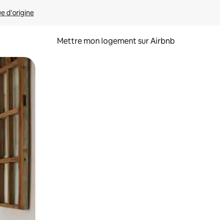
ue d'origine
Mettre mon logement sur Airbnb
sant glisser.